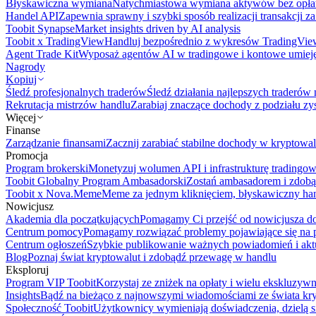
Błyskawiczna wymiana
Natychmiastowa wymiana aktywów bez opła
Handel API
Zapewnia sprawny i szybki sposób realizacji transakcji 
Toobit Synapse
Market insights driven by AI analysis
Toobit x TradingView
Handluj bezpośrednio z wykresów TradingVie
Agent Trade Kit
Wyposaż agentów AI w tradingowe i kontowe umieję
Nagrody
Kopiuj
Śledź profesjonalnych traderów
Śledź działania najlepszych traderów 
Rekrutacja mistrzów handlu
Zarabiaj znaczące dochody z podziału z
Więcej
Finanse
Zarządzanie finansami
Zacznij zarabiać stabilne dochody w kryptowal
Promocja
Program brokerski
Monetyzuj wolumen API i infrastrukturę tradingow
Toobit Globalny Program Ambasadorski
Zostań ambasadorem i zdobą
Toobit x Nova.Meme
Meme za jednym kliknięciem, błyskawiczny ha
Nowicjusz
Akademia dla początkujących
Pomagamy Ci przejść od nowicjusza do 
Centrum pomocy
Pomagamy rozwiązać problemy pojawiające się na p
Centrum ogłoszeń
Szybkie publikowanie ważnych powiadomień i aktu
Blog
Poznaj świat kryptowalut i zdobądź przewagę w handlu
Eksploruj
Program VIP Toobit
Korzystaj ze zniżek na opłaty i wielu ekskluzyw
Insights
Bądź na bieżąco z najnowszymi wiadomościami ze świata kr
Społeczność Toobit
Użytkownicy wymieniają doświadczenia, dzielą s