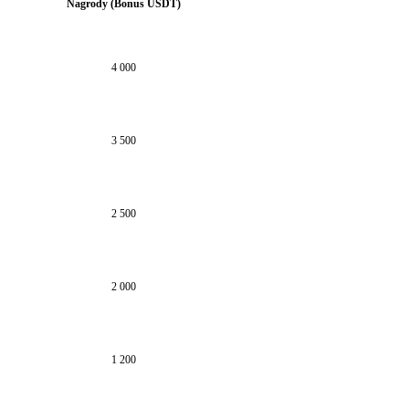
Nagrody (Bonus USDT)
4 000
3 500
2 500
2 000
1 200