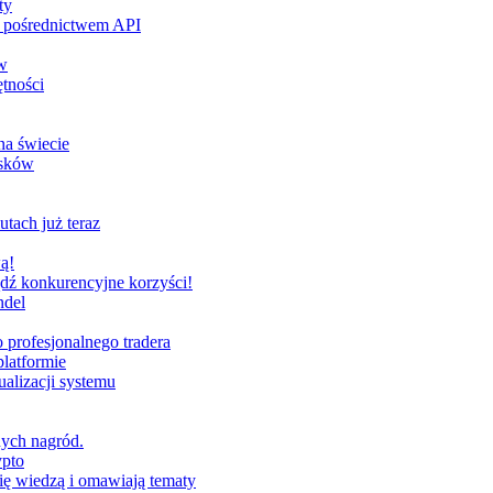
ty
za pośrednictwem API
w
tności
na świecie
ysków
utach już teraz
ą!
dź konkurencyjne korzyści!
ndel
profesjonalnego tradera
latformie
alizacji systemu
nych nagród.
ypto
ię wiedzą i omawiają tematy