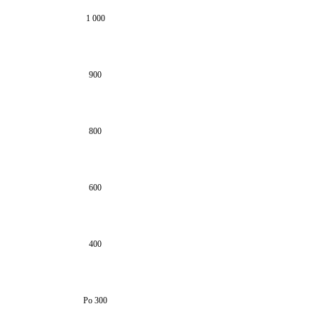
1 000
900
800
600
400
Po 300