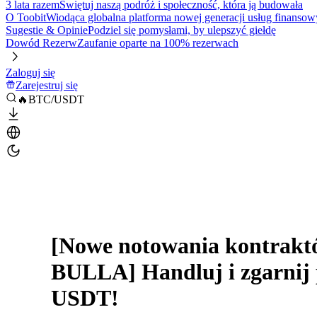
3 lata razem
Świętuj naszą podróż i społeczność, która ją budowała
O Toobit
Wiodąca globalna platforma nowej generacji usług finansow
Sugestie & Opinie
Podziel się pomysłami, by ulepszyć giełdę
Dowód Rezerw
Zaufanie oparte na 100% rezerwach
Zaloguj się
Zarejestruj się
🔥BTC/USDT
[Nowe notowania kontrakt
BULLA] Handluj i zgarnij 
USDT!