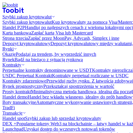
Szybki zakup kryptowalut
Szybki zakup kryptowalut
Kup kryptowaluty za pomocą Visa/Masterc
Handel P2P
Handluj po najlepszych cenach z wieloma lokalnymi opcj
Karta bankowa
Zapłać kartą Visa lub Mastercard
Strona trzecia
Zapłać przez MoonPay, Advcash, Simplex i inne
Depozyt kryptowalutowy
Depozyt kryptowalutowy między walutami, 
Rynki
Okazje
Podążaj za trendem, by wyprzedzić innych
Rynek
Bądź na bieżąco z sytuacją rynkową
Kontrakty
Perpetualne kontrakty denominowane w USDT
Kontrakty nierozlicz
USDC Perpetual Kontrakt
Kontrakty perpetual rozliczane w USDC
Kontrakty zdarzeniowe
Przewiduj ruchy rynku. Z łatwością zdobywaj
Rynek prognostyczny​​
Przekształcaj spostrzeżenia w wartość
Prosty kontrakt
Minimalistyczna metoda handlowa, idealna dla począ
Handel demo
Handel bez wkładu własnego, idealny do prób handlo
Boty transakcyjne
Automatyczne wykonywanie ustawionych strategii,
TradFi
Transakcje
Handel spot
Szybki zakup lub sprzedaż kryptowaluty
DEX +
Popularne tokeny Web3 na blockchainie – łatwy handel w każ
Launchpad
Uzyskaj dostęp do wczesnych notowań tokenów