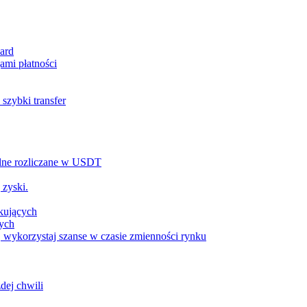
ard
ami płatności
szybki transfer
alne rozliczane w USDT
 zyski.
tkujących
wych
 wykorzystaj szanse w czasie zmienności rynku
dej chwili