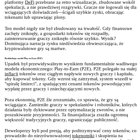
platformy
DeFi
przebrane za retro wizualizacje, zbudowane wokół
spekulacji, a nie prawdziwej rozgrywki. Gracze nie logowali się dla
wciągających doświadczeń—ścigali szybkie zyski, obracając
tokenami lub uprawiając plony.
Ten model nigdy nie był zbudowany na trwałość. Gdy finansowe
zachęty zniknęły, a gospodarki tokenów się rozpadły,
zainteresowanie graczy zniknęło równie szybko. Wynik?
Dominująca narracja rynku niedźwiedzia obwieszczająca, że
kryptowalutowe gry są martwe.
Rozkładając model Play-to-Earn (P2E)
Upadek był przewidywalnym wynikiem fundamentalnie wadliwego
modelu ekonomicznego: Play-to-Earn (P2E). P2E polegało na stałej
inflacji
tokenów oraz ciągłym napływie nowych graczy i kapitału,
aby kupować tokeny. Gdy wzrost się zatrzymał, system wszedł w
"spiralę śmierci", z spadającymi cenami tokenów powodującymi
wypłatę przez graczy i zniechęcającymi nowych.
Poza ekonomią, P2E źle zrozumiało, co sprawia, że gry są
wciągające. Zamieniło graczy w spekulantów i robotników, których
działania były dyktowane przez optymalizację zwrotów, a nie
poszukiwanie przyjemności. Ta finansjalizacja zraziła ogromną
większość tradycyjnych graczy, ograniczając publiczność.
Deweloperzy byli pod presją, aby podtrzymywać ceny tokenów, co
prowadziło do niezrównoważonej
tokenomiki
i skupienia na