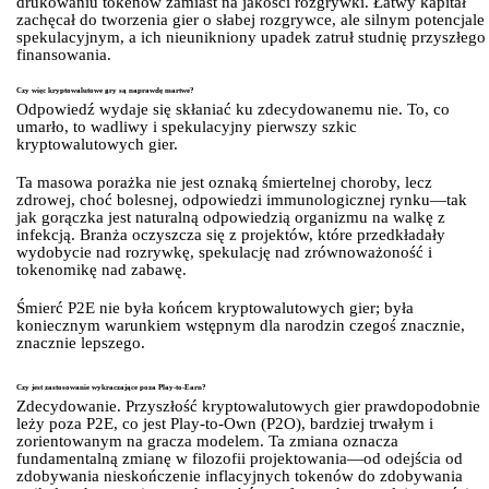
drukowaniu tokenów zamiast na jakości rozgrywki. Łatwy kapitał
zachęcał do tworzenia gier o słabej rozgrywce, ale silnym potencjale
spekulacyjnym, a ich nieunikniony upadek zatruł studnię przyszłego
finansowania.
Czy więc kryptowalutowe gry są naprawdę martwe?
Odpowiedź wydaje się skłaniać ku zdecydowanemu nie. To, co
umarło, to wadliwy i spekulacyjny pierwszy szkic
kryptowalutowych gier.
Ta masowa porażka nie jest oznaką śmiertelnej choroby, lecz
zdrowej, choć bolesnej, odpowiedzi immunologicznej rynku—tak
jak gorączka jest naturalną odpowiedzią organizmu na walkę z
infekcją. Branża oczyszcza się z projektów, które przedkładały
wydobycie nad rozrywkę, spekulację nad zrównoważoność i
tokenomikę nad zabawę.
Śmierć P2E nie była końcem kryptowalutowych gier; była
koniecznym warunkiem wstępnym dla narodzin czegoś znacznie,
znacznie lepszego.
Czy jest zastosowanie wykraczające poza Play-to-Earn?
Zdecydowanie. Przyszłość kryptowalutowych gier prawdopodobnie
leży poza P2E, co jest Play-to-Own (P2O), bardziej trwałym i
zorientowanym na gracza modelem. Ta zmiana oznacza
fundamentalną zmianę w filozofii projektowania—od odejścia od
zdobywania nieskończenie inflacyjnych tokenów do zdobywania