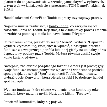
platform do angażowania się w szeroką gamę aktywów cyfrowych,
w tym tych wyłaniających się z przestrzeni TON GameFi, takich jak
$CATI
.
Handel tokenami GameFi na Toobit to prosty trzyetapowy proces.
Najpierw musisz zasilić swoje
konto Toobit
, co zaczyna się od
założenia konta na Toobit. Rejestracja to 2-minutowy proces i można
to zrobić za pomocą e-maila lub nawet konta Telegram.
Po założeniu konta, przejdź do sekcji "Assets", wybierz "Deposit" i
wybierz kryptowalutę, którą chcesz wpłacić, a następnie przekaż
fundusze z zewnętrznego portfela lub innej giełdy na unikalny adres
depozytowy podany przez Toobit. Możesz również zasilić swoje
konto kartą kredytową.
Następnie, znalezienie pożądanego tokenu GameFi jest proste; gdy
twoje fundusze zostaną pomyślnie wpłacone i widoczne w portfelu
spot, przejdź do sekcji "Spot" w aplikacji Toobit. Tutaj możesz
wybrać opcję Konwertuj, która oferuje szybki i bezbolesny handel
spot bez opłat.
Wybierz fundusze, które chcesz wymienić, oraz konkretny token
GameFi, który masz na myśli. Następnie kliknij "Preview".
Potwierdź komunikat, który się pojawi.