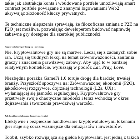
takie jak abstrakcja konta i wbudowane portfele umożliwiają smart
contract portfele powiązane z znanymi logowaniami Web2,
ukrywając złożoność kluczy prywatnych.
Te techniczne ulepszenia sprawiają, że filozoficzna zmiana z P2E na
P2O jest możliwa, pozwalając deweloperom budować naprawdę
zabawne gry dostępne dla szerokiej publiczności.
Kryptowalutowe gry leczą się i ewoluują
Nie, kryptowalutowe gry nie są martwe. Leczą się z zadanych sobie
ran. Uczą się trudnych lekcji na temat zrównoważoności, zaufania
graczy i znaczenia prawdziwej zabawy. Aby ująć to w bardziej
relatywnym kontekście, wyruszają w podróż
Eat, Pray, Love
.
Niezbędna porażka GameFi 1.0 toruje drogę dla bardziej trwałej
branży. Przyszłość spoczywa na: Zrównoważonej ekonomii (P2O),
jakościowej rozgrywce, dojrzałej technologii (L2s, UX) i
wyłaniającej się jasności regulacyjnej. Kryptowalutowe gry
przetrwały swoje chaotyczne młodości i teraz wchodzą w okres
dojrzewania i tworzenia prawdziwej wartości.
Jak handlować tokenami GameFi na Toobit
Efektywne i bezpieczne handlowanie kryptowalutowymi tokenami
gier staje się coraz ważniejsze dla entuzjastów i inwestorów.
Toobit, szybko rozwijająca się giełda kryptowalut, jest jedną z takich