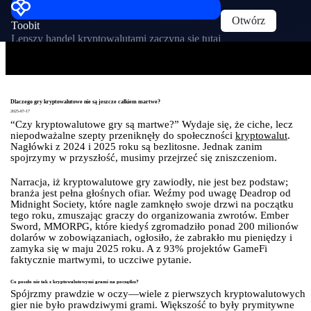
Otwórz
Toobit
Lepszy handel kryptowalutami zaczyna się tutaj
Dlaczego gry kryptowalutowe nie są jeszcze całkiem martwe?
2025-07-17
“Czy kryptowalutowe gry są martwe?” Wydaje się, że ciche, lecz
niepodważalne szepty przeniknęły do społeczności
kryptowalut
.
Nagłówki z 2024 i 2025 roku są bezlitosne. Jednak zanim
spojrzymy w przyszłość, musimy przejrzeć się zniszczeniom.
Narracja, iż kryptowalutowe gry zawiodły, nie jest bez podstaw;
branża jest pełna głośnych ofiar. Weźmy pod uwagę Deadrop od
Midnight Society, które nagle zamknęło swoje drzwi na początku
tego roku, zmuszając graczy do organizowania zwrotów. Ember
Sword, MMORPG, które kiedyś zgromadziło ponad 200 milionów
dolarów w zobowiązaniach, ogłosiło, że zabrakło mu pieniędzy i
zamyka się w maju 2025 roku. A z 93% projektów GameFi
faktycznie martwymi, to uczciwe pytanie.
Co poszło nie tak z kryptowalutowymi grami na początku?
Spójrzmy prawdzie w oczy—wiele z pierwszych kryptowalutowych
gier nie było prawdziwymi grami. Większość to były prymitywne