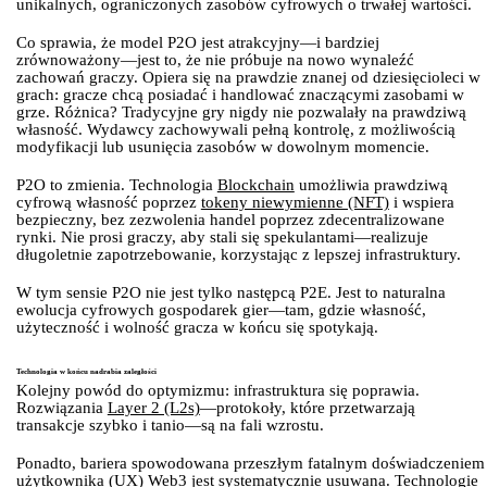
unikalnych, ograniczonych zasobów cyfrowych o trwałej wartości.
Co sprawia, że model P2O jest atrakcyjny—i bardziej
zrównoważony—jest to, że nie próbuje na nowo wynaleźć
zachowań graczy. Opiera się na prawdzie znanej od dziesięcioleci w
grach: gracze chcą posiadać i handlować znaczącymi zasobami w
grze. Różnica? Tradycyjne gry nigdy nie pozwalały na prawdziwą
własność. Wydawcy zachowywali pełną kontrolę, z możliwością
modyfikacji lub usunięcia zasobów w dowolnym momencie.
P2O to zmienia. Technologia
Blockchain
umożliwia prawdziwą
cyfrową własność poprzez
tokeny niewymienne (NFT)
i wspiera
bezpieczny, bez zezwolenia handel poprzez zdecentralizowane
rynki. Nie prosi graczy, aby stali się spekulantami—realizuje
długoletnie zapotrzebowanie, korzystając z lepszej infrastruktury.
W tym sensie P2O nie jest tylko następcą P2E. Jest to naturalna
ewolucja cyfrowych gospodarek gier—tam, gdzie własność,
użyteczność i wolność gracza w końcu się spotykają.
Technologia w końcu nadrabia zaległości
Kolejny powód do optymizmu: infrastruktura się poprawia.
Rozwiązania
Layer 2 (L2s)
—protokoły, które przetwarzają
transakcje szybko i tanio—są na fali wzrostu.
Ponadto, bariera spowodowana przeszłym fatalnym doświadczeniem
użytkownika (UX)
Web3
jest systematycznie usuwana. Technologie