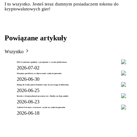
I to wszystko. Jesteś teraz dumnym posiadaczem tokenu do
kryptowalutowych gier!
Powiązane artykuły
Wszystko
MiCA zamienia zgodność z przepisami w ryzyko platformowe
2026-07-02
Margines portfelowy to dojrzewanie rynku kryptowalut
2026-06-30
Dostęp do tradycyjnych finansów staje się przewagą strukturalną
2026-06-25
Ryzyko w kryptowalutach przesuwa się z błędów na ślepe punkty
2026-06-23
Tydzień Fed może zresetować ryzyko na rynku kryptowalut
2026-06-18