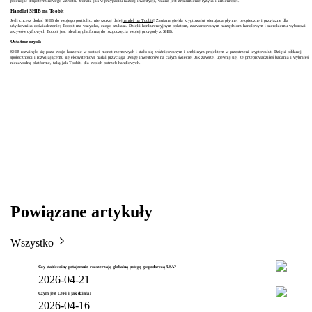
potencjał długoterminowego wzrostu. Jednak, jak w przypadku każdej inwestycji, ważne jest zrozumienie ryzyka i zmienności.
Handluj SHIB na Toobit
Jeśli chcesz dodać SHIB do swojego portfolio, nie szukaj dalej
handel na Toobit
! Zaufana giełda kryptowalut oferująca płynne, bezpieczne i przyjazne dla
użytkownika doświadczenie; Toobit ma wszystko, czego szukasz. Dzięki konkurencyjnym opłatom, zaawansowanym narzędziom handlowym i szerokiemu wyborowi
aktywów cyfrowych Toobit jest idealną platformą do rozpoczęcia swojej przygody z SHIB.
Ostatnie myśli
SHIB rozwinęło się poza swoje korzenie w postaci monet memowych i stało się zróżnicowanym i ambitnym projektem w przestrzeni kryptowalut. Dzięki oddanej
społeczności i rozwijającemu się ekosystemowi nadal przyciąga uwagę inwestorów na całym świecie. Jak zawsze, upewnij się, że przeprowadziłeś badania i wybrałeś
niezawodną platformę, taką jak Toobit, dla swoich potrzeb handlowych.
Powiązane artykuły
Wszystko
Czy stablecoiny potajemnie rozszerzają globalną potęgę gospodarczą USA?
2026-04-21
Czym jest CeFi i jak działa?
2026-04-16