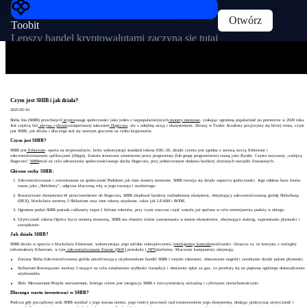
Otwórz
Toobit
Lepszy handel kryptowalutami zaczyna się tutaj
Czym jest SHIB i jak działa?
2025-05-16
Shiba Inu (SHIB) przechwycił
krypto
uwagę społeczności jako jeden z najpopularniejszych
monety memowe
, zyskując ogromną popularność po premierze w 2020 roku.
Jest częścią fali
aktywa cyfrowe
zainspirowany sukcesem
Dogecoin
, ale z odrębną wizją i ekosystemem. Dzisiaj w Toobit Academy przyjrzymy się bliżej temu, czym
jest SHIB, jak działa i dlaczego stał się ważnym graczem na rynku kryptowalut.
Czym jest SHIB?
SHIB jest
Ethereum
- oparta na kryptowalucie, która wykorzystuje standard tokena ERC-20, dzięki czemu jest zgodna z szerszą siecią Ethereum i
zdecentralizowanymi aplikacjami (dApps). Została stworzona anonimowo przez programistę (lub grupę programistów) znaną jako Ryoshi. Często nazywany „zabójcą
Dogecoin”,
SHIB
miał na celu odtworzenie społecznościowego ducha Dogecoin, przy jednoczesnym dodaniu bardziej złożonych narzędzi finansowych.
Główne cechy SHIB:
Zdecentralizowane i zorientowane na społeczność:Podobnie jak inne monety memowe, SHIB rozwija się dzięki wsparciu społeczności. Jego oddana baza fanów,
znana jako „ShibArmy”, odgrywa kluczową rolę w jego rozwoju i marketingu.
Rozszerzenie ekosystemu:W przeciwieństwie do Dogecoin, SHIB zbudował bardziej rozbudowany ekosystem, obejmujący zdecentralizowaną giełdę ShibaSwap
(DEX), blockchain warstwy 2 Shibarium oraz inne tokeny użytkowe, takie jak LEASH i BONE.
Ogromna podaż:SHIB posiada całkowity zapas 1 biliona tokenów, przy czym znaczna część została już spalona w celu zmniejszenia podaży w obiegu.
Użyteczność tokena:Oprócz bycia monetą memową, SHIB ma również realne zastosowania w swoim ekosystemie, obejmujące staking, zapewnianie płynności i
zarządzanie.
Jak działa SHIB?
SHIB działa w oparciu o blockchain Ethereum, wykorzystując jego solidne zabezpieczenia i
inteligentny kontrakt
możliwości. Oznacza to, że korzysta z rozległej
infrastruktury Ethereum, w tym
zdecentralizowane finanse (DeFi)
protokoły i
NFT
platformy. Kluczowe komponenty obejmują:
Zmiana Shiba:Zdecentralizowana giełda umożliwiająca użytkownikom handel SHIB i innymi tokenami, obstawianie nagród i zarabianie dzięki pulom płynności.
Szibarium:Rozwiązanie warstwy 2 mające na celu zwiększenie szybkości transakcji i obniżenie opłat za gaz, co przełoży się na poprawę ogólnego doświadczenia
użytkownika.
Shib: Metawersum:Projekt metawersum, którego celem jest integracja SHIB z rzeczywistością wirtualną i cyfrowymi nieruchomościami.
Dlaczego warto inwestować w SHIB?
Podczas gdy początkowy urok SHIB wynikał z jego statusu mema, jego twórcy pracowali nad rozszerzeniem jego ekosystemu, dodając praktyczną użyteczność i