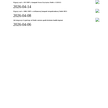
Wygraj część z 1M USDT w kampanii Sezon Zwycięstwa Toobit x LALIGA
2026-04-14
Wygraj część z 100K USDT w wielkanocnej kampanii niespodziankowej Toobit DEX+
2026-04-08
Jak integracja CryptoCopy od Toobit zmienia sposób działania handlu kopiami
2026-04-06