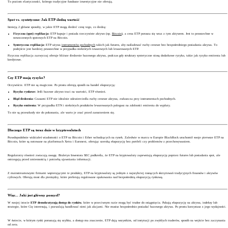
To poziom elastyczności, którego tradycyjne fundusze inwestycyjne nie oferują.
Spot vs. syntetyczne: Jak ETP śledzą wartość
Istnieją 2 główne sposoby, w jakie ETP mogą śledzić cenę tego, co śledzą:
Fizyczna (spot) replikacja:
ETP kupuje i posiada rzeczywiste aktywo (np.
Bitcoin
), a cena ETP porusza się wraz z tym aktywem. Jest to powszechne w
nowoczesnych spotowych ETP na Bitcoin.
Syntetyczna replikacja:
ETP używa
instrumentów pochodnych
takich jak futures, aby naśladować ruchy cenowe bez bezpośredniego posiadania aktywa. To
podejście jest bardziej powszechne w przypadku niektórych towarowych lub lewarowanych ETP.
Fizyczna replikacja zazwyczaj oferuje bliższe śledzenie bazowego aktywa, podczas gdy struktury syntetyczne niosą dodatkowe ryzyko, takie jak ryzyko emitenta lub
kredytowe.
Czy ETP mają ryzyko?
Oczywiście. ETP nie są magiczne. Po prostu oferują sposób na handel ekspozycją:
Ryzyko rynkowe:
Jeśli bazowe aktywo traci na wartości, ETP również.
Błąd śledzenia:
Czasami ETP nie idealnie odzwierciedla ruchy cenowe aktywa, zwłaszcza przy instrumentach pochodnych.
Ryzyko emitenta:
W przypadku ETN i niektórych produktów lewarowanych polegasz na zdolności emitenta do wypłaty.
To nie są przeszkody nie do pokonania, ale warto je znać przed zanurzeniem się.
Dlaczego ETP są teraz duże w kryptowalutach
Prawdopodobnie widziałeś wiadomości o ETP na Bitcoin i Ether wchodzących na rynek. Zaledwie w marcu w Europie BlackRock uruchomił swoje pierwsze ETP na
Bitcoin, które są notowane na platformach Xetra i Euronext, oferując szeroką ekspozycję bez portfeli czy problemów z przechowywaniem.
Regulatorzy również zwracają uwagę. Biuletyn Inwestora SEC podkreśla, że ETP na kryptowaluty zapewniają ekspozycję poprzez futures lub posiadania spot, ale
ostrzegają przed zmiennością i potrzebą ujawniania informacji.
Z mainstreamowymi firmami wspierającymi te produkty, ETP na kryptowaluty są jednym z najszybciej rosnących skrzyżowań tradycyjnych finansów i aktywów
cyfrowych. Oferują most dla pieniędzy, które preferują regulowane opakowania nad bezpośrednią ekspozycją rynkową.
Więc... Jaki jest główny pomysł?
W swojej istocie
ETP demokratyzują dostęp do rynków
, które w przeciwnym razie mogą być trudne do osiągnięcia. Pakują ekspozycję na aktywa, indeksy lub
strategie, które Cię interesują, i pozwalają handlować nimi jak akcjami. Nie musisz bezpośrednio posiadać bazowego aktywa. Po prostu korzystasz z jego wydajności.
W świecie, w którym rynki poruszają się szybko, a dostęp ma znaczenie, ETP dają wszystkim, od instytucji po zwykłych traderów, sposób na wejście bez zaczynania
od zera.