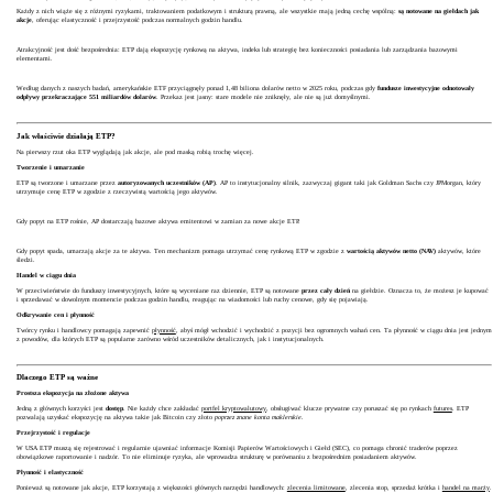
Każdy z nich wiąże się z różnymi ryzykami, traktowaniem podatkowym i strukturą prawną, ale wszystkie mają jedną cechę wspólną:
są notowane na giełdach jak
akcje
, oferując elastyczność i przejrzystość podczas normalnych godzin handlu.
Atrakcyjność jest dość bezpośrednia: ETP dają ekspozycję rynkową na aktywa, indeks lub strategię bez konieczności posiadania lub zarządzania bazowymi
elementami.
Według danych z naszych badań, amerykańskie ETF przyciągnęły ponad 1,48 biliona dolarów netto w 2025 roku, podczas gdy
fundusze inwestycyjne odnotowały
odpływy przekraczające 551 miliardów dolarów
. Przekaz jest jasny: stare modele nie zniknęły, ale nie są już domyślnymi.
Jak właściwie działają ETP?
Na pierwszy rzut oka ETP wyglądają jak akcje, ale pod maską robią trochę więcej.
Tworzenie i umarzanie
ETP są tworzone i umarzane przez
autoryzowanych uczestników (AP)
. AP to instytucjonalny silnik, zazwyczaj gigant taki jak Goldman Sachs czy JPMorgan, który
utrzymuje cenę ETP w zgodzie z rzeczywistą wartością jego aktywów.
Gdy popyt na ETP rośnie, AP dostarczają bazowe aktywa emitentowi w zamian za nowe akcje ETP.
Gdy popyt spada, umarzają akcje za te aktywa. Ten mechanizm pomaga utrzymać cenę rynkową ETP w zgodzie z
wartością aktywów netto (NAV)
aktywów, które
śledzi.
Handel w ciągu dnia
W przeciwieństwie do funduszy inwestycyjnych, które są wyceniane raz dziennie, ETP są notowane
przez cały dzień
na giełdzie. Oznacza to, że możesz je kupować
i sprzedawać w dowolnym momencie podczas godzin handlu, reagując na wiadomości lub ruchy cenowe, gdy się pojawiają.
Odkrywanie cen i płynność
Twórcy rynku i handlowcy pomagają zapewnić
płynność
, abyś mógł wchodzić i wychodzić z pozycji bez ogromnych wahań cen. Ta płynność w ciągu dnia jest jednym
z powodów, dla których ETP są popularne zarówno wśród uczestników detalicznych, jak i instytucjonalnych.
Dlaczego ETP są ważne
Prostsza ekspozycja na złożone aktywa
Jedną z głównych korzyści jest
dostęp
. Nie każdy chce zakładać
portfel kryptowalutowy
, obsługiwać klucze prywatne czy poruszać się po rynkach
futures
. ETP
pozwalają uzyskać ekspozycję na aktywa takie jak Bitcoin czy złoto
poprzez znane konta maklerskie
.
Przejrzystość i regulacje
W USA ETP muszą się rejestrować i regularnie ujawniać informacje Komisji Papierów Wartościowych i Giełd (SEC), co pomaga chronić traderów poprzez
obowiązkowe raportowanie i nadzór. To nie eliminuje ryzyka, ale wprowadza strukturę w porównaniu z bezpośrednim posiadaniem aktywów.
Płynność i elastyczność
Ponieważ są notowane jak akcje, ETP korzystają z większości głównych narzędzi handlowych:
zlecenia limitowane
, zlecenia stop, sprzedaż krótka i
handel na marży
.