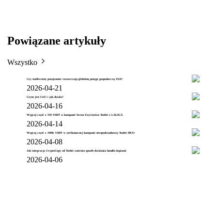
Powiązane artykuły
Wszystko
Czy stablecoiny potajemnie rozszerzają globalną potęgę gospodarczą USA?
2026-04-21
Czym jest CeFi i jak działa?
2026-04-16
Wygraj część z 1M USDT w kampanii Sezon Zwycięstwa Toobit x LALIGA
2026-04-14
Wygraj część z 100K USDT w wielkanocnej kampanii niespodziankowej Toobit DEX+
2026-04-08
Jak integracja CryptoCopy od Toobit zmienia sposób działania handlu kopiami
2026-04-06