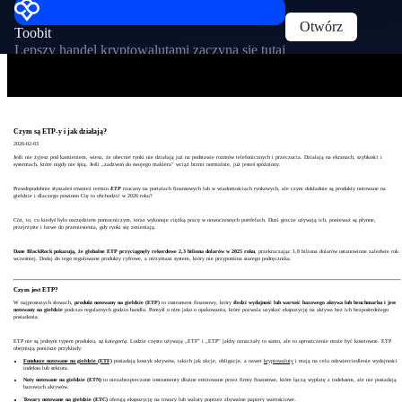
Otwórz
Toobit
Lepszy handel kryptowalutami zaczyna się tutaj
Czym są ETP-y i jak działają?
2026-02-03
Jeśli nie żyjesz pod kamieniem, wiesz, że obecnie rynki nie działają już na podstawie rozmów telefonicznych i przeczucia. Działają na ekranach, szybkości i
systemach, które nigdy nie śpią. Jeśli „zadzwoń do swojego maklera” wciąż brzmi normalnie, już jesteś spóźniony.
Prawdopodobnie słyszałeś również termin
ETP
rzucany na portalach finansowych lub w wiadomościach rynkowych, ale czym dokładnie są produkty notowane na
giełdzie i dlaczego powinno Cię to obchodzić w 2026 roku?
Cóż, to, co kiedyś było narzędziem pomocniczym, teraz wykonuje ciężką pracę w nowoczesnych portfelach. Duzi gracze używają ich, ponieważ są płynne,
przejrzyste i łatwe do przeniesienia, gdy rynki się zmieniają.
Dane BlackRock pokazują, że globalne ETP przyciągnęły rekordowe 2,3 biliona dolarów w 2025 roku
, przekraczając 1,8 biliona dolarów ustanowione zaledwie rok
wcześniej. Dodaj do tego regulowane produkty cyfrowe, a otrzymasz system, który nie przypomina starego podręcznika.
Czym jest ETP?
W najprostszych słowach,
produkt notowany na giełdzie (ETP)
to instrument finansowy, który
śledzi wydajność lub wartość bazowego aktywa lub benchmarku i jest
notowany na giełdzie
podczas regularnych godzin handlu. Pomyśl o nim jako o opakowaniu, które pozwala uzyskać ekspozycję na aktywa bez ich bezpośredniego
posiadania.
ETP nie są jednym typem produktu,
są kategorią
. Ludzie często używają „ETF” i „ETP” jakby oznaczały to samo, ale to uproszczenie może być kosztowne. ETP
obejmują poniższe przykłady:
Fundusze notowane na giełdzie (ETF)
posiadają koszyk aktywów, takich jak akcje, obligacje, a nawet
kryptowaluty
i mają na celu odzwierciedlenie wydajności
indeksu lub sektora.
Noty notowane na giełdzie (ETN)
to niezabezpieczone instrumenty dłużne emitowane przez firmy finansowe, które łączą wypłatę z indeksem, ale nie posiadają
bazowych aktywów.
Towary notowane na giełdzie (ETC)
oferują ekspozycję na towary lub waluty poprzez zbywalne papiery wartościowe.