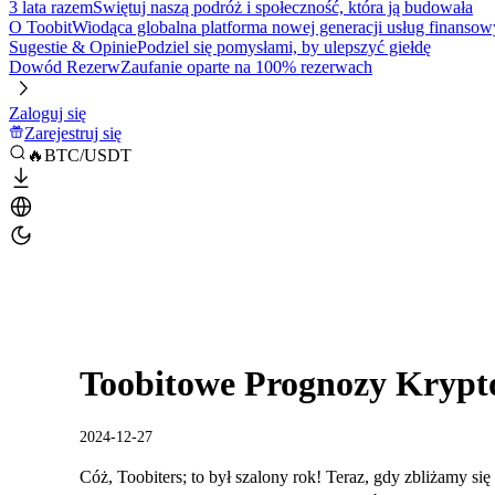
3 lata razem
Świętuj naszą podróż i społeczność, która ją budowała
O Toobit
Wiodąca globalna platforma nowej generacji usług finansow
Sugestie & Opinie
Podziel się pomysłami, by ulepszyć giełdę
Dowód Rezerw
Zaufanie oparte na 100% rezerwach
Zaloguj się
Zarejestruj się
🔥BTC/USDT
Toobitowe Prognozy Krypt
2024-12-27
Cóż, Toobiters; to był szalony rok! Teraz, gdy zbliżamy si