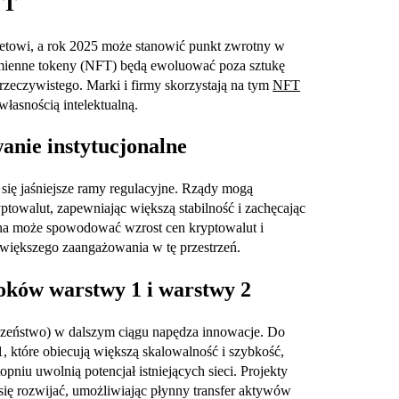
FT
netowi, a rok 2025 może stanowić punkt zwrotny w
zamienne tokeny (NFT) będą ewoluować poza sztukę
 rzeczywistego. Marki i firmy skorzystają na tym
NFT
własnością intelektualną.
anie instytucjonalne
ię jaśniejsze ramy regulacyjne. Rządy mogą
towalut, zapewniając większą stabilność i zachęcając
yjna może spowodować wzrost cen kryptowalut i
 większego zaangażowania w tę przestrzeń.
oków warstwy 1 i warstwy 2
ieczeństwo) w dalszym ciągu napędza innowacje. Do
 które obiecują większą skalowalność i szybkość,
niu uwolnią potencjał istniejących sieci. Projekty
się rozwijać, umożliwiając płynny transfer aktywów