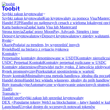
Szybki zakup kryptowalut
Szybki zakup kryptowalut
Kup kryptowaluty za pomocą Visa/Masterc
Handel P2P
Handluj po najlepszych cenach z wieloma lokalnymi opcj
Karta bankowa
Zapłać kartą Visa lub Mastercard
Strona trzecia
Zapłać przez MoonPay, Advcash, Simplex i inne
Depozyt kryptowalutowy
Depozyt kryptowalutowy między walutami, 
Rynki
Okazje
Podążaj za trendem, by wyprzedzić innych
Rynek
Bądź na bieżąco z sytuacją rynkową
Kontrakty
Perpetualne kontrakty denominowane w USDT
Kontrakty nierozlicz
USDC Perpetual Kontrakt
Kontrakty perpetual rozliczane w USDC
Kontrakty zdarzeniowe
Przewiduj ruchy rynku. Z łatwością zdobywaj
Rynek prognostyczny​​
Przekształcaj spostrzeżenia w wartość
Prosty kontrakt
Minimalistyczna metoda handlowa, idealna dla począ
Handel demo
Handel bez wkładu własnego, idealny do prób handlo
Boty transakcyjne
Automatyczne wykonywanie ustawionych strategii,
TradFi
Transakcje
Handel spot
Szybki zakup lub sprzedaż kryptowaluty
DEX +
Popularne tokeny Web3 na blockchainie – łatwy handel w każ
Launchpad
Uzyskaj dostęp do wczesnych notowań tokenów