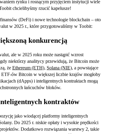
ewaniem rynku i rosnącym przyjęciem instytucji wiele
Toobit chcielibyśmy rzucić kapelusze!
 finansów (DeFi) i nowe technologie blockchain – oto
alut w 2025 r., które przygotowaliśmy w Toobit:
większoną konkurencją
walut, ale w 2025 roku może nastąpić wzrost
 gdy niektórzy analitycy przewidują, że Bitcoin może
dzą, że
Ethereum (ETH)
,
Solana (NIE)
, a powstające
 ETF-ów Bitcoin w większej liczbie krajów mogłoby
ikacjach (dApps) i inteligentnych kontraktach mogą
echstronnych łańcuchów bloków.
inteligentnych kontraktów
ozycję jako wiodącej platformy inteligentnych
lany. Do 2025 r. niskie opłaty i wysokie prędkości
 projektów. Dodatkowo rozwiązania warstwy 2, takie