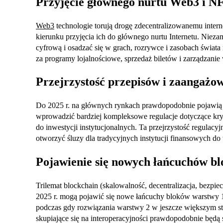
Przyjęcie głównego nurtu Web3 i N
Web3
technologie torują drogę zdecentralizowanemu inter
kierunku przyjęcia ich do głównego nurtu Internetu. Nie
cyfrową i osadzać się w grach, rozrywce i zasobach świata
za programy lojalnościowe, sprzedaż biletów i zarządzanie 
Przejrzystość przepisów i zaangażow
Do 2025 r. na głównych rynkach prawdopodobnie pojawią s
wprowadzić bardziej kompleksowe regulacje dotyczące kryp
do inwestycji instytucjonalnych. Ta przejrzystość regulac
otworzyć śluzy dla tradycyjnych instytucji finansowych do
Pojawienie się nowych łańcuchów bl
Trilemat blockchain (skalowalność, decentralizacja, bezp
2025 r. mogą pojawić się nowe łańcuchy bloków warstwy 1,
podczas gdy rozwiązania warstwy 2 w jeszcze większym stop
skupiające się na interoperacyjności prawdopodobnie będą 