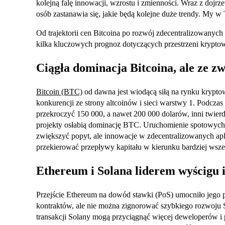
kolejną falę innowacji, wzrostu i zmienności. Wraz z dojrz
osób zastanawia się, jakie będą kolejne duże trendy. My w 
Od trajektorii cen Bitcoina po rozwój zdecentralizowanych
kilka kluczowych prognoz dotyczących przestrzeni kryptow
Ciągła dominacja Bitcoina, ale ze z
Bitcoin (BTC)
od dawna jest wiodącą siłą na rynku krypto
konkurencji ze strony altcoinów i sieci warstwy 1. Podczas
przekroczyć 150 000, a nawet 200 000 dolarów, inni twier
projekty osłabią dominację BTC. Uruchomienie spotowych
zwiększyć popyt, ale innowacje w zdecentralizowanych apl
przekierować przepływy kapitału w kierunku bardziej wsz
Ethereum i Solana liderem wyścigu 
Przejście Ethereum na dowód stawki (PoS) umocniło jego p
kontraktów, ale nie można zignorować szybkiego rozwoju So
transakcji Solany mogą przyciągnąć więcej deweloperów i