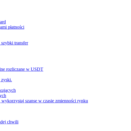
ard
ami płatności
szybki transfer
alne rozliczane w USDT
 zyski.
tkujących
wych
 wykorzystaj szanse w czasie zmienności rynku
dej chwili