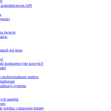
ty
za pośrednictwem API
w
tności
na świecie
ysków
utach już teraz
ą!
dź konkurencyjne korzyści!
ndel
profesjonalnego tradera
latformie
alizacji systemu
nych nagród.
ypto
ię wiedzą i omawiają tematy