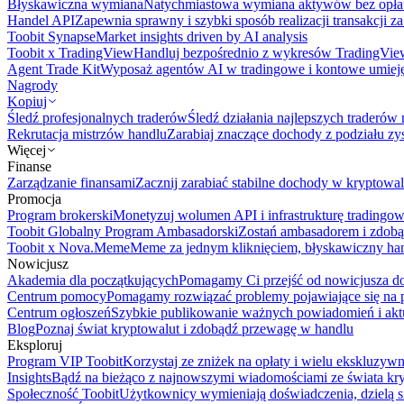
Błyskawiczna wymiana
Natychmiastowa wymiana aktywów bez opła
Handel API
Zapewnia sprawny i szybki sposób realizacji transakcji 
Toobit Synapse
Market insights driven by AI analysis
Toobit x TradingView
Handluj bezpośrednio z wykresów TradingVie
Agent Trade Kit
Wyposaż agentów AI w tradingowe i kontowe umieję
Nagrody
Kopiuj
Śledź profesjonalnych traderów
Śledź działania najlepszych traderów 
Rekrutacja mistrzów handlu
Zarabiaj znaczące dochody z podziału z
Więcej
Finanse
Zarządzanie finansami
Zacznij zarabiać stabilne dochody w kryptowal
Promocja
Program brokerski
Monetyzuj wolumen API i infrastrukturę tradingow
Toobit Globalny Program Ambasadorski
Zostań ambasadorem i zdobą
Toobit x Nova.Meme
Meme za jednym kliknięciem, błyskawiczny ha
Nowicjusz
Akademia dla początkujących
Pomagamy Ci przejść od nowicjusza do 
Centrum pomocy
Pomagamy rozwiązać problemy pojawiające się na p
Centrum ogłoszeń
Szybkie publikowanie ważnych powiadomień i aktu
Blog
Poznaj świat kryptowalut i zdobądź przewagę w handlu
Eksploruj
Program VIP Toobit
Korzystaj ze zniżek na opłaty i wielu ekskluzyw
Insights
Bądź na bieżąco z najnowszymi wiadomościami ze świata kr
Społeczność Toobit
Użytkownicy wymieniają doświadczenia, dzielą s