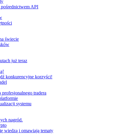
ty
za pośrednictwem API
w
tności
na świecie
ysków
utach już teraz
ą!
dź konkurencyjne korzyści!
ndel
profesjonalnego tradera
latformie
alizacji systemu
nych nagród.
ypto
ię wiedzą i omawiają tematy