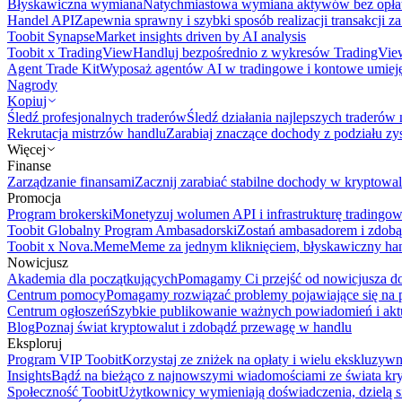
Błyskawiczna wymiana
Natychmiastowa wymiana aktywów bez opła
Handel API
Zapewnia sprawny i szybki sposób realizacji transakcji 
Toobit Synapse
Market insights driven by AI analysis
Toobit x TradingView
Handluj bezpośrednio z wykresów TradingVie
Agent Trade Kit
Wyposaż agentów AI w tradingowe i kontowe umieję
Nagrody
Kopiuj
Śledź profesjonalnych traderów
Śledź działania najlepszych traderów 
Rekrutacja mistrzów handlu
Zarabiaj znaczące dochody z podziału z
Więcej
Finanse
Zarządzanie finansami
Zacznij zarabiać stabilne dochody w kryptowal
Promocja
Program brokerski
Monetyzuj wolumen API i infrastrukturę tradingow
Toobit Globalny Program Ambasadorski
Zostań ambasadorem i zdobą
Toobit x Nova.Meme
Meme za jednym kliknięciem, błyskawiczny ha
Nowicjusz
Akademia dla początkujących
Pomagamy Ci przejść od nowicjusza do 
Centrum pomocy
Pomagamy rozwiązać problemy pojawiające się na p
Centrum ogłoszeń
Szybkie publikowanie ważnych powiadomień i aktu
Blog
Poznaj świat kryptowalut i zdobądź przewagę w handlu
Eksploruj
Program VIP Toobit
Korzystaj ze zniżek na opłaty i wielu ekskluzyw
Insights
Bądź na bieżąco z najnowszymi wiadomościami ze świata kr
Społeczność Toobit
Użytkownicy wymieniają doświadczenia, dzielą s