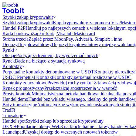
Szybki zakup kryptowalut
Szybki zakup kryptowalut
Kup kryptowaluty za pomocą Visa/Masterc
Handel P2P
Handluj po najlepszych cenach z wieloma lokalnymi opcj
Karta bankowa
Zapłać kartą Visa lub Mastercard
Strona trzecia
Zapłać przez MoonPay, Advcash, Simplex i inne
Depozyt kryptowalutowy
Depozyt kryptowalutowy między walutami, 
Rynki
Okazje
Podążaj za trendem, by wyprzedzić innych
Rynek
Bądź na bieżąco z sytuacją rynkową
Kontrakty
Perpetualne kontrakty denominowane w USDT
Kontrakty nierozlicz
USDC Perpetual Kontrakt
Kontrakty perpetual rozliczane w USDC
Kontrakty zdarzeniowe
Przewiduj ruchy rynku. Z łatwością zdobywaj
Rynek prognostyczny​​
Przekształcaj spostrzeżenia w wartość
Prosty kontrakt
Minimalistyczna metoda handlowa, idealna dla począ
Handel demo
Handel bez wkładu własnego, idealny do prób handlo
Boty transakcyjne
Automatyczne wykonywanie ustawionych strategii,
TradFi
Transakcje
Handel spot
Szybki zakup lub sprzedaż kryptowaluty
DEX +
Popularne tokeny Web3 na blockchainie – łatwy handel w każ
Launchpad
Uzyskaj dostęp do wczesnych notowań tokenów