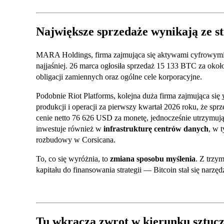
Największe sprzedaże wynikają ze st
MARA Holdings, firma zajmująca się aktywami cyfrowymi
najjaśniej. 26 marca ogłosiła sprzedaż 15 133 BTC za okoł
obligacji zamiennych oraz ogólne cele korporacyjne.
Podobnie Riot Platforms, kolejna duża firma zajmująca się
produkcji i operacji za pierwszy kwartał 2026 roku, że sp
cenie netto 76 626 USD za monetę, jednocześnie utrzymuj
inwestuje również w
infrastrukturę centrów danych
, w 
rozbudowy w Corsicana.
To, co się wyróżnia, to
zmiana sposobu myślenia
. Z trzy
kapitału do finansowania strategii — Bitcoin stał się nar
Tu wkracza zwrot w kierunku sztuczn