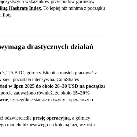
z najczystszych wskaźników przychodów górników —
dług Hashrate Index
. To lepiej niż minima z początku
 floty.
wymaga drastycznych działań
o 3,125 BTC, górnicy Bitcoina musieli pracować z
sieci pozostała intensywna. CoinShares
zień w lipcu 2025 do około 28–30 USD na początku
porcie zauważono również, że około
15–20%
owne
, szczególnie starsze maszyny i operatorzy o
daż odzwierciedla
presję operacyjną
, a górnicy
go modelu biznesowego na kolejną fazę wzrostu.