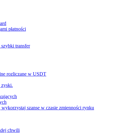
ard
ami płatności
szybki transfer
alne rozliczane w USDT
 zyski.
tkujących
wych
 wykorzystaj szanse w czasie zmienności rynku
dej chwili