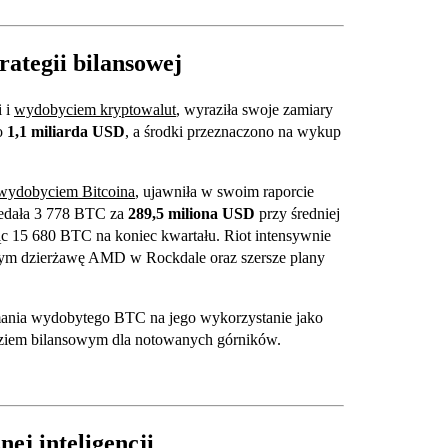
rategii bilansowej
 i
wydobyciem kryptowalut
, wyraziła swoje zamiary
o
1,1 miliarda USD
, a środki przeznaczono na wykup
wydobyciem Bitcoina
, ujawniła w swoim raporcie
rzedała 3 778 BTC za
289,5 miliona USD
przy średniej
ąc 15 680 BTC na koniec kwartału. Riot intensywnie
tym dzierżawę AMD w Rockdale oraz szersze plany
mania wydobytego BTC na jego wykorzystanie jako
zędziem bilansowym dla notowanych górników.
ej inteligencji