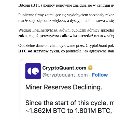
Bitcoin (BTC)
górnicy ponownie znajdują się w centrum 
Publiczne firmy zajmujące się wydobyciem sprzedały reko
marże staje się coraz większa, a dyscyplina finansowa zast
Według
TheEnergyMag
, główni publiczni górnicy sprzeda
roku
, co już
przewyższa całkowitą sprzedaż netto z cał
Oddzielne dane on-chain cytowane przez
CryptoQuant
pok
BTC od szczytów cyklu
, co podkreśla, jak agresywna stał