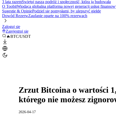
3 lata razem
Świętuj naszą podróż i społeczność, która ją budowała
O Toobit
Wiodąca globalna platforma nowej generacji usług finansow
Sugestie & Opinie
Podziel się pomysłami, by ulepszyć giełdę
Dowód Rezerw
Zaufanie oparte na 100% rezerwach
Zaloguj się
Zarejestruj się
🔥BTC/USDT
Zrzut Bitcoina o wartości 1
którego nie możesz zignor
2026-04-17