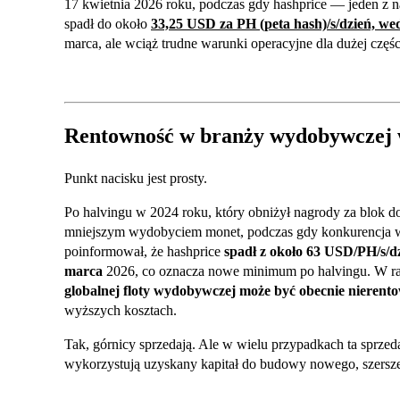
17 kwietnia 2026 roku, podczas gdy hashprice — jeden 
spadł do około
33,25 USD za PH (peta hash)/s/dzień, we
marca, ale wciąż trudne warunki operacyjne dla dużej części
Rentowność w branży wydobywczej 
Punkt nacisku jest prosty.
Po halvingu w 2024 roku, który obniżył nagrody za blok d
mniejszym wydobyciem monet, podczas gdy konkurencja w 
poinformował, że hashprice
spadł z około 63 USD/PH/s/d
marca
2026, co oznacza nowe minimum po halvingu. W ra
globalnej floty wydobywczej może być obecnie nierent
wyższych kosztach.
Tak, górnicy sprzedają. Ale w wielu przypadkach ta sprze
wykorzystują uzyskany kapitał do budowy nowego, szersze