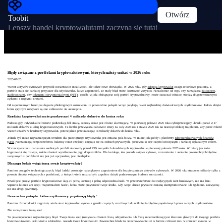
Otwórz
Toobit
Lepszy handel kryptowalutami zaczyna się tutaj
Błędy związane z portfelami kryptowalutowymi, których należy unikać w 2026 roku
2025-07-25
Wzrost aktywów cyfrowych przyniósł niesamowite możliwości, ale także nowe obowiązki. W 2025 roku, gdy
adopcja kryptowalut
osiąga rekordowe poziomy, a
portfele stają się bardziej przyjazne dla użytkownika, łatwo zapomnieć, że mały błąd może kosztować wszystko. Niezależnie od tego, czy zarządzasz
Bitcoinem
,
stablecoinami
, czy
tokenami niewymienialnymi (NFT)
, sposób, w jaki obsługujesz swój portfel kryptowalutowy, może oznaczać różnicę między długoterminowymi
zyskami a nagłymi stratami.
Od zapomnianych haseł po uleganie phishingowym oszustwom, te powszechne pułapki wciąż potykają nawet najbardziej doświadczonych użytkowników. Jednak dzięki
kilku sprytnym nawykom są one całkowicie do uniknięcia.
Kradzież kryptowalut może przekroczyć 4 miliardy dolarów do końca roku
Podczas gdy indywidualne historie podkreślają ból straty, szerszy obraz jest równie alarmujący. W pierwszej połowie 2025 roku cyberprzestępcy ukradli ponad 2,17
miliarda dolarów z usług kryptowalutowych. Ta liczba przewyższa całkowite straty za cały 2024 rok i stawia 2025 rok na niszczycielskiej trajektorii, aby pobić rekord
wszech czasów w kradzieży kryptowalut, potencjalnie przekraczając 4 miliardy dolarów do końca roku.
Jednak być może najważniejszym trendem dla przeciętnego użytkownika jest zmiana pola bitwy. W miarę jak giełdy i platformy
zdecentralizowanych finansów
(DeFi)
wzmacniają bezpieczeństwo, hakerzy coraz częściej skupiają się na osobach prywatnych, ponieważ są one często łatwiejszym i bardziej opłacalnym celem.
W rzeczywistości, naruszenia osobistych portfeli stanowiły ponad 23% wszystkich skradzionych kryptowalut w pierwszej połowie 2025 roku. W miarę jak świat
kryptowalut się rozwija, rośnie również wyrafinowanie jego drapieżników. Dla każdego, kto posiada aktywa cyfrowe, zrozumienie i unikanie powszechnych błędów
związanych z portfelami nie jest już opcjonalne, jest niezbędne.
Dlaczego ludzie wciąż tracą swoje kryptowaluty?
Pomimo postępów technologicznych, błąd ludzki pozostaje największym zagrożeniem dla bezpieczeństwa aktywów cyfrowych. W 2026 roku stracono miliardy tylko z
powodu błędów związanych z portfelami, z których wiele można było zapobiec dzięki podstawowym środkom ostrożności.
Powód jest prosty: portfele kryptowalutowe dają ci pełną kontrolę i pełną odpowiedzialność. W przeciwieństwie do tradycyjnych kont bankowych, nie ma linii
wsparcia klienta ani opcji "zapomniałem hasła", która może przywrócić twoje środki. Gdy twoje klucze prywatne zostaną skompromitowane lub zgubione, zazwyczaj
nie ma drogi powrotnej.
Powszechne pułapki: Gdzie użytkownicy popełniają błędy?
Pomimo różnorodności zagrożeń, wiele strat kryptowalut wynika z garstki częstych, możliwych do uniknięcia błędów popełnianych przez samych użytkowników.
Złe zarządzanie frazą seed
To prawdopodobnie najważniejszy błąd. Twoja fraza seed (nazywana również frazą odzyskiwania lub frazą mnemonikową) jest kluczem głównym do twojego portfela
kryptowalutowego. Jeśli ktoś ją zdobędzie, posiada twoje kryptowaluty. Powszechne błędy to przechowywanie jej w formie cyfrowej (np. w zrzutach ekranu, w