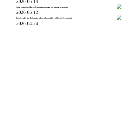
2026-05-14
Ataki z użyciem klucza francuskiego rosną, a traderzy są następni
2026-05-12
Ludzki multi-sig: Pokonanie północnokoreańskiej infiltracji kryptowalut
2026-04-24