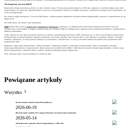
Jak bezpieczny jest twój układ?
Kryptowaluty oferują niezrównaną wolność, ale także unikalne ryzyka. W miarę jak przestrzeń dojrzewa w 2026 roku, regulatorzy i platformy budują lepsze siatki
bezpieczeństwa, ale ostatecznie odpowiedzialność zaczyna się od użytkownika. Unikanie tych błędów związanych z portfelami nie polega na byciu paranoikiem, ale
na byciu przygotowanym.
Nie czekaj na sygnał ostrzegawczy. Uczyń rok 2026 rokiem, w którym poważnie podejdziesz do bezpieczeństwa swojego portfela, ponieważ w kryptowalutach nie ma
drugich szans.
Jak Toobit działa, aby chronić twoje kryptowaluty
Toobit
kładzie duży nacisk na
ochronę twojej tożsamości kryptowalutowej,
rozumiejąc, że zabezpieczenie twoich danych osobowych jest równie ważne jak
zabezpieczenie twoich środków, a osiągają to poprzez połączenie solidnych środków technologicznych, rygorystycznych wewnętrznych protokołów i zaangażowania w
edukację użytkowników.
Toobit zabezpiecza twoje dane od momentu rejestracji za pomocą zaawansowanego szyfrowania i MFA, upewniając się, że tylko ty masz dostęp do swojego konta.
Wykorzystywane są najnowocześniejsze algorytmy szyfrowania, aby chronić wszystkie twoje wrażliwe dane, w tym informacje o tożsamości osobistej i szczegóły
transakcji, zapewniając, że twoje prywatne informacje są zaszyfrowane i zabezpieczone, co czyni je niezwykle trudnymi do uzyskania lub rozszyfrowania przez
nieuprawnione osoby.
Dodatkowo, ciągłe audyty bezpieczeństwa, szkolenia personelu i dedykowany zespół ds. ryzyka dbają o bezpieczeństwo, dążąc do zapewnienia naprawdę
bezpiecznego doświadczenia z kryptowalutami. Poprzez połączenie wszystkich tych środków, Toobit dąży do stworzenia bezpiecznego środowiska, w którym twoje
aktywa kryptowalutowe i tożsamość osobista są dobrze chronione przed potencjalnymi zagrożeniami.
Więc, dlaczego czekać? Zacznij handlować na Toobit już dziś!
Powiązane artykuły
Wszystko
Ryzyko kwantowe dotarło do portfeli giełdowych
2026-06-19
Dlaczego statuty zaufania OCC mogą przekształcić przechowywanie kryptowalut
2026-05-14
Jak bezpiecznie wymieniać aktywa kryptowalutowe w 2026 roku