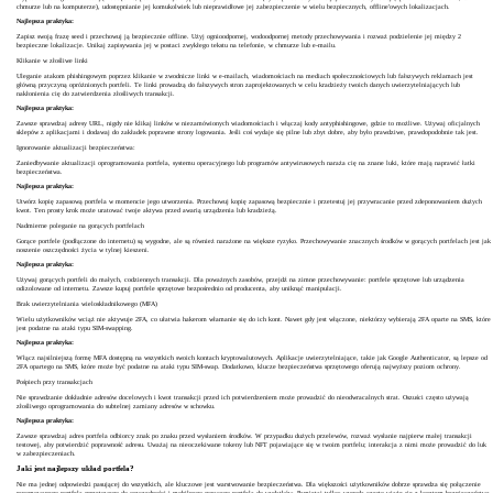
chmurze lub na komputerze), udostępnianie jej komukolwiek lub nieprawidłowe jej zabezpieczenie w wielu bezpiecznych, offline'owych lokalizacjach.
Najlepsza praktyka:
Zapisz swoją frazę seed i przechowuj ją bezpiecznie offline. Użyj ognioodpornej, wodoodpornej metody przechowywania i rozważ podzielenie jej między 2
bezpieczne lokalizacje. Unikaj zapisywania jej w postaci zwykłego tekstu na telefonie, w chmurze lub e-mailu.
Klikanie w złośliwe linki
Uleganie atakom phishingowym poprzez klikanie w zwodnicze linki w e-mailach, wiadomościach na mediach społecznościowych lub fałszywych reklamach jest
główną przyczyną opróżnionych portfeli. Te linki prowadzą do fałszywych stron zaprojektowanych w celu kradzieży twoich danych uwierzytelniających lub
nakłonienia cię do zatwierdzenia złośliwych transakcji.
Najlepsza praktyka:
Zawsze sprawdzaj adresy URL, nigdy nie klikaj linków w niezamówionych wiadomościach i włączaj kody antyphishingowe, gdzie to możliwe. Używaj oficjalnych
sklepów z aplikacjami i dodawaj do zakładek poprawne strony logowania. Jeśli coś wydaje się pilne lub zbyt dobre, aby było prawdziwe, prawdopodobnie tak jest.
Ignorowanie aktualizacji bezpieczeństwa:
Zaniedbywanie aktualizacji oprogramowania portfela, systemu operacyjnego lub programów antywirusowych naraża cię na znane luki, które mają naprawić łatki
bezpieczeństwa.
Najlepsza praktyka:
Utwórz kopię zapasową portfela w momencie jego utworzenia. Przechowuj kopię zapasową bezpiecznie i przetestuj jej przywracanie przed zdeponowaniem dużych
kwot. Ten prosty krok może uratować twoje aktywa przed awarią urządzenia lub kradzieżą.
Nadmierne poleganie na gorących portfelach
Gorące portfele (podłączone do internetu) są wygodne, ale są również narażone na większe ryzyko. Przechowywanie znacznych środków w gorących portfelach jest jak
noszenie oszczędności życia w tylnej kieszeni.
Najlepsza praktyka:
Używaj gorących portfeli do małych, codziennych transakcji. Dla poważnych zasobów, przejdź na zimne przechowywanie: portfele sprzętowe lub urządzenia
odizolowane od internetu. Zawsze kupuj portfele sprzętowe bezpośrednio od producenta, aby uniknąć manipulacji.
Brak uwierzytelniania wieloskładnikowego (MFA)
Wielu użytkowników wciąż nie aktywuje 2FA, co ułatwia hakerom włamanie się do ich kont. Nawet gdy jest włączone, niektórzy wybierają 2FA oparte na SMS, które
jest podatne na ataki typu SIM-swapping.
Najlepsza praktyka:
Włącz najsilniejszą formę MFA dostępną na wszystkich swoich kontach kryptowalutowych. Aplikacje uwierzytelniające, takie jak Google Authenticator, są lepsze od
2FA opartego na SMS, które może być podatne na ataki typu SIM-swap. Dodatkowo, klucze bezpieczeństwa sprzętowego oferują najwyższy poziom ochrony.
Pośpiech przy transakcjach
Nie sprawdzanie dokładnie adresów docelowych i kwot transakcji przed ich potwierdzeniem może prowadzić do nieodwracalnych strat. Oszuści często używają
złośliwego oprogramowania do subtelnej zamiany adresów w schowku.
Najlepsza praktyka:
Zawsze sprawdzaj adres portfela odbiorcy znak po znaku przed wysłaniem środków. W przypadku dużych przelewów, rozważ wysłanie najpierw małej transakcji
testowej, aby potwierdzić poprawność adresu. Uważaj na nieoczekiwane tokeny lub NFT pojawiające się w twoim portfelu; interakcja z nimi może prowadzić do luk
w zabezpieczeniach.
Jaki jest najlepszy układ portfela?
Nie ma jednej odpowiedzi pasującej do wszystkich, ale kluczowe jest warstwowanie bezpieczeństwa. Dla większości użytkowników dobrze sprawdza się połączenie
renomowanego portfela sprzętowego do oszczędności i mobilnego gorącego portfela do wydatków. Pamiętaj tylko: wygoda często wiąże się z kosztem bezpieczeństwa.