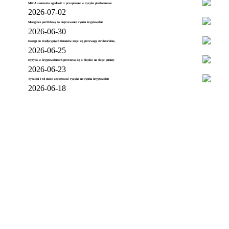
MiCA zamienia zgodność z przepisami w ryzyko platformowe
2026-07-02
Margines portfelowy to dojrzewanie rynku kryptowalut
2026-06-30
Dostęp do tradycyjnych finansów staje się przewagą strukturalną
2026-06-25
Ryzyko w kryptowalutach przesuwa się z błędów na ślepe punkty
2026-06-23
Tydzień Fed może zresetować ryzyko na rynku kryptowalut
2026-06-18