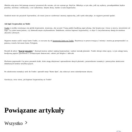
Obniżka stóp przez Fed pomaga stworzyć przestrzeń dla wzrostu, ale nie wymusi go. Rajd św. Mikołaja w tym roku, jeśli się wydarzy, prawdopodobnie będzie
powolny, nierówny i selektywny, a nie wybuchowy. Innymi słowy, bardzo w stylu kryptowalut.
Grudzień może nie przynieść fajerwerków, ale może jeszcze zaoferować ostatnią wspinaczkę, jeśli rynek zdecyduje, że najpierw przestał spadać.
Jak kupić kryptowaluty na Toobit
Toobit
to szybko rozwijająca się giełda kryptowalut, stworzona, aby uczynić Twoją podróż handlową super płynną. Jest bezpieczna i łatwa w użyciu, niezależnie od
tego, czy jesteś nowicjuszem, czy doświadczonym użytkownikiem. Dodatkowo, możesz kupować kryptowaluty, co daje Ci natychmiastowy dostęp do mnóstwa
aktywów cyfrowych.
Najpierw musisz zasilić swoje konto Toobit, co zaczyna się od
utworzenia konta na Toobit
. Rejestracja to proces trwający 2 minuty i można go przeprowadzić za
pomocą e-maila lub nawet konta Telegram.
Przejdź do sekcji
"
Kup kryptowaluty
"
. Stamtąd możesz wybrać żądaną kryptowalutę i wybrać metodę płatności. Toobit oferuje różne opcje, w tym zakupy kartą
kredytową poprzez partnerstwa z zewnętrznymi dostawcami, takimi jak Simplex i Advcash.
Platforma poprowadzi Cię przez pozostałe kroki, które mogą obejmować wprowadzenie danych płatności, potwierdzenie transakcji i potencjalnie ukończenie
dodatkowych kroków weryfikacyjnych.
Po zakończeniu transakcji wróć do Toobit i sprawdź swoje "Konto Spot", aby zobaczyć nowo zakredytowane aktywa.
Gratulacje, teraz wiesz, jak kupować kryptowaluty na Toobit!
Powiązane artykuły
Wszystko