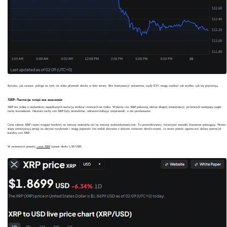
Ryzyko, jak zawsze, polega na tym, że niska płynność działa w obie strony. Bez kontynuacji wolumenu, rajdy ETC mogą zanikać tak szybko, jak się pojawiają.
XRP: Narracja wciąż ma znaczenie
XRP ma jedną z najbardziej napędzanych narracją struktur cenowych na rynku. Wykresy cen XRP pokazują okresy długiej konsolidacji, po których następują nagłe
ruchy kierunkowe. Ostatnio ruchy cen XRP były niestabilne, odzwierciedlając niepewność, a nie przekonanie.
Cena tokena XRP często reaguje bardziej na zmiany nastrojów niż na zmiany makroekonomiczne. To powiedziawszy, łatwiejsze warunki finansowe pomagają. Niższe
stopy zmniejszają presję na aktywa ryzykowne i mogą poprawić ton wokół aktywów z dużymi rzeszami detalicznymi, co może pomóc ograniczyć dalszy potencjał
korekty cen XRP.
W momencie pisania,
cena XRP
wynosi około 1,90 USD.