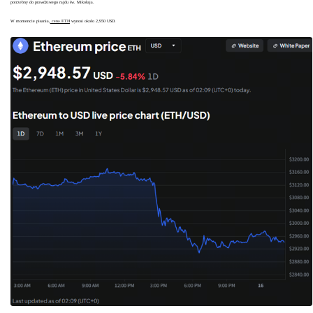
potrzebny do prawdziwego rajdu św. Mikołaja.
W momencie pisania,
cena ETH
wynosi około 2,950 USD.