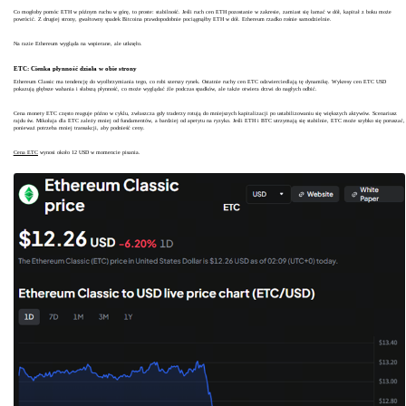
Co mogłoby pomóc ETH w późnym ruchu w górę, to proste: stabilność. Jeśli ruch cen ETH pozostanie w zakresie, zamiast się łamać w dół, kapitał z boku może
powrócić. Z drugiej strony, gwałtowny spadek Bitcoina prawdopodobnie pociągnąłby ETH w dół. Ethereum rzadko rośnie samodzielnie.
Na razie Ethereum wygląda na wspierane, ale utknęło.
ETC: Cienka płynność działa w obie strony
Ethereum Classic ma tendencję do wyolbrzymiania tego, co robi szerszy rynek. Ostatnie ruchy cen ETC odzwierciedlają tę dynamikę. Wykresy cen ETC USD
pokazują głębsze wahania i słabszą płynność, co może wyglądać źle podczas spadków, ale także otwiera drzwi do nagłych odbić.
Cena monety ETC często reaguje późno w cyklu, zwłaszcza gdy traderzy rotują do mniejszych kapitalizacji po ustabilizowaniu się większych aktywów. Scenariusz
rajdu św. Mikołaja dla ETC zależy mniej od fundamentów, a bardziej od apetytu na ryzyko. Jeśli ETH i BTC utrzymają się stabilnie, ETC może szybko się poruszać,
ponieważ potrzeba mniej transakcji, aby podnieść ceny.
Cena ETC
wynosi około 12 USD w momencie pisania.