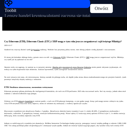
Otwórz
Toobit
Lepszy handel kryptowalutami zaczyna się tutaj
Czy Ethereum (ETH), Ethereum Classic (ETC) i XRP mogą w tym roku jeszcze zorganizować rajd świętego Mikołaja?
2025-12-17
Grudzień ma zwyczaj drażnić rynek
kryptowalut
nadzieją. Niektóre lata przynoszą późny wzrost, inne oferują jedynie cienką płynność i rozczarowanie.
W miarę jak kalendarz dobiega końca, pytanie wraca na stół: czy
Ethereum (ETH)
, Ethereum Classic (ETC) i
XRP
mogą jeszcze zorganizować rajd św. Mikołaja,
czy rynek już się spakował na ten rok?
Ostatnie ruchy cen sugerują, że nastroje są co najwyżej ostrożne.
Obniżka stóp procentowych przez Rezerwę Federalną
miała pomóc aktywom ryzykownym, ale
reakcja na rynku kryptowalut była stłumiona. Zamiast fajerwerków, rynek zareagował wzruszeniem ramion.
Na razie sytuacja jest jasna, ale nierozwiązana. Istnieją warunki do późnego ruchu, ale dopóki jedna strona obrazu makroekonomicznego nie przejmie kontroli, rynek
pozostaje uwięziony między nadzieją a wahaniem.
ETH: Struktura nienaruszona, momentum wstrzymane
Ethereum pozostaje główną platformą dla inteligentnych kontraktów, ale ruch cen ETH pod koniec 2025 roku rozczarował wielu. Sieć się rozwija, jednak token miał
trudności z odzwierciedleniem tego postępu.
Wykresy cen ETH
pokazują konsolidację
zamiast paniki, a ruch cen ETH pokazuje kompresję, co jest godne uwagi, biorąc pod uwagę szersze cofnięcie się rynku.
Cena ETH utrzymała kluczowe strefy wsparcia, mimo że wolumen się zmniejszył, a traderzy ograniczyli ryzyko.
Kluczowym czynnikiem jest aktualizacja Fusaka z 3 grudnia. Aktualizacja obniżyła koszty transakcji Layer 2 o około 40–60%. Z perspektywy użytkownika i
skalowania, zadziałało. Z perspektywy cenowej, stworzyło krótkoterminową presję. Niższe opłaty L2 oznaczają mniej spalania ETH na Layer 1, co osłabia narrację
deflacyjną, która wcześniej wspierała cenę ETH.
Jednym ze stabilizujących czynników jest akumulacja. BitMine Immersion Technologies buduje pozycję, pomagając tworzyć miękką podłogę w zakresie 2,800–3,000
USD. Ten zakup pochłonął podaż od sprzedających i zmniejszył ryzyko spadku. Jednak nie stworzył wystarczającego popytu, aby wywołać silny ruch cenowy ETH