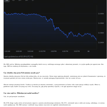
Dla XRP, rajd św. Mikołaja prawdopodobnie wymagałby dwóch rzeczy: stabilnego szerszego rynku i odnowionej pewności, że ryzyko spadku jest ograniczone. Bez
tego, XRP ma tendencję do dryfowania, a nie trendu.
Czy obniżka stóp przez Fed zmienia zasady gry?
Ostatnia obniżka stóp przez Fed nie była srebrną kulą, ale ma znaczenie. Niższe stopy wspierają płynność, zmniejszają stres na rynkach finansowania i sprawiają, że
trzymanie gotówki jest nieco mniej atrakcyjne. Historycznie, te warunki pomagają kryptowalutom, choć nie zawsze od razu.
Obecnie nastroje pozostają kruche. Traderzy są ostrożni po ostatniej zmienności, a pozycjonowanie na koniec roku często sprzyja redukcji ryzyka. Mimo to,
grudniowe rajdy zwykle zaczynają się cicho. Zaczynają się, gdy presja sprzedaży wysycha, a nie gdy optymizm osiąga szczyt.
Czy więc rajd św. Mikołaja jest nadal możliwy?
Tak, ale pod pewnymi warunkami.
Dla ETH, droga w górę zależy od utrzymania wsparcia i powrotu umiarkowanego wolumenu. Dla ETC, zmienność sama w sobie jest szansą, zakładając, że szerszy
rynek współpracuje. Dla XRP, nastroje i stabilność mają większe znaczenie niż nagłówki makroekonomiczne.