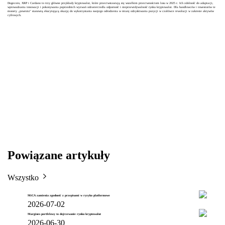
Dogecoin, XRP i Cardano to trzy główne przykłady kryptowalut, które przeciwstawiają się wszelkim przeciwnościom losu w 2025 r. Ich zdolność do adaptacji,
wprowadzania innowacji i pokonywania poprzednich wyzwań odzwierciedla odporność i nieprzewidywalność rynku kryptowalut. Dla handlowców i inwestorów te
monety „powrotu” stanowią ekscytującą okazję do wykorzystania swojego odrodzenia w miarę odzyskiwania pozycji w czołówce rewolucji w zakresie aktywów
cyfrowych.
Powiązane artykuły
Wszystko
MiCA zamienia zgodność z przepisami w ryzyko platformowe
2026-07-02
Margines portfelowy to dojrzewanie rynku kryptowalut
2026-06-30