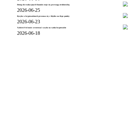
Dostęp do tradycyjnych finansów staje się przewagą strukturalną
2026-06-25
Ryzyko w kryptowalutach przesuwa się z błędów na ślepe punkty
2026-06-23
Tydzień Fed może zresetować ryzyko na rynku kryptowalut
2026-06-18