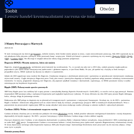
Otwórz
Toobit
Lepszy handel kryptowalutami zaczyna się tutaj
3 Monety Powracające z Martwych
2025-01-03
W stale rozwijającym się świecie
kryptowaluty
, niektóre monety, które kiedyś zostały spisane na straty, często nieoczekiwanie powracają. Rok 2025 zapowiada się na
rok odrodzenia kilku aktywów cyfrowych, które przetrwały bessę i sceptycyzm. Wśród tych historii o powrocie wyróżniają się trzy monety:
Dogecoin (DOGE)
,
Ripple
(XRP)
, I
Cardano (ADA)
. Oto dlaczego te niegdyś odrzucone tokeny mogą ponownie prosperować.
Dogecoin (DOGE): Moneta memowa, która nie umiera
Dogecoin, oryginał
ten sam kącik
, wielokrotnie przeciwstawiał się oczekiwaniom. To, co zaczęło się jako żart w 2013 roku, zyskało poważny rozgłos podczas
poprzednich cykli byków dzięki entuzjastycznej społeczności i głośnemu wsparciu, w tym Elona Muska. Po tym, jak spotkał się z krytyką za brak rozwoju i
przypadków użycia, DOGE wydawał się skazany na odejście w zapomnienie.
Jednak rok 2025 sygnalizuje nowy rozdział dla Dogecoin. Zwiększona integracja z platformami płatniczymi i partnerstwa ze sprzedawcami internetowymi zwiększają
użyteczność monety. Ciągła akceptacja Dogecoina przez Teslę jako towaru i potencjalna ekspansja na bardziej popularne usługi ponownie wzbudzają zainteresowanie
inwestorów. Co więcej, programiści ulepszają sieć Dogecoin, aby poprawić prędkość transakcji i skalowalność, zapewniając, że DOGE pozostanie istotny w szybko
zmieniającym się krajobrazie kryptowalut.
Ripple (XRP): Pokonywanie sporów prawnych
XRP firmy Ripple przez lata uwikłany był w spory prawne z amerykańską Komisją Papierów Wartościowych i Giełd (SEC), co rzuciło cień na jego potencjał. Pomimo
niepowodzeń XRP pozostaje jedną z najlepszych kryptowalut pod względem kapitalizacji rynkowej. W miarę zbliżania się roku 2025 spory prawne Ripple dobiegają
końca, oferując drogę do ponownego wzrostu.
Podstawowa siła XRP polega na skupieniu się na płatnościach transgranicznych i partnerstwie z instytucjami finansowymi. Oczekuje się, że do 2025 r. partnerstwa
Ripple z bankami i dostawcami usług płatniczych na całym świecie będą się rozwijać, przyspieszając przyjęcie XRP w transakcjach międzynarodowych. Wraz z
pojawieniem się przejrzystości regulacyjnej XRP ma szansę odzyskać swój status wiodącego zasobu cyfrowego w zakresie szybkich i opłacalnych płatności.
Cardano (ADA): Wolno i równomiernie wygrywa wyścig
Cardano od dawna chwalony jest za metodyczne podejście do tematu
Blockchain
rozwój. Jednak powolne wdrażanie inteligentnych kontraktów i rozwój ekosystemu
doprowadziły do ​​krytyki stagnacji. Do 2025 r. pacjenci korzystający z planu działania Cardano mogą w końcu odebrać nagrody.
Znaczące ulepszenia sieci Cardano, w tym ulepszenia skalowalności za pomocą Hydra i ulepszone funkcje zarządzania, mają przekształcić ADA w potężnego gracza
na rynku DeFi i
NFT
spacje. Zaangażowanie Cardano w recenzowane badania i rozwój kierowany przez społeczność zapewnia długoterminowy zrównoważony rozwój.
W miarę dojrzewania szerszego rynku kryptowalut reputacja ADA jako bezpiecznego i skalowalnego blockchaina może przyczynić się do znacznej adopcji, tchnąc
nowe życie w projekt.
Ostatnie przemyślenia