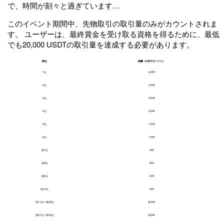
で、時間が刻々と過ぎています…
このイベント期間中、先物取引の取引量のみがカウントされま
す。 ユーザーは、最終賞金を受け取る資格を得るために、最低
でも20,000 USDTの取引量を達成する必要があります。
順位
報酬（USDTボーナス）
1位
4,000
2位
3,500
3位
2,500
4位
2,000
5位
1,200
6位
1,000
第7位
900
第8位
800
第9位
600
第10位
400
第11位〜第20位
各300
第21位〜第30位
各200