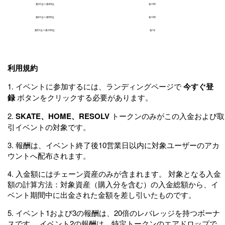
第31位〜第40位
各150
第41位〜第50位
各100
第51位〜第100位
各12
利用規約
1. イベントに参加するには、ランディングページで
今すぐ登
録
ボタンをクリックする必要があります。
2.
SKATE、HOME、RESOLV
トークンのみがこの入金および取
引イベントの対象です。
3. 報酬は、イベント終了後10営業日以内に対象ユーザーのアカ
ウントへ配布されます。
4. 入金額にはチェーン資産のみが含まれます。 対象となる入金
額の計算方法：対象資産（購入分を含む）の入金総額から、イ
ベント期間中に出金された金額を差し引いたものです。
5. イベント1および3の報酬は、20倍のレバレッジを持つボーナ
スです。 イベント2の報酬は、特定トークンのエアドロップで