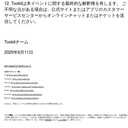
12. Toobitは本イベントに関する最終的な解釈権を有します。 ご
不明な点がある場合は、公式サイトまたはアプリのカスタマー
サービスセンターからオンラインチャットまたはチケットを送
信してください。
Toobitチーム
2025年6月11日
今すぐToobitアプリをダウンロード
公式アカウント一覧：
X:
https://x.com/Toobit_official
Telegram:
https://t.me/Toobit_EN
Discord:
https://discord.com/invite/vvxTuGTz
YouTube:
https://www.youtube.com/@Toobit_official
Reddit:
https://www.reddit.com/r/toobit/
Facebook:
https://www.facebook.com/toobitofficial
Medium:
https://medium.com/toobit-exchange
Toobitは、予告なくいつでも本発表を変更または中止する権利を留保します。
リスク警告：
デジタル資産の価格は大幅に変動する可能性があります。 投資の価値は増減する場合があり、投資した全額を失う可能性もあります。 投資判断は
ご自身の責任で行ってください。Toobitは、証拠金取引利用による損失について一切の責任を負いません。 この情報は、金融または投資アドバイスとは見なさ
れるべきではありません。 詳細については、当社の
利用規約
および
リスク開示
をご参照ください。