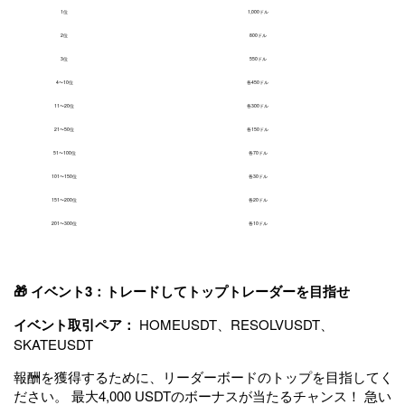
1位
1,000ドル
2位
800ドル
3位
550ドル
4〜10位
各450ドル
11〜20位
各300ドル
21〜50位
各150ドル
51〜100位
各70ドル
101〜150位
各30ドル
151〜200位
各20ドル
201〜300位
各10ドル
🎁 イベント3：トレードしてトップトレーダーを目指せ
イベント取引ペア：
HOMEUSDT、RESOLVUSDT、
SKATEUSDT
報酬を獲得するために、リーダーボードのトップを目指してく
ださい。 最大4,000 USDTのボーナスが当たるチャンス！ 急い