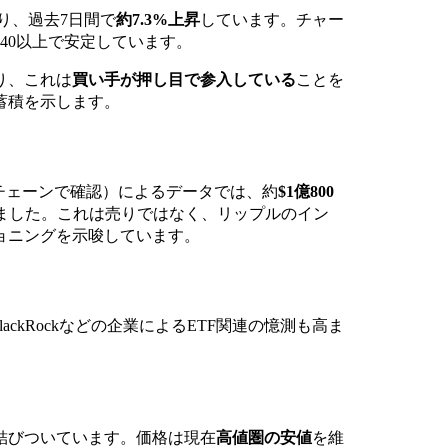
り、過去7日間で
約7.3%上昇
しています。チャー
.40以上で安定しています。
り、これは
買い手が押し目で参入している
ことを
蓄積を示します。
ってオンチェーンで確認）によるデータでは、約
$1億800
ました。これは売りではなく、リップルのイン
ョニングを示唆しています。
ckRockなどの企業によるETF関連の憶測も高ま
結びついています。価格は現在
高値圏の安値
を維