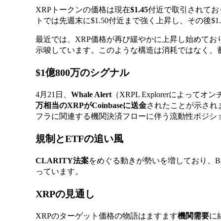
XRPトークンの価格は現在
$1.45
付近で取引されてお
トでは先週末に$1.50付近まで強く上昇し、その後$1
最近では、XRP価格が再び緩やかに上昇し始めてお
示唆しています。このような構造は消耗ではなく、
$1億800万のシグナル
4月21日、
Whale Alert
（XRPL Explorerによ
万相当のXRPがCoinbaseに送金
されたことが示され
フラに関連する機関決済フローに伴う流動性ポジシ
規制とETFの追い風
CLARITY法案
をめぐる動きが勢いを増しており、Bla
っています。
XRPの見通し
XRPのターゲット価格の物語はますます
機関需要
に