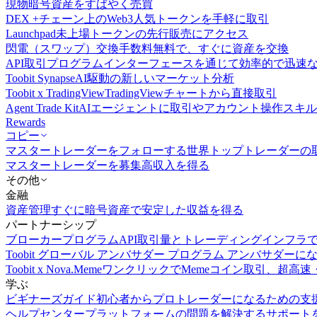
現物
暗号資産をすばやく売買
DEX +
チェーン上のWeb3人気トークンを手軽に取引
Launchpad
未上場トークンの先行販売にアクセス
閃電（スワップ）交換
手数料無料で、すぐに資産を交換
API取引
プログラムインターフェースを通じて効率的で迅速
Toobit Synapse
AI駆動の新しいマーケット分析
Toobit x TradingView
TradingViewチャートから直接取引
Agent Trade Kit
AIエージェントに取引やアカウント操作スキ
Rewards
コピー
マスタートレーダーをフォローする
世界トップトレーダーの
マスタートレーダーを募集
高収入を得る
その他
金融
資産管理
すぐに暗号資産で安定した収益を得る
パートナーシップ
ブローカープログラム
API取引量とトレーディングインフラ
Toobit グローバル アンバサダー プログラム
アンバサダーに
Toobit x Nova.Meme
ワンクリックでMemeコイン取引、超高速
学ぶ
ビギナーズガイド
初心者からプロトレーダーになるための支
ヘルプセンター
プラットフォームの問題を解決するサポート