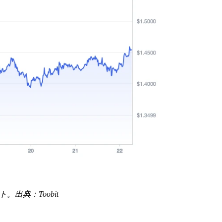
ト。出典：Toobit