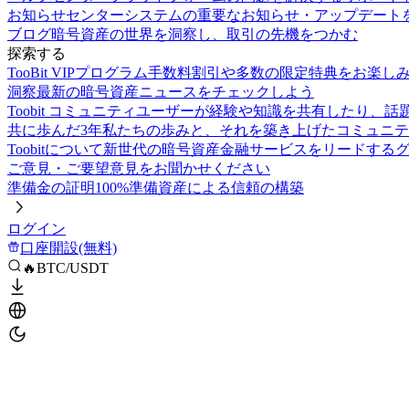
お知らせセンター
システムの重要なお知らせ・アップデート
ブログ
暗号資産の世界を洞察し、取引の先機をつかむ
探索する
TooBit VIPプログラム
手数料割引や多数の限定特典をお楽し
洞察
最新の暗号資産ニュースをチェックしよう
Toobit コミュニティ
ユーザーが経験や知識を共有したり、話
共に歩んだ3年
私たちの歩みと、それを築き上げたコミュニテ
Toobitについて
新世代の暗号資産金融サービスをリードする
ご意見・ご要望
意見をお聞かせください
準備金の証明
100%準備資産による信頼の構築
ログイン
口座開設(無料)
🔥BTC/USDT