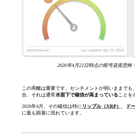
2026年4月22日時点の暗号資産恐怖・強欲
この乖離は重要です。センチメントが弱いままでも
合、それは通常
水面下で確信が高まっている
ことを
2026年4月、その確信は特に
リップル（XRP）
、
ドー
に最も顕著に現れています。