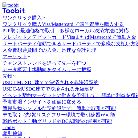
ワンクリック購入
ワンクリック購入
Visa/Mastercard で暗号資産を購入する
P2P取引
最適価格で取引、多様なローカル決済方法に対応
クレジット／デビットカード
VisaまたはMastercardで簡単入金
サードパーティ
信頼できるサードパーティで多様な支払い方
入金
仮想通貨間での入金、迅速な会計処理
マーケット
チャンス
トレンドを追って先手を打つ
データ概要
市場動向をタイムリーに把握
先物
USDT-M
USDT建てで決済される非決済契約
USDC-M
USDC建てで決済される永続契約
イベント契約
マーケットの動きを予測して、簡単に利益を獲
予測市場
インサイトを価値に変える
簡易先物
シンプルな契約設計で、簡単に取引が可能
デモ取引 (先物)
リスクフリー環境で取引練習が可能
戦略ボット
自動グリッドやDCA戦略の運用が可能
TradFi
取引通知