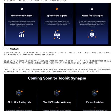
す。そこからトリガーを引くかどうかはあなたの判断ですが、少なくとも分析は整っています。
Synapseの使用方法
Synapseの使用は簡単です。トレーダーはToobitのエコシステム内で直接ツールにアクセスします。接続すると、
BTC
、
ETH
、
SOL
、および
DOGE
のような主要コ
インに対する自動分析、リアルタイムの洞察、実行可能な戦略が表示されます。
それは新たなパターンを強調し、あなたのポジションを台無しにする可能性のある規制ニュースを警告し、ミームコインのラリーを引き起こす可能性のある社会
的感情を解釈します。ワークフローは洞察から意思決定へと進むように設計されており、研究の過負荷に陥ることなく先を行くのを助けます。
ロードマップはさらに進みます。Toobitは、Synapseが戦略を提案するだけでなく、実行も行う完全統合型ワークフローを展開する予定です。24/7のAI監視機能に
よる即時アラートや自動トレーディングルールを追加して規律を維持し、感情を抑えつつポートフォリオが楽に息をするシステムを提供します。