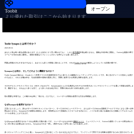
オープン
Toobit
より優れた取引はここから始まります
Toobit Synapseとは何ですか？
2025-09-16
あなたと私は時々眠る必要があります（たとえ自分にそう言い聞かせても）、しかし
暗号通貨
市場は眠りません。価格は午前3時に変動し、Twitterは最新の噂で
コーヒーが冷める前に爆発し、規制の更新はリフレッシュボタンを押すよりも速く落ちます。
問題は情報が少なすぎるのではなく、あまりにも多くの情報に溺れることです。それが
Toobit Synapse
が解決しようとしている頭痛の種です。
Synapseとは何か、そしてどのように機能するのか？
Toobit Synapseの核心は、Claudeという世界クラスの大規模言語モデルに基づいたAI駆動のトレーディングアシスタントです。単に生のチャートや見出しを渡す
のではなく、それらを噛み砕き、社会的感情や規制の更新と共に、実際に使用できる簡潔な洞察を提供します。
そのモデルコンテキストプロトコル（MCP）のおかげで、Synapseはほとんどの古典的なAIモデルの500倍大きいコンテキストウィンドウを通じて情報を処理しま
す。翻訳すると、それはより多くを見て、より多くの点を結び付け、実際の深みを持つ分析を提供します。
秒が重要な市場では、この種のAIは単に「助ける」だけでなく、トレーダーが情報を処理する方法を再構築します。
なぜSynapseを使用するのか？
正直になりましょう。誰もがすべてのBTCキャンドルパターン、すべてのETHニュースアラート、またはすべてのSolana流動性プールドラマをくまなく調べる時
間はありません。Synapseはその雑務を自動化します。何時間もかけて悲観的にスクロールする代わりに、ノイズを切り抜ける凝縮された戦略とリアルタイムの
コールを得ることができます。
なぜSynapseを使用するのか？それは推測と行動の違いです。トレーダーはもはやBTC
価格チャート
、ニュースフィード、Twitterの感情トラッカーの間を終わり
なく切り替える必要はありません。Synapseはそれを一掃し、静的ではなく信号に近いものを提示します。
多くのトレーディングツールと違い、Synapseはただ何が起こっているかを伝えるだけでなく、ワンクリックで実行できる戦略を提案するために設計されていま