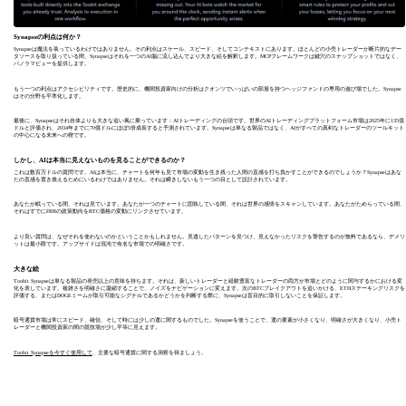
Synapseの利点は何か？
Synapseは魔法を装っているわけではありません。その利点はスケール、スピード、そしてコンテキストにあります。ほとんどの小売トレーダーが断片的なデー
タソースを取り扱っている間、Synapseはそれを一つのAI脳に流し込んでより大きな絵を解釈します。MCPフレームワークは鍵穴のスナップショットではなく、
パノラマビューを提供します。
もう一つの利点はアクセシビリティです。歴史的に、機関投資家向けの分析はクオンツでいっぱいの部屋を持つヘッジファンドの専用の遊び場でした。Synapse
はその分野を平準化します。
最後に、Synapseはそれ自体よりも大きな追い風に乗っています：AIトレーディングの台頭です。世界のAIトレーディングプラットフォーム市場は2025年に135億
ドルと評価され、2034年までに70億ドルにほぼ5倍成長すると予測されています。Synapseは単なる製品ではなく、AIがすべての真剣なトレーダーのツールキット
の中心になる未来への楔です。
しかし、AIは本当に見えないものを見ることができるのか？
これは数百万ドルの質問です。AIは本当に、チャートを何年も見て市場の変動を生き残った人間の直感を打ち負かすことができるのでしょうか？Synapseはあな
たの直感を置き換えるためにいるわけではありません。それは瞬きしないもう一つの目として設計されています。
あなたが眠っている間、それは見ています。あなたが一つのチャートに固執している間、それは世界の感情をスキャンしています。あなたがためらっている間、
それはすでにFRBの政策動向をBTC価格の変動にリンクさせています。
より良い質問は、なぜそれを使わないのかということかもしれません。見逃したパターンを見つけ、見えなかったリスクを警告するのが無料であるなら、デメリ
ットは最小限です。アップサイドは混沌で有名な市場での明確さです。
大きな絵
Toobit Synapseは単なる製品の発売以上の意味を持ちます。それは、新しいトレーダーと経験豊富なトレーダーの両方が市場とどのように関与するかにおける変
化を表しています。複雑さを明確さに凝縮することで、ノイズをナビゲーションに変えます。次のBTCブレイクアウトを追いかける、ETHステーキングリスクを
評価する、またはDOGEミームが取引可能なシグナルであるかどうかを判断する際に、Synapseは盲目的に取引しないことを保証します。
暗号通貨市場は常にスピード、確信、そして時には少しの運に関するものでした。Synapseを使うことで、運の要素が小さくなり、明確さが大きくなり、小売ト
レーダーと機関投資家の間の競技場が少し平等に見えます。
Toobit Synapseを今すぐ使用して
、主要な暗号通貨に関する洞察を得ましょう。