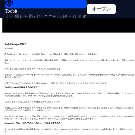
オープン
Toobit
より優れた取引はここから始まります
Toobit Synapseの紹介
2025-08-27
暗号市場は決して眠りません。このほぼ絶え間ないデータの流れの中で、課題は情報の不足ではなく、情報過多です。
価格チャート、ニュースフィード、社会的感情、規制の更新を見分けて明確なシグナルを見つけることはフルタイムの仕事であり、それは決して簡単にはなりま
せん。
今日、私たちはこの複雑さをナビゲートする新しい方法を紹介します。
私たちは、AIを活用したツールであるToobit Synapseのローンチを誇らしげに発表します。これにより、大規模な金融機関のために予約されていた分析の質を直
接あなたに届けます。
世界クラスのAIモデル、Claudeと統合されたSynapseは、市場におけるあなたの個人アナリストとなるように設計されています。
Toobit Synapseは何をするのですか？
Synapseはあなたのために重労働を行うよう設計されています。世界クラスのAIモデル、Claudeと統合することで、混沌とした市場情報を明確でプロフェッショ
ナルな洞察に変換し、
BTC
、
ETH
、
SOL
、
DOGE
などの主要な暗号通貨に対応します。
しかし、どうやってより深いレベルの分析を提供するのでしょうか？
その答えは私たちのモデルコンテキストプロトコル（MCP）にあります。従来の分析は価格とボリュームにとどまるかもしれませんが、MCPはSynapseがはるか
に広い情報スペクトラムを処理することを可能にします。
それはリアルタイムのニュース、規制の変化、さらにはソーシャルメディアでの感情も考慮に入れます。これにより、AIは多くのクラシックAIモデルの500倍の
大きさのコンテキストウィンドウを持ち、市場のダイナミクスをより詳細かつ包括的に理解することができます。
Synapseはどのようにしてあなたのトレードを強化するのか
私たちは分析から行動への道を簡素化することに焦点を当てました。Synapseはあなたのトレードの旅を支えるために3つの重要な柱に基づいて構築されていま
す：