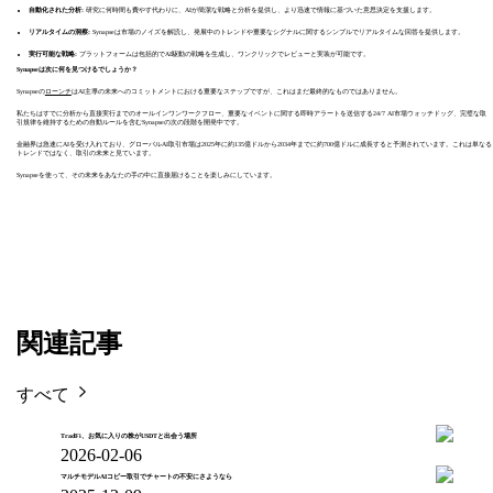
自動化された分析:
研究に何時間も費やす代わりに、AIが簡潔な戦略と分析を提供し、より迅速で情報に基づいた意思決定を支援します。
リアルタイムの洞察:
Synapseは市場のノイズを解読し、発展中のトレンドや重要なシグナルに関するシンプルでリアルタイムな回答を提供します。
実行可能な戦略:
プラットフォームは包括的でAI駆動の戦略を生成し、ワンクリックでレビューと実装が可能です。
Synapseは次に何を見つけるでしょうか？
Synapseの
ローンチ
はAI主導の未来へのコミットメントにおける重要なステップですが、これはまだ最終的なものではありません。
私たちはすでに分析から直接実行までのオールインワンワークフロー、重要なイベントに関する即時アラートを送信する24/7 AI市場ウォッチドッグ、完璧な取
引規律を維持するための自動ルールを含むSynapseの次の段階を開発中です。
金融界は急速にAIを受け入れており、グローバルAI取引市場は2025年に約135億ドルから2034年までに約700億ドルに成長すると予測されています。これは単なる
トレンドではなく、取引の未来と見ています。
Synapseを使って、その未来をあなたの手の中に直接届けることを楽しみにしています。
関連記事
すべて
TradFi、お気に入りの株がUSDTと出会う場所
2026-02-06
マルチモデルAIコピー取引でチャートの不安にさようなら