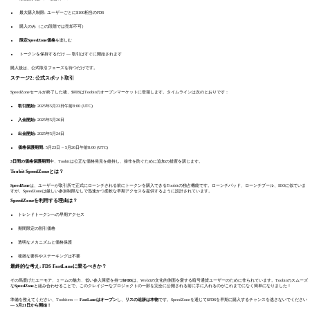
最大購入制限: ユーザーごとに$100相当のFDS
購入のみ（この段階では売却不可）
限定SpeedZone価格
を楽しむ
トークンを保持するだけ — 取引はすぐに開始されます
購入後は、公式取引フェーズを待つだけです。
ステージ2: 公式スポット取引
SpeedZoneセールが終了した後、$FDSはToobitのオープンマーケットに登場します。タイムラインは次のとおりです：
取引開始:
2025年5月23日午前8:00 (UTC)
入金開始:
2025年5月26日
出金開始:
2025年5月24日
価格保護期間:
5月23日 – 5月26日午前8:00 (UTC)
3日間の価格保護期間
中、Toobitは公正な価格発見を維持し、操作を防ぐために追加の措置を講じます。
Toobit SpeedZoneとは？
SpeedZone
は、ユーザーが取引所で正式にローンチされる前にトークンを購入できるToobitの独占機能です。ローンチパッド、ローンチプール、IEOに似ていま
すが、SpeedZoneは厳しい参加制限なしで迅速かつ柔軟な早期アクセスを提供するように設計されています。
SpeedZoneを利用する理由は？
トレンドトークンへの早期アクセス
期間限定の割引価格
透明なメカニズムと価格保護
複雑な要件やステーキングは不要
最終的な考え: FDS FastLaneに乗るべきか？
その馬鹿げたユーモア、ミームの魅力、低い参入障壁を持つ
$FDS
は、Web3の文化的側面を愛する暗号通貨ユーザーのために作られています。Toobitのスムーズ
な
SpeedZone
と組み合わせることで、このクレイジーなプロジェクトの一部を完全に公開される前に手に入れるのがこれまでになく簡単になりました！
準備を整えてください、Toobiters —
FastLaneはオープン
し、
リスの追跡は本物
です。SpeedZoneを通じて$FDSを早期に購入するチャンスを逃さないでください
— 5月21日から開始！