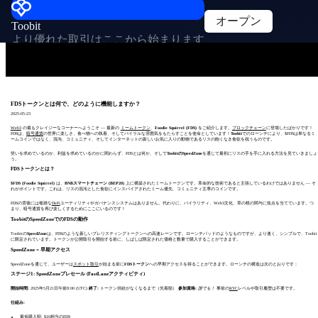
オープン
Toobit
より優れた取引はここから始まります
FDSトークンとは何で、どのように機能しますか？
2025-05-23
Web3
の最もクレイジーなコーナーへようこそ — 最新の
ミームトークン
、
Foodie Squirrel (FDS)
をご紹介します。
ブロックチェーン
に登場したばかりです！
FDSは、
暗号通貨
の世界に楽しさ、食べ物への執着、そしてバイラルな雰囲気をもたらすことを使命としています！
Toobit
でのローンチにより、$FDSは単なるミ
ームコインではなく、混沌、コミュニティ、そしてインターネットの新しいお気に入りの動物であるリスの飽くなき食欲を祝うものです。
笑いを求めているのか、利益を求めているのかに関わらず、FDSとは何か、そして
ToobitのSpeedZone
を通じて最初にリスの手を手に入れる方法を見ていきましょ
う。
FDSトークンとは？
$FDS (Foodie Squirrel)
は、
BNBスマートチェーン (BEP20)
上に構築されたミームトークンです。革命的な技術であると主張しているわけではありません — そ
れがポイントです。これは、リスの混沌とした食欲にインスパイアされたミーム優先、コミュニティ主導のコインです。
FDSの背後には複雑な
DeFi
ユーティリティやガバナンスシステムはありません。代わりに、バイラリティ、Web3文化、草の根の関与に焦点を当てています。つ
まり、暗号通貨を再び楽しくするためにここにいるのです！
ToobitのSpeedZoneでのFDSの動作
Toobitの
SpeedZone
は、FDSのような新しいプレリスティングトークンへの高速レーンです。ローンチパッドのようなものですが、より速く、シンプルで、Toobit
に限定されています。トークンが公開取引を開始する前に、しばしば限定された価格と数量で購入することができます。
SpeedZone = 早期アクセス
SpeedZoneを通じて、ユーザーは
スポット取引
が始まる前に
FDSトークン
への早期アクセスを得ることができます。ローンチの構造は次のとおりです：
ステージ1: SpeedZoneプレセール (FastLaneアクティビティ)
開始時間:
2025年5月21日午前8:00 (UTC)
終了:
トークン供給がなくなるまで（先着順）
参加資格:
誰でも！
事前の
KYC
レベルや取引履歴は不要です。
仕組み:
最低購入額: $10相当のFDS