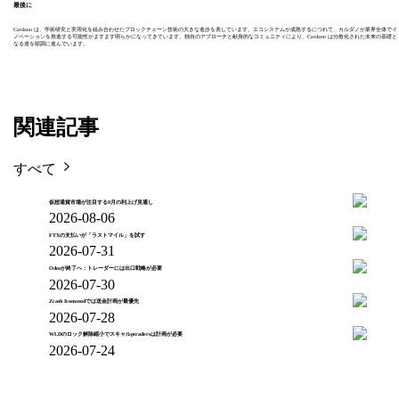
最後に
Cardano は、学術研究と実用化を組み合わせたブロックチェーン技術の大きな進歩を表しています。エコシステムが成熟するにつれて、カルダノが業界全体でイ
ノベーションを推進する可能性がますます明らかになってきています。独自のアプローチと献身的なコミュニティにより、Cardano は分散化された未来の基礎と
なる道を順調に進んでいます。
関連記事
すべて
仮想通貨市場が注目する9月の利上げ見通し
2026-08-06
FTXの支払いが「ラストマイル」を試す
2026-07-31
Odosが終了へ：トレーダーには出口戦略が必要
2026-07-30
Zcash Ironwoodでは送金計画が最優先
2026-07-28
WLDのロック解除縮小でスキャルptradersは計画が必要
2026-07-24