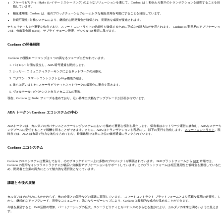
スケーラビリティ: Hydra (レイヤー 2 スケーリング) のようなソリューションを通じて、Cardano は 1 秒あたり数千のトランザクションを処理することを目
指しています。
相互運用性: Cardano は、他のブロックチェーンとのシームレスな相互作用を可能にすることを目指しています。
持続可能性: 財務システムにより、継続的な開発資金が確保され、長期的な成長が促進されます。
セキュリティもまた重要な焦点であり、スマート コントラクトの信頼性を確保するために正式な検証方法が使用されます。 Cardano の実世界のアプリケーショ
ンは、分散型金融 (DeFi)、サプライ チェーン管理、デジタル ID 検証に及びます。
Cardano の開発段階
Cardano の開発ロードマップは 5 つの異なるフェーズに分かれています。
バイロン: 財団を設立し、ADA 暗号通貨を開始します。
シェリー: コミュニティステーキングによるネットワークの分散化。
ゴグエン：スマートコントラクトとdApp機能の紹介。
彼らは言いました: スケーラビリティとネットワークの最適化に重点を置きます。
ヴォルテール: ガバナンスと自立メカニズムの実装。
現在、Cardano は Basho フェーズを進めており、近い将来に大幅なアップグレードが計画されています。
ADA トークン: Cardano エコシステムの中心
ADAトークンは、カルダノのガバナンスとステーキングシステムにおいて極めて重要な役割を果たします。保有者はネットワーク運営に参加し、ADAをステーキ
ングプールに委任することで報酬を得ることができます。さらに、ADA はトランザクションを容易にし、以下の実行を強化します。
スマートコントラクト
。現
時点では、ADA は市場で強力な地位を占めており、時価総額では常に上位の仮想通貨にランクされています。
Cardano エコシステム
Cardano のエコシステムは繁栄しており、そのブロックチェーン上に多数のプロジェクトが構築されています。 DeFiプラットフォームから
NFT
市場では、
Cardano の堅牢なインフラストラクチャが幅広い分散型アプリケーションをサポートしています。このプラットフォームは相互運用性と低料金を重視しているた
め、開発者と企業の両方にとって魅力的な選択肢となっています。
課題と今後の展望
カルダノはその強みにもかかわらず、他の企業との競争などの課題に直面しています。 スマートコントラクト プラットフォームとより広範な採用の必要性。し
かし、継続的なアップグレード、活発なコミュニティ、強力なリーダーシップにより、Cardano は長期的な成功を収めることができます。
今後を展望すると、DeFi活動の増加、パートナーシップの拡大、スケーラビリティとガバナンスのさらなる進歩により、カルダノの未来は明るいように見えま
す。