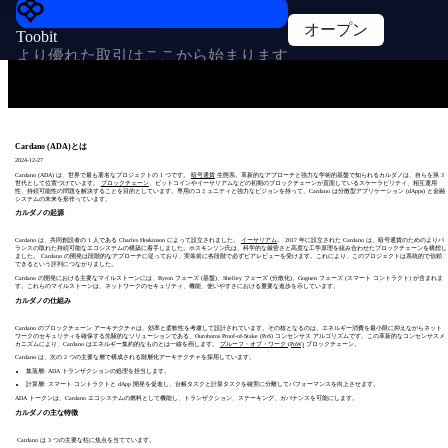
オープン
Toobit
より優れた取引はここから始まります
Cardano (ADA)とは
2024-12-27
Cardano (ADA) は、世界で最も著名なプロジェクトの 1 つです。
暗号通貨
生態系。革新的なアプローチと強力な学術的基盤で知られるカルダノは、自らを第 3
世代として位置づけています。
ブロックチェーン
、ビットコインやイーサリアムなどの初期のブロックチェーンが直面しているスケーラビリティ、相互運用
性、持続可能性の問題を解決することを目的としています。専用のコミュニティと強力なビジョンを持って、Cardano は分散型アプリケーション (dApps) と金融
システムの未来を形作っています。
カルダノの起源
Cardano は、共同創設者の 1 人である Charles Hoskinson によって設立されました。
イーサリアム
。 2017 年に設立された Cardano は、暗号通貨のためのよりバ
ランスの取れた持続可能なエコシステムの構築に着手しました。ホスキンソン氏は、科学的な厳密さと高度な工学原理を組み合わせたブロックチェーンを構想し
ました。 Cardano の開発は段階的なアプローチに従っており、実装前に各段階で必ずピアレビューを受けます。これにより、このプロジェクトは系統的で信頼
できるという評判につながりました。
Cardano の開発における主要なマイルストーンには、Byron フェーズ (基盤)、Shelley フェーズ (分散化)、Goguen フェーズ (スマート コントラクト) が含まれま
す。これらのマイルストーンは、ネットワークのセキュリティ、機能、使いやすさにおける重要な進歩を示しています。
カルダノの仕組み
Cardano のブロックチェーン アーキテクチャは、効率と柔軟性を考慮して設計されています。その核となるのは、エネルギー消費を最小限に抑えながらネット
ワークのセキュリティを確保する先駆的なソリューションである、Ouroboros Proof-of-Stake (PoS) コンセンサス アルゴリズムです。この革新的なコンセンサスメ
カニズムにより、Cardano はエネルギー集約的なものとは一線を画します。
プルーフ・オブ・ワーク (PoW)
ブロックチェーン。
Cardano は、次の 2 つの主要な層で構成される階層化アーキテクチャを採用しています。
集落層: ADA トランザクションの処理を担当します。
計算層: スマート コントラクトと dApp 開発を促進し、台帳タスクと計算タスクを確実に分離してパフォーマンスを向上させます。
ADA トークンは、Cardano エコシステムの燃料として機能し、トランザクション、ステーキング、ガバナンスを可能にします。
カルダノの主な特徴
Cardano は 3 つの主要な柱に焦点を当てています。