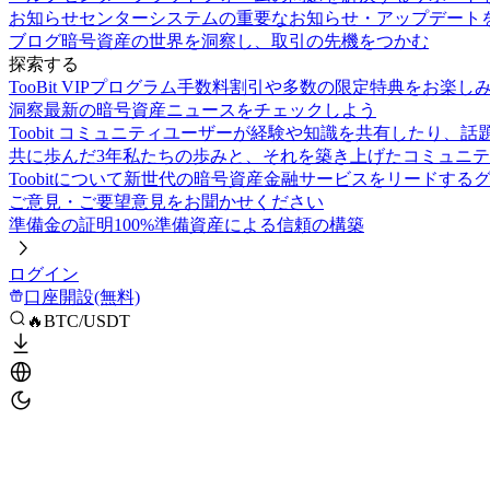
お知らせセンター
システムの重要なお知らせ・アップデート
ブログ
暗号資産の世界を洞察し、取引の先機をつかむ
探索する
TooBit VIPプログラム
手数料割引や多数の限定特典をお楽し
洞察
最新の暗号資産ニュースをチェックしよう
Toobit コミュニティ
ユーザーが経験や知識を共有したり、話
共に歩んだ3年
私たちの歩みと、それを築き上げたコミュニテ
Toobitについて
新世代の暗号資産金融サービスをリードする
ご意見・ご要望
意見をお聞かせください
準備金の証明
100%準備資産による信頼の構築
ログイン
口座開設(無料)
🔥BTC/USDT