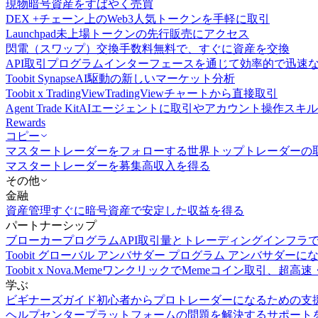
現物
暗号資産をすばやく売買
DEX +
チェーン上のWeb3人気トークンを手軽に取引
Launchpad
未上場トークンの先行販売にアクセス
閃電（スワップ）交換
手数料無料で、すぐに資産を交換
API取引
プログラムインターフェースを通じて効率的で迅速
Toobit Synapse
AI駆動の新しいマーケット分析
Toobit x TradingView
TradingViewチャートから直接取引
Agent Trade Kit
AIエージェントに取引やアカウント操作スキ
Rewards
コピー
マスタートレーダーをフォローする
世界トップトレーダーの
マスタートレーダーを募集
高収入を得る
その他
金融
資産管理
すぐに暗号資産で安定した収益を得る
パートナーシップ
ブローカープログラム
API取引量とトレーディングインフラ
Toobit グローバル アンバサダー プログラム
アンバサダーに
Toobit x Nova.Meme
ワンクリックでMemeコイン取引、超高速
学ぶ
ビギナーズガイド
初心者からプロトレーダーになるための支
ヘルプセンター
プラットフォームの問題を解決するサポート