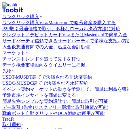
ワンクリック購入
ワンクリック購入
Visa/Mastercard で暗号資産を購入する
P2P取引
最適価格で取引、多様なローカル決済方法に対応
クレジット／デビットカード
VisaまたはMastercardで簡単入金
サードパーティ
信頼できるサードパーティで多様な支払い方
入金
仮想通貨間での入金、迅速な会計処理
マーケット
チャンス
トレンドを追って先手を打つ
データ概要
市場動向をタイムリーに把握
先物
USDT-M
USDT建てで決済される非決済契約
USDC-M
USDC建てで決済される永続契約
イベント契約
マーケットの動きを予測して、簡単に利益を獲
予測市場
インサイトを価値に変える
簡易先物
シンプルな契約設計で、簡単に取引が可能
デモ取引 (先物)
リスクフリー環境で取引練習が可能
戦略ボット
自動グリッドやDCA戦略の運用が可能
TradFi
取引通知