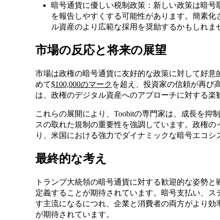
暗号通貨に優しい税制政策：新しい政策は暗号
を報告しやすくする可能性があります。簡素化
ル資産のより広範な採用を奨励するかもしれま
市場の反応と将来の展望
市場は政権の暗号通貨に友好的な政策に対して好意
めて
$100,000のマーク
を超え、投資家の信頼が再び
は、政権のデジタル資産へのアプローチに対する楽
これらの展開により、Toobitの専門家は、成長を
スの取れた規制の重要性を強調しています。政権の
り、米国における強力でダイナミックな暗号エコシ
最終的な考え
トランプ大統領の暗号通貨に対する歓迎的な姿勢と
定義することが期待されています。暗号支払い、ス
す主流になるにつれ、企業と消費者の両方がより効
が期待されています。