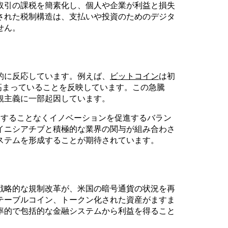
取引の課税を簡素化し、個人や企業が利益と損失
された税制構造は、支払いや投資のためのデジタ
せん。
的に反応しています。例えば、
ビットコイン
は初
高まっていることを反映しています。この急騰
観主義に一部起因しています。
抑制することなくイノベーションを促進するバラン
イニシアチブと積極的な業界の関与が組み合わさ
ステムを形成することが期待されています。
戦略的な規制改革が、米国の暗号通貨の状況を再
テーブルコイン、トークン化された資産がますま
率的で包括的な金融システムから利益を得ること