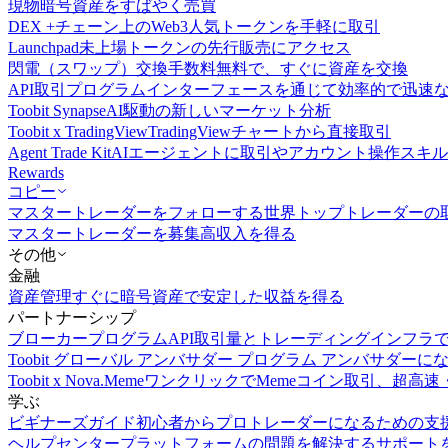
現物
暗号資産をすばやく売買
DEX +
チェーン上のWeb3人気トークンを手軽に取引
Launchpad
未上場トークンの先行販売にアクセス
閃電（スワップ）交換
手数料無料で、すぐに資産を交換
API取引
プログラムインターフェースを通じて効率的で迅速
Toobit Synapse
AI駆動の新しいマーケット分析
Toobit x TradingView
TradingViewチャートから直接取引
Agent Trade Kit
AIエージェントに取引やアカウント操作スキ
Rewards
コピー
マスタートレーダーをフォローする
世界トップトレーダーの
マスタートレーダーを募集
高収入を得る
その他
金融
資産管理
すぐに暗号資産で安定した収益を得る
パートナーシップ
ブローカープログラム
API取引量とトレーディングインフラ
Toobit グローバル アンバサダー プログラム
アンバサダーに
Toobit x Nova.Meme
ワンクリックでMemeコイン取引、超高速
学ぶ
ビギナーズガイド
初心者からプロトレーダーになるための支
ヘルプセンター
プラットフォームの問題を解決するサポート