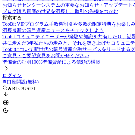
お知らせセンター
システムの重要なお知らせ・アップデート
ブログ
暗号資産の世界を洞察し、取引の先機をつかむ
探索する
TooBit VIPプログラム
手数料割引や多数の限定特典をお楽し
洞察
最新の暗号資産ニュースをチェックしよう
Toobit コミュニティ
ユーザーが経験や知識を共有したり、話
共に歩んだ3年
私たちの歩みと、それを築き上げたコミュニテ
Toobitについて
新世代の暗号資産金融サービスをリードする
ご意見・ご要望
意見をお聞かせください
準備金の証明
100%準備資産による信頼の構築
ログイン
口座開設(無料)
🔥BTC/USDT