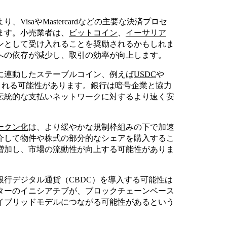
isaやMastercardなどの主要な決済プロセ
ます。小売業者は、
ビットコイン
、
イーサリア
ンとして受け入れることを奨励されるかもしれま
への依存が減少し、取引の効率が向上します。
に連動したステーブルコイン、例えば
USDC
や
される可能性があります。銀行は暗号企業と協力
伝統的な支払いネットワークに対するより速く安
ークン化
は、より緩やかな規制枠組みの下で加速
介して物件や株式の部分的なシェアを購入するこ
増加し、市場の流動性が向上する可能性がありま
行デジタル通貨（CBDC）を導入する可能性は
ターのイニシアチブが、ブロックチェーンベース
イブリッドモデルにつながる可能性があるという