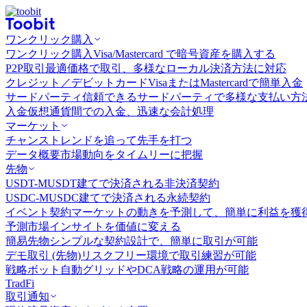
ワンクリック購入
ワンクリック購入
Visa/Mastercard で暗号資産を購入する
P2P取引
最適価格で取引、多様なローカル決済方法に対応
クレジット／デビットカード
VisaまたはMastercardで簡単入金
サードパーティ
信頼できるサードパーティで多様な支払い方
入金
仮想通貨間での入金、迅速な会計処理
マーケット
チャンス
トレンドを追って先手を打つ
データ概要
市場動向をタイムリーに把握
先物
USDT-M
USDT建てで決済される非決済契約
USDC-M
USDC建てで決済される永続契約
イベント契約
マーケットの動きを予測して、簡単に利益を獲
予測市場
インサイトを価値に変える
簡易先物
シンプルな契約設計で、簡単に取引が可能
デモ取引 (先物)
リスクフリー環境で取引練習が可能
戦略ボット
自動グリッドやDCA戦略の運用が可能
TradFi
取引通知