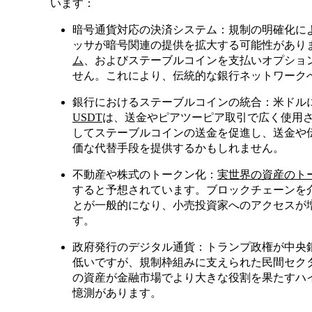
います：
暗号通貨対応の決済システム：規制の明確化により、V
ッサが暗号関連の提供を拡大する可能性があり
ム
、およびステーブルコインを支払いオプショ
せん。これにより、伝統的な銀行ネットワーク
銀行におけるステーブルコインの統合：米ドル
USDT
は、送金やピアツーピア取引で広く使用
してステーブルコインの送金を促進し、送金や
価な代替手段を提供するかもしれません。
不動産や株式のトークン化：
実世界の資産のト
すると予想されています。ブロックチェーンを
とが一般的になり、小売投資家へのアクセスが
す。
政府発行のデジタル通貨：トランプ政権が中央銀
低いですが、規制枠組みに支えられた民間セク
の資産が金融市場でより大きな役割を果たすハ
憶測があります。