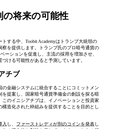
制の将来の可能性
する中、Toobit Academyはトランプ大統領の
洞察を提供します。トランプ氏のプロ暗号通貨の
イノベーションを促進し、主流の採用を増加させ、
置づける可能性があると予測しています。
アチブ
国の金融システムに統合することにコミットメン
制を提案し、国家暗号通貨準備金の創設を探る暗
。このイニシアチブは、イノベーションと投資家
の構造化された枠組みを提供することを目的とし
導入
し、
ファーストレディが別のコインを発表
し