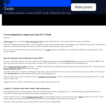
Buka posisi
Toobit
Trading kripto yang lebih baik dimulai di sini
Cara berdagang futures dengan aman tanpa KYC di Toobit
2025-12-23
Trading futures
tanpa menyelesaikan
know-your-customer (KYC)
terdengar seperti kebebasan. Namun privasi tidak sama dengan perlindungan.
Aturan KYC sekarang memerlukan dokumen identitas, pemindaian wajah, dan data pribadi sebelum satu perdagangan dapat dilakukan. Bagi mereka yang menghargai
kerahasiaan, ini bertentangan dengan ide awal pasar terbuka: kemampuan untuk bertransaksi tanpa meminta izin.
Mari kita bahas apa arti sebenarnya dari trading futures tanpa KYC di
Toobit
, bagaimana mengaksesnya, dan bagaimana mendekatinya tanpa mengubah leverage
menjadi kewajiban.
Apa arti sebenarnya dari trading futures tanpa KYC?
Di Toobit, "tanpa KYC" beroperasi di bawah verifikasi Level 0 sehingga pengguna dapat berdagang
Spot dan Futures
tanpa menyelesaikan identifikasi
KYC
. Tidak
seperti banyak bursa besar di mana akun yang tidak terverifikasi secara efektif terkunci, Level 0 memungkinkan akses perdagangan dasar.
Menurut
FAQ tentang KYC di Toobit
, dinyatakan: "... Pengguna Toobit bebas untuk langsung berdagang Spot dan Futures tanpa identifikasi KYC." Silakan merujuk ke
Manfaat Verifikasi di Toobit
untuk informasi lebih lanjut.
Tanpa KYC tidak menjamin anonimitas. Perdagangan masih dicatat, posisi masih dilikuidasi secara otomatis, dan transfer blockchain tetap publik. Ini hanya berarti
Anda
tidak diharuskan
menyerahkan dokumen pribadi untuk mulai berdagang futures.
Namun, beberapa layanan masih memerlukan verifikasi.
Membeli kripto dengan kartu
, misalnya, melibatkan penyedia pihak ketiga dan pemeriksaan KYC. Trading
futures itu sendiri tidak.
Anggaplah tanpa KYC sebagai proses onboarding yang lebih ringan, bukan jubah tak terlihat.
Langkah 1: Amankan akun Anda sebelum Anda mendanainya
Untuk berdagang tanpa KYC, eksekusi penting. Kebanyakan kesalahan terjadi sebelum perdagangan pertama. Tanpa perlindungan yang diberikan kepada akun
terverifikasi, keamanan operasional menjadi satu-satunya jaring pengaman Anda.
Sebelum menyetor apa pun, aktifkan
otentikasi dua faktor (2FA)
, atur perlindungan penarikan, dan kunci keamanan login.
Phishing
adalah ancaman default, bukan
kejadian langka. Jika Anda melewatkan keamanan dan terburu-buru untuk berdagang, Anda bertaruh melawan statistik.
Tidak ada strategi yang berhasil jika akun tidak bertahan cukup lama untuk menggunakannya.