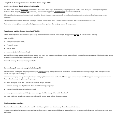
Langkah 2: Mendapatkan dana ke akun Anda tanpa KYC
Metodenya sederhana:
deposit kripto terlebih dahulu
.
Jika Anda sudah memiliki
stablecoin
seperti USDC atau USDT, Anda dapat mentransfernya langsung ke akun Toobit Anda. Atau jika Anda ingin mengonversi
stablecoin Anda menjadi
Bitcoin (BTC)
misalnya, Anda dapat menggunakan
Toobit Convert
untuk menukar ke BTC.
Selalu pastikan jaringan cocok dengan tepat. Mengirim dana di jaringan yang salah masih merupakan salah satu cara tercepat untuk kehilangan uang secara
permanen.
Setelah dikreditkan, transfer dana dari Akun Spot Anda ke Akun Futures Anda. Transfer internal ini instan dan tidak memerlukan verifikasi.
Pendekatan ini menghindari jalur pihak ketiga, meminimalkan gesekan, dan menjaga kontrol di tangan Anda.
Bagaimana trading futures bekerja di Toobit
Futures memungkinkan Anda membuka posisi yang lebih besar dari saldo akun Anda dengan menggunakan
margin.
Di sinilah disiplin penting.
Anda memilih:
Arah posisi (long atau short)
Tingkat leverage
Ukuran posisi
Jenis margin (terisolasi atau silang)
Setelah dibuka, posisi Anda ditandai ke pasar secara real time. Jika kerugian mendorong margin Anda di bawah ambang batas pemeliharaan, likuidasi dimulai secara
otomatis. Sistem melindungi dirinya sendiri terlebih dahulu.
Tidak ada banding. Tidak ada kesempatan kedua.
Berapa banyak leverage yang terlalu banyak?
Setelah didanai, trader yang disiplin pindah ke pasar
perpetuals
yang dimarginkan USDT. Sementara Toobit menawarkan leverage hingga 200x, menggunakannya
adalah cara cepat untuk terhapus.
Inilah kebenaran yang tenang: kebanyakan trader tidak gagal karena mereka salah arah. Mereka gagal karena mereka
terlalu terpapar
. Leverage rendah memberi
Anda waktu. Leverage tinggi menghilangkannya.
Jika Anda berdagang tanpa KYC, perlakukan leverage dengan hati-hati:
Gunakan leverage satu digit kecuali Anda memiliki strategi yang teruji
Ketahui harga likuidasi Anda sebelum masuk
Jangan pernah mengukur posisi begitu besar sehingga likuidasi "cukup dekat untuk diabaikan"
Jika Anda tidak suka menghitung risiko, futures bukanlah tempat untuk belajar dengan perasaan.
Selalu tetapkan stop-loss
Stop-loss bukanlah tanda kelemahan. Ini adalah instruksi yang ditulis saat Anda tenang, diterapkan saat Anda tidak.
Tetapkan stop Anda sebelum atau segera setelah membuka posisi. Jangan memindahkannya "hanya sekali ini." Kebiasaan itu berkembang lebih cepat daripada biaya
pendanaan.