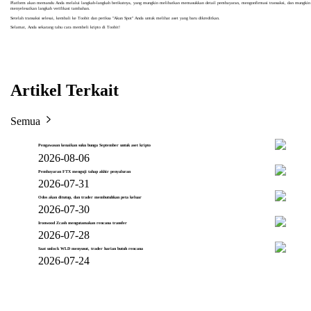
Platform akan memandu Anda melalui langkah-langkah berikutnya, yang mungkin melibatkan memasukkan detail pembayaran, mengonfirmasi transaksi, dan mungkin
menyelesaikan langkah verifikasi tambahan.
Setelah transaksi selesai, kembali ke Toobit dan periksa "Akun Spot" Anda untuk melihat aset yang baru dikreditkan.
Selamat, Anda sekarang tahu cara membeli kripto di Toobit!
Artikel Terkait
Semua
Pengawasan kenaikan suku bunga September untuk aset kripto
2026-08-06
Pembayaran FTX menguji tahap akhir penyaluran
2026-07-31
Odos akan ditutup, dan trader membutuhkan peta keluar
2026-07-30
Ironwood Zcash mengutamakan rencana transfer
2026-07-28
Saat unlock WLD menyusut, trader harian butuh rencana
2026-07-24