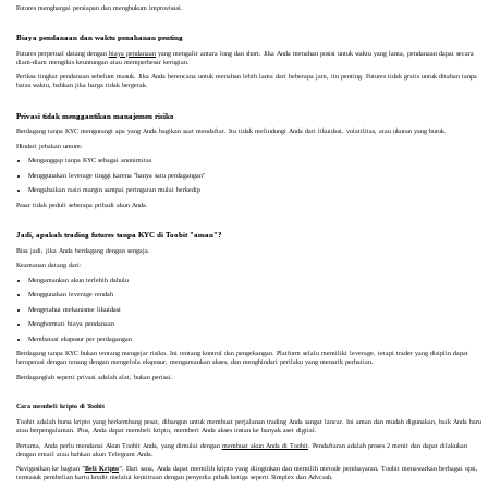
Futures menghargai persiapan dan menghukum improvisasi.
Biaya pendanaan dan waktu penahanan penting
Futures perpetual datang dengan
biaya pendanaan
yang mengalir antara long dan short. Jika Anda menahan posisi untuk waktu yang lama, pendanaan dapat secara
diam-diam mengikis keuntungan atau memperbesar kerugian.
Periksa tingkat pendanaan sebelum masuk. Jika Anda berencana untuk menahan lebih lama dari beberapa jam, itu penting. Futures tidak gratis untuk ditahan tanpa
batas waktu, bahkan jika harga tidak bergerak.
Privasi tidak menggantikan manajemen risiko
Berdagang tanpa KYC mengurangi apa yang Anda bagikan saat mendaftar. Itu tidak melindungi Anda dari likuidasi, volatilitas, atau ukuran yang buruk.
Hindari jebakan umum:
Menganggap tanpa KYC sebagai anonimitas
Menggunakan leverage tinggi karena "hanya satu perdagangan"
Mengabaikan rasio margin sampai peringatan mulai berkedip
Pasar tidak peduli seberapa pribadi akun Anda.
Jadi, apakah trading futures tanpa KYC di Toobit "aman"?
Bisa jadi, jika Anda berdagang dengan sengaja.
Keamanan datang dari:
Mengamankan akun terlebih dahulu
Menggunakan leverage rendah
Mengetahui mekanisme likuidasi
Menghormati biaya pendanaan
Membatasi eksposur per perdagangan
Berdagang tanpa KYC bukan tentang mengejar risiko. Ini tentang kontrol dan pengekangan. Platform selalu memiliki leverage, tetapi trader yang disiplin dapat
beroperasi dengan tenang dengan mengelola eksposur, mengamankan akses, dan menghindari perilaku yang menarik perhatian.
Berdaganglah seperti privasi adalah alat, bukan perisai.
Cara membeli kripto di Toobit
Toobit adalah bursa kripto yang berkembang pesat, dibangun untuk membuat perjalanan trading Anda sangat lancar. Ini aman dan mudah digunakan, baik Anda baru
atau berpengalaman. Plus, Anda dapat membeli kripto, memberi Anda akses instan ke banyak aset digital.
Pertama, Anda perlu mendanai Akun Toobit Anda, yang dimulai dengan
membuat akun Anda di Toobit
. Pendaftaran adalah proses 2 menit dan dapat dilakukan
dengan email atau bahkan akun Telegram Anda.
Navigasikan ke bagian
"
Beli Kripto
"
. Dari sana, Anda dapat memilih kripto yang diinginkan dan memilih metode pembayaran. Toobit menawarkan berbagai opsi,
termasuk pembelian kartu kredit melalui kemitraan dengan penyedia pihak ketiga seperti Simplex dan Advcash.