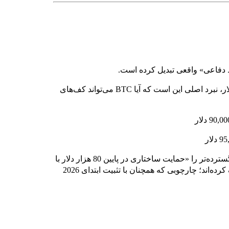
پس از ثبت سقف روزانه 94,789.07 دلار و کف 92,155.01 دلار، نبرد اصلی این است که آیا BTC می‌تواند کف‌های
در مقیاس بزرگ‌تر، از اواسط دسامبر تحلیل‌گران محدوده گسترده‌تر را «حمایت ساختاری در پایین 80 هزار دلار با
فشار عرضه در محدوده پایین تا میانه 90 هزار دلار» توصیف کرده‌اند؛ چارچوبی که همچنان با تثبیت ابتدای 2026