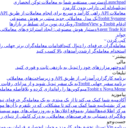
Launchpad
دسترسی مستقیم شما به معاملات توکن انحصاری
تبدیل
مبادله آنی دارایی بدون کارمزد
معاملات API
راهی کارآمد و سریع برای انجام معاملات از طریق API فراهم می‌کند.
Toobit Synapse
یک مدل معاملاتی جدید مبتنی بر هوش مصنوعی
ادغام Toobit و TradingView
رویکردی نوین برای تسلط بر بازارها
Agent Trade Kit
دستیار هوش مصنوعی: ایجاد استراتژی‌های معاملاتی 
جوایز
کپی‌ کردن
معامله‌گران حرفه‌ای را دنبال کنید
اقدامات معامله‌گران برتر جهانی را 
استخدام معامله‌گر ارشد
درآمد‌های بالا کسب کنید
بیشتر
مالی
اندوخته
رمزارزهای خود را تبدیل به بازدهی ثابت و فوری کنید.
تبلیغات
برنامه کارگزار
درآمدزایی از طریق API و زیرساخت‌های معاملاتی
برنامه سفیر جهانی Toobit
به یک سفیر تبدیل شوید و از مزایای رقابت م
Toobit x Nova.Meme
میم‌کوین‌ها را راه‌اندازی کرده و بلافاصله معامله
بیاموزید
آکادمی
به شما کمک می‌کند تا از یک مبتدی به یک معامله‌گر حرفه‌ای تبد
مرکز پشتیبانی
به شما کمک می‌کند تا مشکلاتی که در پلتفرم با آن‌ها مو
مرکز اطلاعیه‌ها
انتشار به‌موقع اعلان‌ها و به‌روزرسانی‌های مهم سیست
وبلاگ
برای دستیابی به فرصت‌های معاملاتی، به درک کاملی از دنیای رم
جست‌وجو
برنامه Vip توبیت
از تخفیف‌های کارمزد و جوایز انحصاری فراوان بهره‌من