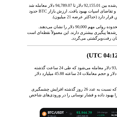
در 24 ساعت گذشته، بیت‌کوین در بازه‌ای گسترده اما کنترل‌شده بین 92,155.01 دلار تا 94,789.07 دلار معامله شد
و 1.22% رشد داشت؛ در حالی که اشتهای ریسک تقویت شد و تقاضای اسپات بهبود یافت. ارزش بازار BTC حدود
همچنان تثبیت در نزدیکی محدوده روانی مهم 90,000 دلار را نشان می‌دهند.
شدها پیگیری بیشتری دارند. این معمولاً نقطه‌ای است
سان رفت‌وبرگشتی می‌گردد.
BTC، بیت‌کوین با قیمت 93,944.79 دلار معامله می‌شود که طی 24 ساعت گذشته
1.22% رشد داشته است. ارزش بازار آن حدود 1.87 تریلیون دلار و حجم معاملات 24 ساعته 45.88 میلیارد دلار
اکنون عدد 44 (ترس) را نشان می‌دهد که نسبت به عدد 26 روز گذشته افزایش چشمگیری
 ابتدای سال 2026 شتاب حرکت را بهبود داده و فشار نوسانی را در ورودی‌های شاخص