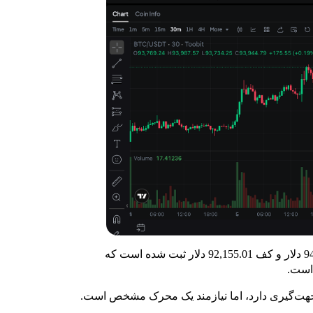
دامنه روزانه گسترده‌تر شده و سقف روزانه نزدیک 94,789.07 دلار و کف 92,155.01 دلار ثبت شده است که
 است.