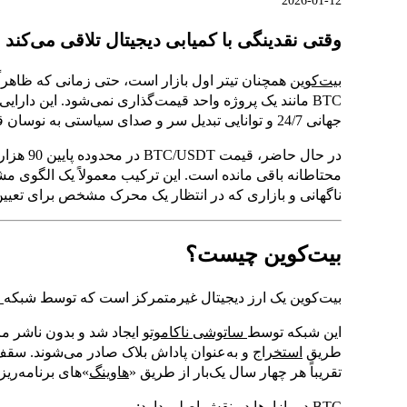
2026-01-12
وقتی نقدینگی با کمیابی دیجیتال تلاقی می‌کند
بیت‌کوین
همچنان تیتر اول بازار است، حتی زمانی که ظاهراً
BTC مانند یک پروژه واحد قیمت‌گذاری نمی‌شود. این دارا
جهانی 24/7 و توانایی تبدیل سر و صدای سیاستی به نوسان قیمتی معامله می‌شود.
در حال حاضر، قیمت BTC/USDT در محدوده پایین 90 هزار دلار در حال تثبیت است و
محتاطانه باقی مانده است. این ترکیب معمولاً یک الگوی مش
ناگهانی و بازاری که در انتظار یک محرک مشخص برای تع
بیت‌کوین چیست؟
بیت‌کوین یک ارز دیجیتال غیرمتمرکز است که توسط شبکه
ا
این شبکه توسط
ساتوشی ناکاموتو
ایجاد شد و بدون ناشر م
طریق
استخراج
تقریباً هر چهار سال یک‌بار از طریق «
هاوینگ
»های برنامه‌ریز
BTC در بازارها دو نقش اصلی دارد: