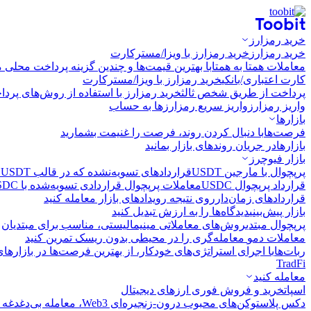
خرید رمزارز
خرید رمزارز
خرید رمزارز با ویزا/مسترکارت
معاملات همتا به همتا
با بهترین قیمت‌ها و چندین گزینه پرداخت محلی م
کارت اعتباری/بانکی
خرید رمزارز با ویزا/مسترکارت
پرداخت از طریق شخص ثالث
خرید رمزارز با استفاده از روش‌های پرد
واریز رمزارز
واریز سریع رمزارزها به حساب
بازارها
فرصت‌ها
با دنبال کردن روند، فرصت را غنیمت بشمارید
بازارها
در جریان روندهای بازار بمانید
بازار فیوچرز
پرپچوال با مارجین USDT
قراردادهای تسویه‌نشده که در قالب USDT تسویه می‌شوند
قرارداد پرپچوال USDC
معاملات پرپچوال قراردادی تسویه‌شده با USDC
قراردادهای زمان‌دار
روی نتیجه رویدادهای بازار معامله کنید
بازار پیش‌بینی
دیدگاه‌ها را به ارزش تبدیل کنید
پرپچوال مبتدی
روش‌های معاملاتی مینیمالیستی، مناسب برای مبتدیان
معاملات دمو
معامله‌گری را در محیطی بدون ریسک تمرین کنید
ربات‌ها
با اجرای استراتژی‌های خودکار، از بهترین فرصت‌ها در بازارها
TradFi
معامله کنید
اسپات
خرید و فروش فوری ارزهای دیجیتال
دکس پلاس
توکن‌های محبوب درون-زنجیره‌ای Web3، معامله بی‌دغدغه و سریع