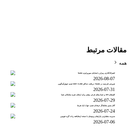
مقالات مرتبط
همه
اشتراک‌گذاری رمزارز با هدایای سورپرایزی Toobit
2026-08-07
شروعی قدرتمند در Toobit؛ دریافت حداکثر 15,000 USDT هدیه خوش‌آمدگویی
2026-07-31
کلیدهای API و حساب‌های فرعی بیشتر برای ارتقای تجربه معاملاتی شما
2026-07-29
آغاز مسیر معامله‌گر حرفه‌ای شدن، تنها با یک شرط
2026-07-24
مدیریت مطمئن‌تر بازارهای پرنوسان با نسخه ارتقایافته ربات گرید فیوچرز
2026-07-06