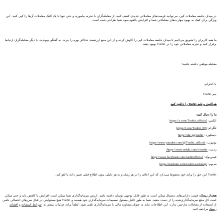
در میدان جامعه معاملات کپی، می‌توانید فرصت‌های معاملاتی جدیدی کشف کنید، از معامله‌گران با تجربه بیاموزید و حتی تنها با یک کلیک معاملات آن‌ها را کپی کنید. این
ویژگی برای کمک به بهبود مهارت‌های معاملاتی شما و افزایش بالقوه سود شما طراحی شده است.
ما همه کاربران را تشویق می‌کنیم تا میدان جامعه معاملات کپی را کاوش کرده و از این منبع ارزشمند حداکثر بهره را ببرند. به گفتگو بپیوندید، با دیگر معامله‌گران ارتباط
برقرار کنید و تجربه معاملاتی خود را در Toobit بهبود دهید.
معامله موفقی داشته باشید!
با احترام،
تیم Toobit
هم‌اکنون برنامه Toobit را دانلود کنید
ما را دنبال کنید:
ایکس:
https://x.com/Toobit_official
تلگرام:
https://t.me/Toobit_EN
دیسکورد:
https://dsc.gg/toobit
یوتیوب:
https://www.youtube.com/@Toobit_official
ردیت:
https://www.reddit.com/r/toobit/
فیس‌بوک:
https://www.facebook.com/toobitofficial
مدیوم:
https://medium.com/toobit-exchange
Toobit این حق را برای خود محفوظ می‌دارد که این اعلان را در هر زمان و به هر دلیلی بدون اطلاع قبلی تغییر داده یا لغو کند.
هشدار ریسک:
قیمت دارایی‌های دیجیتال ممکن است به طور قابل توجهی نوسان داشته باشد. ارزش سرمایه‌گذاری شما ممکن است افزایش یا کاهش یابد و حتی ممکن
است کل مبلغ سرمایه‌گذاری‌شده را از دست بدهید. شما به طور کامل مسئول تصمیمات سرمایه‌گذاری خود هستید و Toobit هیچ مسئولیتی در قبال ضررهای احتمالی ناشی
از استفاده از معاملات مارجین ندارد. این اطلاعات نباید به عنوان مشاوره مالی یا سرمایه‌گذاری تلقی شود. لطفاً برای جزئیات بیشتر به
شرایط استفاده
و
افشای
ریسک
مراجعه کنید.