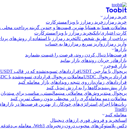
خرید رمزارز
خرید رمزارز
خرید رمزارز با ویزا/مسترکارت
معاملات همتا به همتا
با بهترین قیمت‌ها و چندین گزینه پرداخت محلی م
کارت اعتباری/بانکی
خرید رمزارز با ویزا/مسترکارت
پرداخت از طریق شخص ثالث
خرید رمزارز با استفاده از روش‌های پرد
واریز رمزارز
واریز سریع رمزارزها به حساب
بازارها
فرصت‌ها
با دنبال کردن روند، فرصت را غنیمت بشمارید
بازارها
در جریان روندهای بازار بمانید
بازار فیوچرز
پرپچوال با مارجین USDT
قراردادهای تسویه‌نشده که در قالب USDT تسویه می‌شوند
قرارداد پرپچوال USDC
معاملات پرپچوال قراردادی تسویه‌شده با USDC
قراردادهای زمان‌دار
روی نتیجه رویدادهای بازار معامله کنید
بازار پیش‌بینی
دیدگاه‌ها را به ارزش تبدیل کنید
پرپچوال مبتدی
روش‌های معاملاتی مینیمالیستی، مناسب برای مبتدیان
معاملات دمو
معامله‌گری را در محیطی بدون ریسک تمرین کنید
ربات‌ها
با اجرای استراتژی‌های خودکار، از بهترین فرصت‌ها در بازارها
TradFi
معامله کنید
اسپات
خرید و فروش فوری ارزهای دیجیتال
دکس پلاس
توکن‌های محبوب درون-زنجیره‌ای Web3، معامله بی‌دغدغه و سریع