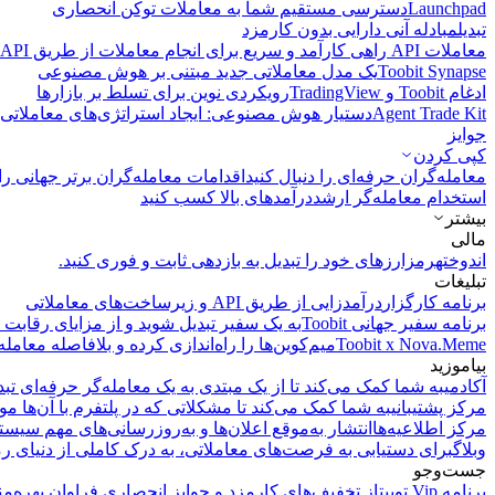
Launchpad
دسترسی مستقیم شما به معاملات توکن انحصاری
تبدیل
مبادله آنی دارایی بدون کارمزد
معاملات API
راهی کارآمد و سریع برای انجام معاملات از طریق API فراهم می‌کند.
Toobit Synapse
یک مدل معاملاتی جدید مبتنی بر هوش مصنوعی
ادغام Toobit و TradingView
رویکردی نوین برای تسلط بر بازارها
Agent Trade Kit
دستیار هوش مصنوعی: ایجاد استراتژی‌های معاملاتی 
جوایز
کپی‌ کردن
معامله‌گران حرفه‌ای را دنبال کنید
اقدامات معامله‌گران برتر جهانی را 
استخدام معامله‌گر ارشد
درآمد‌های بالا کسب کنید
بیشتر
مالی
اندوخته
رمزارزهای خود را تبدیل به بازدهی ثابت و فوری کنید.
تبلیغات
برنامه کارگزار
درآمدزایی از طریق API و زیرساخت‌های معاملاتی
برنامه سفیر جهانی Toobit
به یک سفیر تبدیل شوید و از مزایای رقابت م
Toobit x Nova.Meme
میم‌کوین‌ها را راه‌اندازی کرده و بلافاصله معامله
بیاموزید
آکادمی
به شما کمک می‌کند تا از یک مبتدی به یک معامله‌گر حرفه‌ای تبد
مرکز پشتیبانی
به شما کمک می‌کند تا مشکلاتی که در پلتفرم با آن‌ها مو
مرکز اطلاعیه‌ها
انتشار به‌موقع اعلان‌ها و به‌روزرسانی‌های مهم سیست
وبلاگ
برای دستیابی به فرصت‌های معاملاتی، به درک کاملی از دنیای رم
جست‌وجو
برنامه Vip توبیت
از تخفیف‌های کارمزد و جوایز انحصاری فراوان بهره‌من