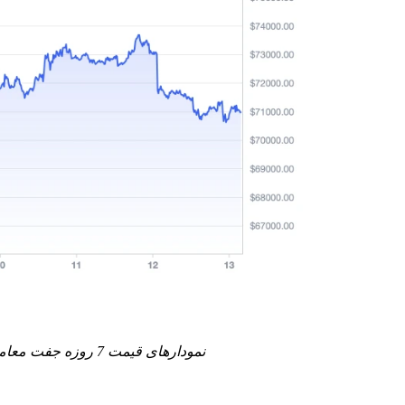
نمودارهای قیمت 7 روزه جفت معاملاتی BTC-USDT. منبع: Toobit