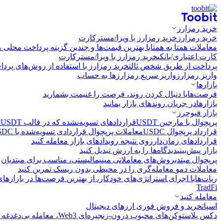
خرید رمزارز
خرید رمزارز
خرید رمزارز با ویزا/مسترکارت
معاملات همتا به همتا
با بهترین قیمت‌ها و چندین گزینه پرداخت محلی م
کارت اعتباری/بانکی
خرید رمزارز با ویزا/مسترکارت
پرداخت از طریق شخص ثالث
خرید رمزارز با استفاده از روش‌های پرد
واریز رمزارز
واریز سریع رمزارزها به حساب
بازارها
فرصت‌ها
با دنبال کردن روند، فرصت را غنیمت بشمارید
بازارها
در جریان روندهای بازار بمانید
بازار فیوچرز
پرپچوال با مارجین USDT
قراردادهای تسویه‌نشده که در قالب USDT تسویه می‌شوند
قرارداد پرپچوال USDC
معاملات پرپچوال قراردادی تسویه‌شده با USDC
قراردادهای زمان‌دار
روی نتیجه رویدادهای بازار معامله کنید
بازار پیش‌بینی
دیدگاه‌ها را به ارزش تبدیل کنید
پرپچوال مبتدی
روش‌های معاملاتی مینیمالیستی، مناسب برای مبتدیان
معاملات دمو
معامله‌گری را در محیطی بدون ریسک تمرین کنید
ربات‌ها
با اجرای استراتژی‌های خودکار، از بهترین فرصت‌ها در بازارها
TradFi
معامله کنید
اسپات
خرید و فروش فوری ارزهای دیجیتال
دکس پلاس
توکن‌های محبوب درون-زنجیره‌ای Web3، معامله بی‌دغدغه و سریع