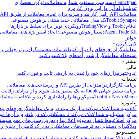
Launchpad
دسترسی مستقیم شما به معاملات توکن انحصاری
تبدیل
مبادله آنی دارایی بدون کارمزد
معاملات API
راهی کارآمد و سریع برای انجام معاملات از طریق API فراهم می‌کند.
Toobit Synapse
یک مدل معاملاتی جدید مبتنی بر هوش مصنوعی
ادغام Toobit و TradingView
رویکردی نوین برای تسلط بر بازارها
Agent Trade Kit
دستیار هوش مصنوعی: ایجاد استراتژی‌های معاملاتی 
جوایز
کپی‌ کردن
معامله‌گران حرفه‌ای را دنبال کنید
اقدامات معامله‌گران برتر جهانی را 
استخدام معامله‌گر ارشد
درآمد‌های بالا کسب کنید
بیشتر
مالی
اندوخته
رمزارزهای خود را تبدیل به بازدهی ثابت و فوری کنید.
تبلیغات
برنامه کارگزار
درآمدزایی از طریق API و زیرساخت‌های معاملاتی
برنامه سفیر جهانی Toobit
به یک سفیر تبدیل شوید و از مزایای رقابت م
Toobit x Nova.Meme
میم‌کوین‌ها را راه‌اندازی کرده و بلافاصله معامله
بیاموزید
آکادمی
به شما کمک می‌کند تا از یک مبتدی به یک معامله‌گر حرفه‌ای تبد
مرکز پشتیبانی
به شما کمک می‌کند تا مشکلاتی که در پلتفرم با آن‌ها مو
مرکز اطلاعیه‌ها
انتشار به‌موقع اعلان‌ها و به‌روزرسانی‌های مهم سیست
وبلاگ
برای دستیابی به فرصت‌های معاملاتی، به درک کاملی از دنیای رم
جست‌وجو
برنامه Vip توبیت
از تخفیف‌های کارمزد و جوایز انحصاری فراوان بهره‌من