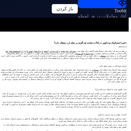
باز کردن
Toobit
آغاز معاملات در هر لحظه
ذخیره استراتژیک بیت‌کوین در ایالات متحده چه تأثیری بر دنیای ارز دیجیتال دارد؟
2025-03-14
به نظر می‌رسد که دنیای مالی دیجیتال هفته گذشته دچار شوک شد،
زمانی که رئیس‌جمهور ترامپ خبری را منتشر کرد که ممکن است تاریخ را برای همیشه تغییر دهد
.
ایالات متحده در اقدامی بی‌سابقه، تصمیم به
ذخیره استراتژیک بیت‌کوین
کرده است، حرکتی که می‌تواند سیستم مالی جهانی را دگرگون کند. این اتفاق واکنش‌های
گسترده‌ای را در صنعت
ارز دیجیتال
به دنبال داشته و باعث امیدواری و همچنین نگرانی‌هایی در مورد تأثیرات بلندمدت آن شده است. امروز در آکادمی توبیت، قصد داریم
این اقدام تاریخی را بررسی کنیم و ببینیم که چگونه این رویداد، آینده ارزهای دیجیتال را برای همیشه تحت تأثیر قرار خواهد داد.
حرکتی شجاعانه در مسیر تحول مالی
تصمیم دولت آمریکا برای اضافه کردن
بیت‌کوین
به ذخایر استراتژیک خود، نشان‌دهنده تغییر بزرگی در سیاست‌های پولی این کشور است. در حالی که تاکنون طلا و ارزهای
خارجی نقش اصلی را در ذخایر مالی آمریکا داشتند، اکنون این کشور به ارزش و اعتبار دارایی‌های دیجیتال اذعان کرده است. ما در توبیت معتقدیم که این اقدام می‌تواند
پذیرش بیت‌کوین را در سطح مؤسسات مالی گسترش دهد و مسیر جدیدی را برای دیگر کشورها باز کند. علاوه بر این، چنین اقدامی می‌تواند به عنوان یک ابزار محافظتی
در برابر تورم عمل کند، زیرا عرضه محدود و ماهیت غیرمتمرکز بیت‌کوین آن را به گزینه‌ای جذاب برای جایگزینی ارزهای سنتی تبدیل کرده است. ما در توبیت بر این
باوریم که اگر این ذخیره‌سازی به شکل درستی مدیریت شود، می‌تواند اقتصاد آمریکا را تقویت کرده و با ادغام دارایی‌های دیجیتال در سیستم مالی موجود، برتری دلار را
در بازار جهانی تثبیت کند.
ثبات بالقوه بازار یا احتمال دست‌کاری آن؟
اگرچه کارشناسان ما معتقدند که این اقدام باعث افزایش مشروعیت بیت‌کوین خواهد شد، اما برخی منتقدان نگران تأثیرات منفی آن بر بازار هستند. در صورتی که دولت
آمریکا بخش زیادی از بیت‌کوین را در اختیار بگیرد، می‌تواند تأثیر زیادی بر قیمت‌ها بگذارد، که این موضوع ممکن است باعث تمرکز قدرت در یک سیستم غیرمتمرکز شود.
خرید یا فروش گسترده بیت‌کوین توسط دولت می‌تواند باعث نوسانات شدید شود و به جای ایجاد ثبات، بازار را دچار بی‌ثباتی کند.
از طرفی، این سؤال مطرح است که دولت چگونه این ذخایر را مدیریت خواهد کرد. آیا هدف آن‌ها کنترل نوسانات شدید بازار خواهد بود، یا این دارایی‌ها به ابزاری برای
بازی‌های ژئوپلیتیکی تبدیل می‌شوند؟ نگرانی‌هایی درباره‌ی تسلط بیش‌ازحد دولت و محدودیت‌های نظارتی وجود دارد که می‌تواند ماهیت غیرمتمرکز بیت‌کوین را تهدید کند.
بااین‌وجود، ما در توبیت ترجیح می‌دهیم مثبت‌اندیش باشیم و به آینده‌ای روشن‌تر امیدوار بمانیم.
تأثیرات جهانی و روند پذیرش بیت‌کوین
ذخیره بیت‌کوین توسط ایالات متحده می‌تواند محرکی برای پذیرش بیشتر دارایی‌های دیجیتال در سطح بین‌المللی باشد. کشورهایی که هنوز در پذیرش ارزهای دیجیتال مردد
هستند، ممکن است برای حفظ جایگاه خود در رقابت مالی، به ایجاد ذخایر مشابه روی آورند.
ما در توبیت بر این باوریم که این امرمی‌تواند منجر به موج جدیدی از جمع‌آوری بیت‌کوین توسط بانک‌های مرکزی شود و وابستگی به سیستم‌های سنتی ارزهای فیات را
کاهش دهد و نظم مالی جهانی را بازسازی کند.