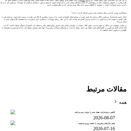
با این حال این استراتژی بدون ریسک نیست. اگر
ارزش بیت‌کوین
دچار کاهش قابل توجهی شود، ذخیره ایالات متحده ممکن است ضررهای زیادی را متحمل شود که
نگرانی‌هایی در خصوص مسئولیت مالی و ریسک‌هایی که مالیات‌دهندگان ممکن است با آن مواجه شوند به وجود می‌آورد. منتقدان می‌گویند که نوسانات بیت‌کوین آن را به یک
دارایی ذخیره غیرقابل اعتماد در مقایسه با کالاهای سنتی مانند طلا تبدیل می‌کند، اما ما نظر متفاوتی داریم.
نتیجه‌گیری نهایی: آیا این ریسک محاسبه‌ شده ارزش امتحان کردن را دارد؟
ایجاد ذخیره استراتژیک بیت‌کوین ایالات متحده یک تغییر عمده در سیاست‌های اقتصادی است. ما در توبیت معتقدیم که اگر این طرح به درستی اجرا شود، می‌تواند قدرت
مالی کشور را تقویت کند و بیت‌کوین را به سمت پذیرش گسترده‌تر هدایت کند. با این حال، ریسک نوسانات، دستکاری بازار و مقررات زیاد همچنان نگرانی‌های جدی به
شمار می‌روند.
در نهایت، موفقیت این ابتکار به نحوه مدیریت دقیق ایالات متحده در برقراری تعادل میان پذیرش نوآوری‌های مالی و حفظ ثبات اقتصادی بستگی خواهد داشت. آیا این
آغاز ادغام کامل بیت‌کوین در اقتصادهای ملی خواهد بود یا یک ریسک نادرست با پیامدهای غیرقابل پیش‌بینی؟ تنها زمان مشخص خواهد کرد، اما ما امیدواریم و همچنان به
نگهداری بیت‌کوین ادامه خواهیم داد.
مقالات مرتبط
همه
کالشی و پلی‌مارکت نقشهٔ حجم را دوباره رسم می‌کنند
2026-08-07
وقتی بازارهای پیش‌بینی با حاشیه روبرو می‌شوند
2026-07-16