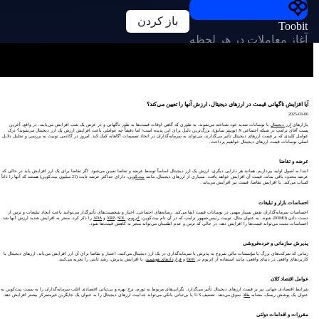
باز کردن
Toobit
آغاز معاملات در هر لحظه
آیا افزایش ناگهانی قیمت در ارزهای دیجیتال، ارزش آنها را تعیین می‌کند؟
2025-03-06
بازارهای
ارز دیجیتال
با نوسانات شدید خود شناخته می‌شوند، به طوری که گاهی اوقات قیمت‌ها به طور ناگهانی و در عرض یک شب افزایش می‌یابند. در واقع، آخرین
پست آقای ترامپ در شبکه اجتماعی X (توییتر سابق)، بزرگ‌ترین دلیل برای این پدیده است! اما دقیقاً چه عواملی باعث افزایش ارزش یک ارز دیجیتال می‌شوند؟ درک
عوامل کلیدی که بر قیمت ارزهای دیجیتال تأثیر می‌گذارند، می‌تواند به سرمایه‌گذاران در اتخاذ تصمیمات آگاهانه کمک کند. امروز در آکادمی توبیت به بررسی و تحلیل دلایل
اصلی نوسانات قیمت ارزهای دیجیتال خواهیم پرداخت.
عرضه و تقاضا
ابتدا به اصول اولیه بپردازیم. همانند هر دارایی دیگری، ارزش یک ارز دیجیتال اساساً توسط عرضه و تقاضا تعیین می‌شود. اگر تقاضا برای یک ارز افزایش یابد در حالی که
عرضه محدود باقی بماند، قیمت آن افزایش خواهد یافت. بسیاری از ارزهای دیجیتال، مانند
بیت‌کوین
، دارای حداکثر عرضه ثابت (21 میلیون بیت‌کوین) هستند که آنها را ذاتاً
کمیاب می‌کند. با افزایش تقاضا، قیمت نیز افزایش می‌یابد.
احساسات بازار و تبلیغات
احساسات سرمایه‌گذاران نقش بسیار مهمی در نوسانات قیمت ایفا می‌کند. رسانه‌های اجتماعی، اخبار و شخصیت‌های تأثیرگذار می‌توانند باعث ایجاد تبلیغات و ترس از
دست دادن (FOMO) شوند. به عنوان مثال، توییت رئیس‌جمهور ترامپ که در آن نام بیت‌کوین،
اتریوم
،
SOL
،
XRP
و
ADA
را ذکر کرد، منجر به افزایش شدید ارزش آنها شد.
احساسات مثبت می‌تواند قیمت‌ها را افزایش دهد، در حالی که ترس و عدم اطمینان می‌تواند منجر به کاهش قیمت‌ها شود.
پذیرش سازمانی و خرده‌فروشی
زمانی که شرکت‌های بزرگ یا مؤسسات مالی شروع به پذیرش یا سرمایه‌گذاری در یک ارز دیجیتال می‌کنند، اعتبار و تقاضا برای آن ارز افزایش می‌یابد. ارزهای دیجیتال با
کاربردهای واقعی در دنیای واقعی، مانند استفاده از اتریوم در
DeFi
و
قراردادهای هوشمند
، با افزایش پذیرش، رشد ثابتی را تجربه می‌کنند.
عوامل اقتصاد کلان
شرایط اقتصادی جهانی نیز بر قیمت ارزهای دیجیتال تأثیر می‌گذارد. نگرانی‌های مربوط به تورم، نرخ بهره و بی‌ثباتی اقتصادی اغلب سرمایه‌گذاران را به سمت بیت‌کوین به
عنوان یک پوشش ریسک، مشابه
طلا
، سوق می‌دهد. تضعیف U.S یا بی‌ثباتی بانکی می‌تواند جذابیت ارزهای دیجیتال را به عنوان یک جایگزین غیرمتمرکز بیشتر افزایش دهد.
مقررات و اقدامات دولتی