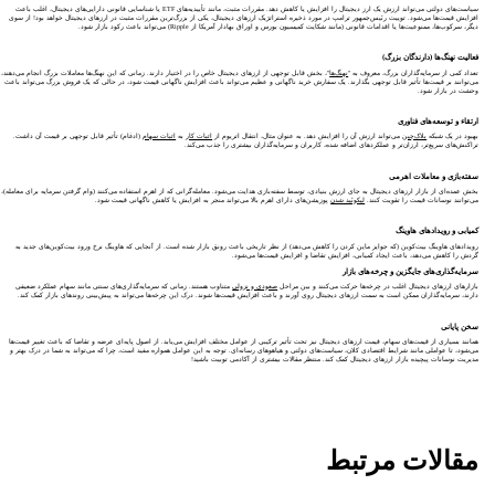
سیاست‌های دولتی می‌تواند ارزش یک ارز دیجیتال را افزایش یا کاهش دهد. مقررات مثبت، مانند تأییدیه‌های ETF یا شناسایی قانونی دارایی‌های دیجیتال، اغلب باعث
افزایش قیمت‌ها می‌شود. توییت رئیس‌جمهور ترامپ در مورد ذخیره استراتژیک ارزهای دیجیتال، یکی از بزرگ‌ترین مقررات مثبت در ارزهای دیجیتال خواهد بود! از سوی
دیگر، سرکوب‌ها، ممنوعیت‌ها یا اقدامات قانونی (مانند شکایت کمیسیون بورس و اوراق بهادار آمریکا از Ripple) می‌تواند باعث رکود بازار شود.
فعالیت نهنگ‌ها (دارندگان بزرگ)
تعداد کمی از سرمایه‌گذاران بزرگ، معروف به "
نهنگ‌ها
"، بخش قابل توجهی از ارزهای دیجیتال خاص را در اختیار دارند. زمانی که این نهنگ‌ها معاملات بزرگ انجام می‌دهند،
می‌توانند بر قیمت‌ها تأثیر قابل توجهی بگذارند. یک سفارش خرید ناگهانی و عظیم می‌تواند باعث افزایش ناگهانی قیمت شود، در حالی که یک فروش بزرگ می‌تواند باعث
وحشت در بازار شود.
ارتقاء و توسعه‌های فناوری
بهبود در یک شبکه
بلاک‌چین
می‌تواند ارزش آن را افزایش دهد. به عنوان مثال، انتقال اتریوم از
اثبات کار
به
اثبات سهام
(ادغام) تأثیر قابل توجهی بر قیمت آن داشت.
تراکنش‌های سریع‌تر، ارزان‌تر و عملکردهای اضافه شده، کاربران و سرمایه‌گذاران بیشتری را جذب می‌کند.
سفته‌بازی و معاملات اهرمی
بخش عمده‌ای از بازار ارزهای دیجیتال به جای ارزش بنیادی، توسط سفته‌بازی هدایت می‌شود. معامله‌گرانی که از اهرم استفاده می‌کنند (وام گرفتن سرمایه برای معامله)،
می‌توانند نوسانات قیمت را تقویت کنند.
لیکوئید شدن
پوزیشن‌های دارای اهرم بالا می‌تواند منجر به افزایش یا کاهش ناگهانی قیمت شود.
کمیابی و رویدادهای هاوینگ
رویدادهای هاوینگ بیت‌کوین (که جوایز ماین کردن را کاهش می‌دهد) از نظر تاریخی باعث رونق بازار شده است. از آنجایی که هاوینگ نرخ ورود بیت‌کوین‌های جدید به
گردش را کاهش می‌دهد، باعث ایجاد کمیابی، افزایش تقاضا و افزایش قیمت‌ها می‌شود.
سرمایه‌گذاری‌های جایگزین و چرخه‌های بازار
بازارهای ارزهای دیجیتال اغلب در چرخه‌ها حرکت می‌کنند و بین مراحل
صعودی و نزولی
متناوب هستند. زمانی که سرمایه‌گذاری‌های سنتی مانند سهام عملکرد ضعیفی
دارند، سرمایه‌گذاران ممکن است به سمت ارزهای دیجیتال روی آورند و باعث افزایش قیمت‌ها شوند. درک این چرخه‌ها می‌تواند به پیش‌بینی روندهای بازار کمک کند.
سخن پایانی
همانند بسیاری از قیمت‌های سهام، قیمت ارزهای دیجیتال نیز تحت تأثیر ترکیبی از عوامل مختلف افزایش می‌یابد. از اصول پایه‌ای عرضه و تقاضا که باعث تغییر قیمت‌ها
می‌شود، تا عواملی مانند شرایط اقتصادی کلان، سیاست‌های دولتی و هیاهوهای رسانه‌ای. توجه به این عوامل همواره مفید است، چرا که می‌تواند به شما در درک بهتر و
مدیریت نوسانات پیچیده بازار ارزهای دیجیتال کمک کند. منتظر مقالات بیشتری از آکادمی توبیت باشید!
مقالات مرتبط