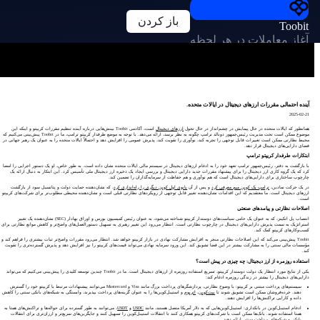
باز کردن
Toobit
آغاز معاملات در هر لحظه
آینده احتمالی مقررات ارزهای دیجیتال در ایالات متحده.
2025-02-21
همانطور که ایالات متحده در حال پیمایش در چشم‌انداز در حال تحول
ارزهای دیجیتال
است، آکادمی Toobit بینش‌هایی درباره آینده تنظیم مقررات کریپتو و اینکه این
موضوع ممکن است تحت مدیریت رئیس‌جمهور دونالد ترامپ چگونه به نظر برسد، ارائه می‌دهد. با توجه به موضع طرفدار کریپتو ترامپ، ما در Toobit پیش‌بینی می‌کنیم که
محیط نظارتی ممکن است تغییرات قابل توجهی را تجربه کند، نوآوری را تقویت کند، پذیرش عمومی را افزایش دهد و احتمالاً ایالات متحده را به عنوان یک رهبر جهانی در
فضای دارایی‌های دیجیتال قرار دهد.
ابتکارات طرفدار کریپتو ترامپ
با بازگشت به دفتر، رئیس‌جمهور ترامپ تعهد خود را به ادغام ارزهای دیجیتال در سیستم مالی ایالات متحده نشان داده است. به طور خاص، او یک دستور اجرایی را امضا
کرد که یک گروه کاری ارز دیجیتال را برای پیشنهاد مقررات جدید دارایی دیجیتال و بررسی ایجاد یک ذخیره ارز دیجیتال ملی تأسیس کرد. این ابتکار به دنبال ارائه یک
چارچوب ساختاری برای دارایی‌های دیجیتال است که هم نوآوری و هم حفاظت از سرمایه‌گذاران را تضمین کند.
در یک حرکت نمادین،
ترامپ یک کوین میم معرفی کرد
و پس از آن
بانوی اول کوین دیگری را راه‌اندازی کرد
، که نشان‌دهنده حمایت دولت و پتانسیل سود از بازگشت
ارزهای دیجیتال است. ما معتقدیم که این اقدامات نشان‌دهنده تغییر قابل توجهی از رویکردهای نظارتی قبلی است و نشان‌دهنده محیطی مطلوب‌تر برای شرکت‌های کریپتو
است.
اصلاحات نظارتی و پیامدهای صنعتی
انتصاب پل اتکینز، که به عنوان یک حامی سیاست‌های دوستدار کریپتو شناخته می‌شود، به عنوان رئیس کمیسیون بورس و اوراق بهادار (SEC) نشان‌دهنده یک تغییر
استراتژیک به سمت پذیرش دارایی‌های دیجیتال در چارچوب نظارتی است. انتظار می‌رود این تغییر رهبری به تسهیل دستورالعمل‌های واضح‌تر و کاهش موانع نظارتی برای
کسب‌وکارهای کریپتو کمک کند.
Toobit پیش‌بینی می‌کند که این اصلاحات نظارتی منجر به افزایش مشارکت نهادی در بازار کریپتو خواهد شد. انتظار می‌رود مقررات واضح‌تر ثبات بیشتری را فراهم کند و
مؤسسات مالی سنتی را به مشارکت بیشتر در این فضا تشویق کند. این ورود سرمایه نهادی می‌تواند قیمت‌های کریپتو را نیز افزایش دهد و پذیرش گسترده‌تری را تقویت
کند.
استفاده روزمره از ارز دیجیتال: چه چیزی در پیش است؟
یکی از نتایج مورد انتظار یک دولت دوستدار کریپتو، تسریع استفاده روزمره از ارزهای دیجیتال است. ما در Toobit چندین توسعه کلیدی را پیش‌بینی می‌کنیم که می‌تواند
دارایی‌های دیجیتال را بیشتر در زندگی روزمره ادغام کند:
سیستم‌های پرداخت مبتنی بر کریپتو: با وضوح نظارتی، پردازشگرهای پرداخت بزرگ مانند Visa و Mastercard می‌توانند پیشنهادات مرتبط با کریپتو خود را گسترش
دهند. خرده‌فروشان ممکن است تشویق شوند تا
بیت‌کوین
،
اتریوم
و استیبل‌کوین‌ها را به عنوان گزینه‌های پرداخت بپذیرند، وابستگی به شبکه‌های بانکی سنتی را کاهش
داده و کارایی تراکنش‌ها را افزایش دهند.
ادغام استیبل‌کوین در بانکداری: استیبل‌کوین‌هایی که به دلار آمریکا متصل هستند، مانند
USDC
و
USDT
، می‌توانند به طور گسترده برای حواله‌ها و تراکنش‌های همتا به
همتا استفاده شوند. بانک‌ها ممکن است با شرکت‌های کریپتو همکاری کنند تا انتقالات استیبل‌کوین را تسهیل کنند و جایگزین‌های سریع‌تر و ارزان‌تری برای انتقالات
بانکی و شبکه‌های پرداخت سنتی ارائه دهند.