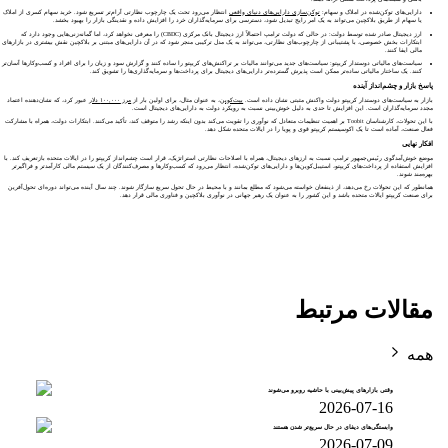
دارایی‌های توکن‌شده در املاک و سهام:
توکن‌سازی دارایی‌های دنیای واقعی
انتظار می‌رود تحت یک چارچوب نظارتی آرام‌تر تسریع شود. خرید سهام کسری از املاک
یا سهام از طریق بلاکچین می‌تواند به یک امر رایج تبدیل شود، دسترسی برای سرمایه‌گذاران خرد را افزایش داده و نقدینگی بازار را بهبود بخشد.
ارز دیجیتال صادر شده توسط دولت: در حالی که دولت ترامپ احتمالاً ارز دیجیتال بانک مرکزی (CBDC) را معرفی نخواهد کرد، اما گمانه‌زنی‌هایی وجود دارد که
ابتکارات بخش خصوصی، با پشتیبانی از چارچوب‌های نظارتی، می‌تواند به یک مدل ترکیبی منجر شود که در آن دارایی‌های مبتنی بر بلاکچین نقش بیشتری در بازارهای
مالی ایفا کنند.
سیاست‌های مالیاتی دوستدار کریپتو: سیاست‌های جدید می‌توانند مالیات بر تراکنش‌های کریپتو را ساده کنند و گزارش سود و زیان را برای افراد و کسب‌وکارها آسان‌تر
کنند. یک ساختار مالیاتی ساده‌تر ممکن است پذیرش گسترده‌تر دارایی‌های دیجیتال برای پرداخت‌ها و سرمایه‌گذاری‌ها را تشویق کند.
پاسخ بازار و چشم‌انداز آینده
بازار به سیاست‌های دوستدار کریپتو دولت واکنش مثبتی نشان داده است.
بیت‌کوین
، به عنوان مثال، برای اولین بار از
مرز ۱۰۰,۰۰۰ دلار
عبور کرد، که نشان‌دهنده اعتماد
مجدد سرمایه‌گذاران است. این افزایش تا حدی به دلیل خوش‌بینی نسبت به رویکرد دولت به دارایی‌های دیجیتال است.
با این تحولات، کارشناسان Toobit بر اهمیت تنظیمات متعادل که نوآوری را تقویت می‌کند بدون اینکه رشد را متوقف کند، تأکید می‌کنند. ابتکارات دولت، همراه با مشارکت
فعال صنعت، آماده است تا یک اکوسیستم کریپتو قوی و پویا را در ایالات متحده شکل دهد.
افکار نهایی
موضع خوش‌آمدگوی رئیس‌جمهور ترامپ نسبت به ارزهای دیجیتال، همراه با اصلاحات نظارتی استراتژیک، قرار است چشم‌انداز کریپتو را در ایالات متحده بازتعریف کند. با
افزایش استفاده از پرداخت‌های کریپتو، استیبل‌کوین‌ها و دارایی‌های توکن‌شده، انتظار می‌رود که کسب‌وکارها و مصرف‌کنندگان از یک سیستم مالی کارآمدتر و فراگیرتر
بهره‌مند شوند.
همانطور که این تحولات رخ می‌دهد، از ذینفعان خواسته می‌شود که مطلع بمانند و با محیط در حال تحول سریع سازگار شوند. چند سال آینده می‌تواند دوره‌ای تحول‌آفرین
برای صنعت کریپتو ایالات متحده باشد و این کشور را به عنوان یک رهبر جهانی در نوآوری بلاکچین و فناوری مالی قرار دهد.
مقالات مرتبط
همه
وقتی بازارهای پیش‌بینی با حاشیه روبرو می‌شوند
2026-07-16
وابستگی‌های دیفای در حال سریع‌تر شدن هستند
2026-07-09