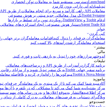
Launchpad
دسترسی مستقیم شما به معاملات توکن انحصاری
تبدیل
مبادله آنی دارایی بدون کارمزد
معاملات API
راهی کارآمد و سریع برای انجام معاملات از طریق API فراهم می‌کند.
Toobit Synapse
یک مدل معاملاتی جدید مبتنی بر هوش مصنوعی
ادغام Toobit و TradingView
رویکردی نوین برای تسلط بر بازارها
Agent Trade Kit
دستیار هوش مصنوعی: ایجاد استراتژی‌های معاملاتی 
جوایز
کپی‌ کردن
معامله‌گران حرفه‌ای را دنبال کنید
اقدامات معامله‌گران برتر جهانی را 
استخدام معامله‌گر ارشد
درآمد‌های بالا کسب کنید
بیشتر
مالی
اندوخته
رمزارزهای خود را تبدیل به بازدهی ثابت و فوری کنید.
تبلیغات
برنامه کارگزار
درآمدزایی از طریق API و زیرساخت‌های معاملاتی
برنامه سفیر جهانی Toobit
به یک سفیر تبدیل شوید و از مزایای رقابت م
Toobit x Nova.Meme
میم‌کوین‌ها را راه‌اندازی کرده و بلافاصله معامله
بیاموزید
آکادمی
به شما کمک می‌کند تا از یک مبتدی به یک معامله‌گر حرفه‌ای تبد
مرکز پشتیبانی
به شما کمک می‌کند تا مشکلاتی که در پلتفرم با آن‌ها مو
مرکز اطلاعیه‌ها
انتشار به‌موقع اعلان‌ها و به‌روزرسانی‌های مهم سیست
وبلاگ
برای دستیابی به فرصت‌های معاملاتی، به درک کاملی از دنیای رم
جست‌وجو
برنامه Vip توبیت
از تخفیف‌های کارمزد و جوایز انحصاری فراوان بهره‌من