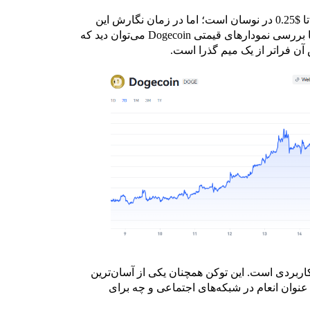
در محدوده $0.20 تا $0.25 در نوسان است؛ اما در زمان نگارش این
متن، قیمت DOGE حدودا با قیمت $0.26 معامله می‌شود. با بررسی نمودارهای قیمتی Dogecoin می‌توان دید که
آن فراتر از یک میم گذرا است.
رز کاربردی است. این توکن همچنان یکی از آسان‌ترین
عنوان انعام در شبکه‌های اجتماعی و چه برای