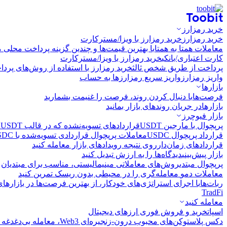
خرید رمزارز
خرید رمزارز
خرید رمزارز با ویزا/مسترکارت
معاملات همتا به همتا
با بهترین قیمت‌ها و چندین گزینه پرداخت محلی م
کارت اعتباری/بانکی
خرید رمزارز با ویزا/مسترکارت
پرداخت از طریق شخص ثالث
خرید رمزارز با استفاده از روش‌های پرد
واریز رمزارز
واریز سریع رمزارزها به حساب
بازارها
فرصت‌ها
با دنبال کردن روند، فرصت را غنیمت بشمارید
بازارها
در جریان روندهای بازار بمانید
بازار فیوچرز
پرپچوال با مارجین USDT
قراردادهای تسویه‌نشده که در قالب USDT تسویه می‌شوند
قرارداد پرپچوال USDC
معاملات پرپچوال قراردادی تسویه‌شده با USDC
قراردادهای زمان‌دار
روی نتیجه رویدادهای بازار معامله کنید
بازار پیش‌بینی
دیدگاه‌ها را به ارزش تبدیل کنید
پرپچوال مبتدی
روش‌های معاملاتی مینیمالیستی، مناسب برای مبتدیان
معاملات دمو
معامله‌گری را در محیطی بدون ریسک تمرین کنید
ربات‌ها
با اجرای استراتژی‌های خودکار، از بهترین فرصت‌ها در بازارها
TradFi
معامله کنید
اسپات
خرید و فروش فوری ارزهای دیجیتال
دکس پلاس
توکن‌های محبوب درون-زنجیره‌ای Web3، معامله بی‌دغدغه و سریع