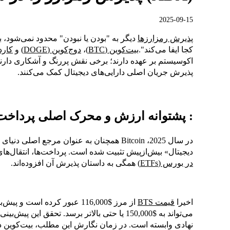
2025-09-15
پذیرش رمزارزها
دیگر به "بودن یا نبودن" محدود نمی‌شود، ب
کجا ایفا می‌کند".
بیت‌کوین (BTC)
،
دوج‌کوین (DOGE)
و
کاردانو
اکوسیستم بر عهده دارند؛ برخی نقش پررنگ و آشکاری دارند،
پذیرش جریان اصلی دارایی‌های دیجیتال کمک می‌کنند.
: پشتوانه ارزش و محرک اصلی پرداخت‌
در سال 2025، Bitcoin همچنان به عنوان مرجع 
دیجیتال» بیش‌ازپیش تثبیت شده است. پرداخت‌ها، انتقال‌های
در بورس (ETFs)
همگی به داستان پذیرش آن افزوده‌اند.
اخیرا
قیمت BTS
از مرز $116,000 عبور کرده ا
می‌تواند به $150,000 یا حتی بالاتر برسد. تحقق
نهادی وابسته است. در زمان نگارش این مطلب، بیت‌کوین در محدوده $114,800 