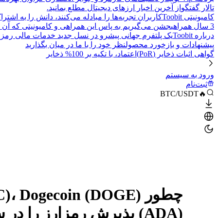
تالار گفتگو
از آخرین اخبار ارزهای دیجیتال مطلع بمانید.
کامیونیتی Toobit
کاربران تجربه‌ها را مبادله می‌کنند، دانش را به اشت
3 سال همراهی
جشن می‌گیریم به پاس این همراهی و کامیونیتی که آن 
درباره Toobit
یک پلتفرم جهانی پیشرو در نسل جدید خدمات مالی رمزا
پیشنهادات و بازخورد محصول
نظر خود را با ما در میان بگذارید
گواهی اثبات ذخایر (PoR)
اعتماد، با تکیه بر 100% ذخایر
ورود به سیستم
ثبت‌نام
🔥BTC/USDT
(ADA) پذیرش رمزارز را در سال 2025 پیش می‌برند