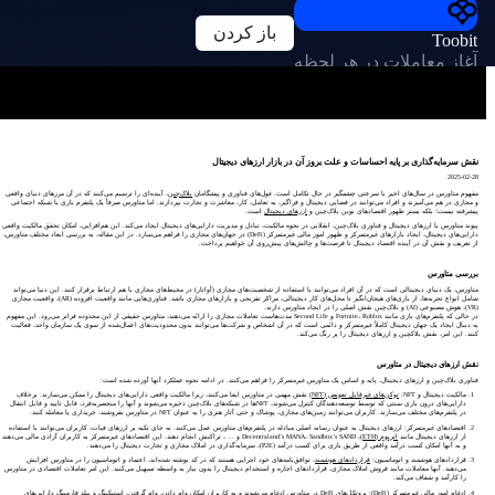
باز کردن
Toobit
آغاز معاملات در هر لحظه
نقش سرمایه‌گذاری بر پایه احساسات و علت بروز آن در بازار ارزهای دیجیتال
2025-02-28
مفهوم متاورس در سال‌های اخیر با سرعتی چشمگیر در حال تکامل است. غول‌های فناوری و پیشگامان
بلاک‌چین
، آینده‌ای را ترسیم می‌کنند که در آن مرزهای دنیای واقعی
و مجازی در هم می‌آمیزند و افراد می‌توانند در فضایی دیجیتال و فراگیر، به تعامل، کار، معاشرت و تجارت بپردازند. اما متاورس صرفاً یک پلتفرم بازی یا شبکه اجتماعی
پیشرفته نیست؛ بلکه بستر ظهور اقتصادهای نوین بلاک‌چین و
ارزهای دیجیتال
است.
پیوند متاورس با ارزهای دیجیتال و فناوری بلاک‌چین، انقلابی در نحوه مالکیت، تبادل و مدیریت دارایی‌های دیجیتال ایجاد می‌کند. این هم‌افزایی، امکان تحقق مالکیت واقعی
دارایی‌های دیجیتال، ایجاد بازارهای غیرمتمرکز و ظهور امور مالی غیرمتمرکز (DeFi) در جهان‌های مجازی را فراهم می‌سازد. در این مقاله، به بررسی ابعاد مختلف متاورس،
از تعریف و نقش آن در آینده اقتصاد دیجیتال تا فرصت‌ها و چالش‌های پیش‌روی آن خواهیم پرداخت.
بررسی متاورس
متاورس، یک دنیای دیجیتالی است که در آن افراد می‌توانند با استفاده از شخصیت‌های مجازی (آواتار) در محیط‌های مجازی با هم ارتباط برقرار کنند. این دنیا می‌تواند
شامل انواع تجربه‌ها، از بازی‌های هیجان‌انگیز تا محل‌های کار دیجیتالی، مراکز تفریحی و بازارهای مجازی باشد. فناوری‌هایی مانند واقعیت افزوده (AR)، واقعیت مجازی
(VR)، هوش مصنوعی (AI) و بلاک‌چین نقش اصلی را در ایجاد متاورس دارند.
در حالی که پلتفرم‌های بازی مانند Fortnite، Roblox و Second Life مدت‌هاست تعاملات مجازی را ارائه می‌دهند، متاورس حقیقی از این محدوده فراتر می‌رود. این مفهوم
به دنبال ایجاد یک جهان دیجیتال کاملاً غیرمتمرکز و دائمی است که در آن اشخاص و شرکت‌ها می‌توانند بدون محدودیت‌های اعمال‌شده از سوی یک سازمان واحد، فعالیت
کنند. این امر، نقش بلاکچین و ارزهای دیجیتال را پر رنگ می‌کند.
نقش ارزهای دیجیتال در متاورس
فناوری بلاک‌چین و ارزهای دیجیتال، پایه و اساس یک متاورس غیرمتمرکز را فراهم می‌کنند. در ادامه نحوه عملکرد آنها آورده شده است:
مالکیت دیجیتال و NFT:
توکن‌های غیرقابل تعویض (NFT)
نقش مهمی در متاورس ایفا می‌کنند، زیرا مالکیت واقعی دارایی‌های دیجیتال را ممکن می‌سازند. برخلاف
دارایی‌های درون بازی سنتی که توسط توسعه‌دهندگان کنترل می‌شوند، NFTها در شبکه‌های بلاک‌چین ذخیره می‌شوند و آنها را منحصربه‌فرد، قابل تایید و قابل انتقال
در پلتفرم‌های مختلف می‌سازند. کاربران می‌توانند زمین‌های مجازی، پوشاک و حتی آثار هنری را به عنوان NFT در متاورس بفروشند، خریداری یا معامله کنند.
اقتصادهای غیرمتمرکز: ارزهای دیجیتال به عنوان رسانه اصلی مبادله در پلتفرم‌های متاورس عمل می‌کنند. به جای تکیه بر ارزهای فیات، کاربران می‌توانند با استفاده
از ارزهای دیجیتال مانند
اتریوم (ETH)
، Decentraland’s MANA، Sandbox’s SAND و … ، تراکنش انجام دهند. این اقتصادهای غیرمتمرکز به کاربران آزادی مالی می‌دهند
و به آنها امکان کسب درآمد واقعی از طریق بازی برای کسب درآمد (P2E)، سرمایه‌گذاری در املاک مجازی و تجارت دیجیتال را می‌دهند.
قراردادهای هوشمند و اتوماسیون:
قراردادهای هوشمند
، توافق‌نامه‌های خود اجرایی هستند که در کد نوشته شده‌اند، اعتماد و اتوماسیون را در متاورس افزایش
می‌دهند. آنها معاملات مانند فروش املاک مجازی، قراردادهای اجاره و استخدام دیجیتال را بدون نیاز به واسطه تسهیل می‌کنند. این امر تعاملات اقتصادی در متاورس
را کارآمد و شفاف می‌کند.
ادغام
امور مالی غیرمتمرکز (DeFi)
: پروتکل‌های DeFi در متاورس ادغام می‌شوند و به کاربران امکان وام دادن، وام گرفتن، استیکینگ و
ییلد فارمینگ
دارایی‌های