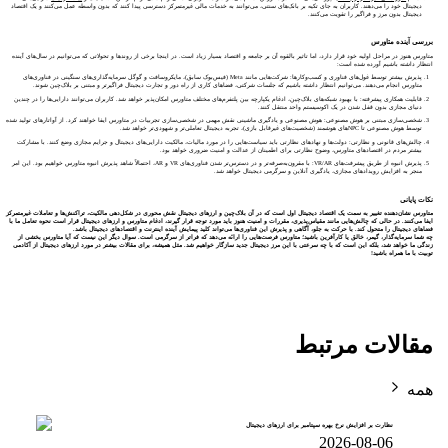
دیجیتال خود را می‌دهند. کاربران به جای تکیه بر بانک‌های سنتی، می‌توانند به خدمات مالی غیرمتمرکز دسترسی پیدا کنند که بدون واسطه عمل می‌کنند و یک اقتصاد
دیجیتال بدون مرز و فراگیر را تقویت می‌کنند.
بررسی آینده متاورس
متاورس هنوز در مراحل اولیه خود قرار دارد، اما تاثیر بالقوه آن بر جامعه و اقتصاد بسیار زیاد است. در اینجا برخی از روندها و تحولاتی که می‌توانیم در سال‌های آینده
انتظار داشته باشیم آورده شده است:
پذیرش بیشتر توسط غول‌های فناوری و کسب‌وکارها: شرکت‌هایی مانند Meta (فیس‌بوک سابق)، مایکروسافت و گوگل سرمایه‌گذاری‌های سنگینی در فناوری‌های
متاورس انجام می‌دهند. می‌توانیم انتظار داشته باشیم که جلسات شرکتی، فضاهای کاری از راه دور و تجارت دیجیتال فراگیرتر و مبتنی بر بلاک‌چین شوند.
قابلیت همکاری پیشرفته: با بهبود شبکه‌های بلاک‌چین، ادغام یکپارچه بین پلتفرم‌های مختلف متاورس امکان‌پذیر خواهد شد. کاربران می‌توانند دارایی‌ها را در چندین
دنیای مجازی بدون قفل شدن در یک اکوسیستم واحد منتقل کنند.
شخصی‌سازی مبتنی بر هوش مصنوعی: هوش مصنوعی و یادگیری ماشینی نقش مهمی در شخصی‌سازی تجربیات در متاورس ایفا خواهند کرد. از آواتارهای تولید شده
توسط هوش مصنوعی تا NPCهای هوشمند (شخصیت‌های غیرقابل بازی)، تجربه دیجیتال تعاملی‌تر و شهودی‌تر خواهد شد.
چالش‌های قانونی و نظارتی: دولت‌ها و نهادهای نظارتی باید سیاست‌هایی را در مورد مالیات، مالکیت دارایی‌های دیجیتال و جرایم مجازی وضع کنند. با مشارکت
بیشتر مردم در اقتصادهای متاورس، وضوح نظارتی برای اطمینان از عدالت و امنیت ضروری خواهد بود.
پذیرش انبوه از طریق پیشرفت‌های VR/AR: با مقرون‌به‌صرفه‌تر و در دسترس‌تر شدن فناوری‌های VR و AR، احتمالاً شاهد پذیرش انبوه متاورس خواهیم بود. این امر
منجر به افزایش رویدادهای مجازی، یادگیری آنلاین و سرگرمی دیجیتال خواهد شد.
نکات پایانی
متاورس نشان‌دهنده تغییر به سمت یک اقتصاد دیجیتال اول است که در آن بلاک‌چین و ارزهای دیجیتال نقش محوری در شکل‌دهی مالکیت، تراکنش‌ها و تعاملات غیرمتمرکز
ایفا می‌کنند. در حالی که چالش‌هایی مانند مقیاس‌پذیری، مقررات و امنیت هنوز باید مورد توجه قرار گیرند، ادغام متاورس و ارزهای دیجیتال قرار است نحوه تعامل ما با
فضاهای دیجیتال را متحول کند. با حرکت به جلو، آگاهی و پذیرش این فناوری‌ها می‌تواند کلید پیمایش آینده اینترنت و اقتصادهای دیجیتال باشد.
چه شما سرمایه‌گذار، گیمر، خالق یا کارآفرین باشید؛ متاورس فرصت‌هایی را ارائه می‌دهد که فراتر از سرگرمی است. سوال دیگر این نیست که آیا متاورس بخشی از
زندگی ما خواهد شد، بلکه این است که با چه سرعتی با این مرز دیجیتال جدید سازگار خواهیم شد. مثل همیشه، برای مقالات بیشتر در مورد ارزهای دیجیتال از آکادمی
توبیت با ما همراه باشید!
مقالات مرتبط
همه
نظارت بر افزایش نرخ بهره سپتامبر برای ارزهای دیجیتال
2026-08-06