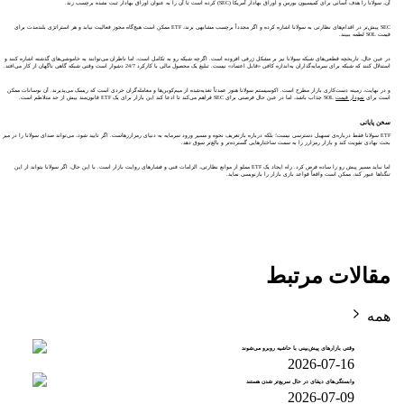
آن، سولانا را هدف آسانی برای کمیسیون بورس و اوراق بهادار آمریکا (SEC) کرده است تا آن را به عنوان اوراق بهادار ثبت نشده برچسب زند.
SEC پیش‌تر در اقدام‌های نظارتی به سولانا اشاره کرده و اگر مجدداً برچسب مشابهی بزند، ETF ممکن است هیچ‌گاه مجوز فعالیت نیابد و هر استراتژی بلندمدت برای
قیمت SOL لطمه ببیند.
در عین حال، تاریخچه قطعی‌های شبکه سولانا نیز بر مشکل ژرفی افزوده است. اگرچه شبکه رو به تکامل است، اما ناظران می‌توانند به خاموشی‌های گذشته اشاره کنند و
استدلال کنند که شبکه برای سرمایه‌گذاران به‌اندازه کافی «قابل اعتماد» نیست. تبلیغ یک محصول مالی با کارکرد 24/7 دشوار است وقتی شبکه گاهی ناگهان از کار می‌افتد.
و در نهایت، زمینه دست‌کاری بازار مطرح است. اکوسیستم سولانا هنوز عمدتاً تغذیه‌شده از میم‌کوین‌ها و معامله‌گران خردی است که ریسک می‌پذیرند. آن نوسانات ممکن
است برای
نمودار قیمت
SOL جذاب باشد، اما در عین حال فرصتی برای SEC فراهم می‌کند تا ادعا کند این بازار برای یک ETF قانون‌مند بیش از حد متلاطم است.
سخن پایانی
ETF سولانا فقط درباره‌ی تسهیل دسترسی نیست؛ بلکه درباره بازتعریف نحوه و مسیر ورود سرمایه به دنیای رمزارزهاست. اگر تایید شود، می‌تواند صدای سولانا را در میز
بحث نهادی تقویت کند و بازار رمزارز را به سمت ساختارهایی گسترده‌تر و بالغ‌تر سوق دهد.
اما نباید مسیر پیش رو را ساده فرض کرد. راه ایجاد یک ETF مملو از موانع نظارتی، الزامات فنی و فشارهای روایت بازار است. با این حال، اگر سولانا بتواند از این
تنگناها عبور کند، ممکن است واقعاً قواعد بازی بازار را بازنویسی نماید.
مقالات مرتبط
همه
وقتی بازارهای پیش‌بینی با حاشیه روبرو می‌شوند
2026-07-16
وابستگی‌های دیفای در حال سریع‌تر شدن هستند
2026-07-09