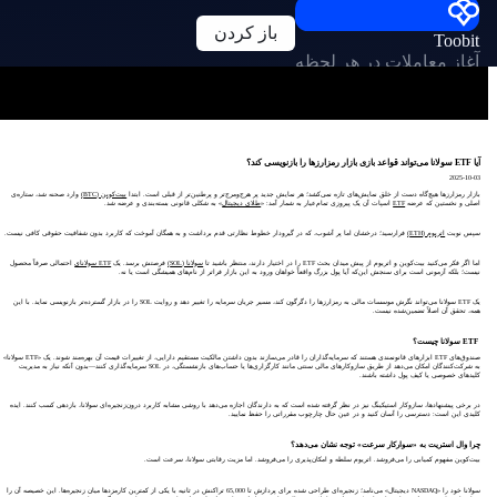
باز کردن
Toobit
آغاز معاملات در هر لحظه
آیا ETF سولانا می‌تواند قواعد بازی بازار رمزارزها را بازنویسی کند؟
2025-10-03
بازار رمزارزها هیچ‌گاه دست از خلق نمایش‌های تازه نمی‌کشد؛ هر نمایش جدید پر هرج‌ومرج‌تر و پرطنین‌تر از قبلی است. ابتدا
بیت‌کوین (BTC)
وارد صحنه شد، ستاره‌ی
اصلی و نخستین که عرضه
ETF
اسپات آن یک پیروزی تمام‌عیار به شمار آمد: «
طلای دیجیتال
» به شکلی قانونی بسته‌بندی و عرضه شد.
سپس نوبت
اتریوم (ETH)
فرارسید؛ درخشان اما پر آشوب، که در گیرودار خطوط نظارتی قدم برداشت و به همگان آموخت که کاربرد بدون شفافیت حقوقی کافی نیست.
اما اگر فکر می‌کنید بیت‌کوین و اتریوم از پیش میدان بحث ETF را در اختیار دارند، منتظر باشید تا
سولانا (SOL)
فرصتش برسد. یک
ETF سولانای
احتمالی صرفاً محصول
نیست؛ بلکه آزمونی است برای سنجش این‌که آیا پول بزرگ واقعاً خواهان ورود به این بازار فراتر از نام‌های همیشگی است یا نه.
یک ETF سولانا می‌تواند نگرش موسسات مالی به رمزارزها را دگرگون کند، مسیر جریان سرمایه را تغییر دهد و روایت SOL را در بازار گسترده‌تر بازنویسی نماید. با این
همه، تحقق آن اصلاً تضمین‌شده نیست.
ETF سولانا چیست؟
صندوق‌های ETF ابزارهای قانونمندی هستند که سرمایه‌گذاران را قادر می‌سازند بدون داشتن مالکیت مستقیم دارایی، از تغییرات قیمت آن بهره‌مند شوند. یک «ETF سولانا»
به شرکت‌کنندگان امکان می‌دهد از طریق سازوکارهای مالی سنتی مانند کارگزاری‌ها یا حساب‌های بازنشستگی، در SOL سرمایه‌گذاری کنند—بدون آنکه نیاز به مدیریت
کلیدهای خصوصی یا کیف پول داشته باشند.
در برخی پیشنهادها، سازوکار استیکینگ نیز در نظر گرفته شده است که به دارندگان اجازه می‌دهد با روشی مشابه کاربرد درون‌زنجیره‌ای سولانا، بازدهی کسب کنند. ایده
کلیدی این است: دسترسی را آسان کنید و در عین حال چارچوب مقرراتی را حفظ نمایید.
چرا وال استریت به «سوارکار سرعت» توجه نشان می‌دهد؟
بیت‌کوین مفهوم کمیابی را می‌فروشد. اتریوم سلطه و امکان‌پذیری را می‌فروشد. اما مزیت رقابتی سولانا، سرعت است.
سولانا خود را «NASDAQ دیجیتال» می‌نامد؛ زنجیره‌ای طراحی شده برای پردازش تا 65,000 تراکنش در ثانیه با یکی از کمترین کارمزدها میان زنجیره‌ها. این خصیصه آن را