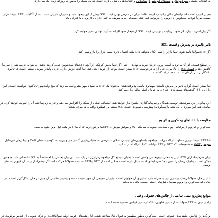
به انتخاب طبیعی
میم‌کوین‌ها
،
برنامه‌های غیرمتمرکز معاملاتی
و فعالیت‌هایی تبدیل کرده است که یک شبکه را به‌صورت روزانه زنده نگه می‌دارند.
همین کاربرد است که نهادهای مالی را جذب کرده. تقاضا برای در معرض بودن قیمت SOL پیش از این وجود دارد و مدیران دارایی نسبت به آن آگاه‌اند. ETF سولانا قرار
نیست صرفاً قواعد بیت‌کوین یا اتریوم را بازتولید کند؛ بلکه دسته‌ای جدید تعریف می‌کند: دارایی کاربردی با کارایی بالا.
اگر وال‌استریت وارد کار شود، روایت پیش‌بینی قیمت SOL از هیجان سوداگرانه به تأیید نهادی تغییر خواهد کرد.
تاثیر بالقوه بر پذیرش و قیمت SOL
اگر ETF سولانا تأیید شود، تنها بازار را کمی تکان نخواهد داد؛ بلکه احتمال دارد نقشه بازار را بازنویسی کند.
در سطح قیمت، اثر آن بی‌تردید است. ورود جریان سرمایه نهادی—حتی اگر تنها بخش کوچکی از آنچه ETFهای بیت‌کوین جذب کردند باشد—می‌تواند عرضه نقد را سریعاً
کاهش دهد و
قیمت SOL
را بالا ببرد. حتی ارائه درخواست ETF ممکن است موجی از خرید ایجاد کند، اما آنچه ارزش دارد، جریان پایدار سرمایه سنتی است که تاثیری
ماندگار بر نمودارهای قیمت SOL خواهد گذاشت.
اما ممکن است گزاره تأثیر بر پذیرش داستان مهم‌تری باشد. پذیرفته شدن به‌عنوان یک ETF به سولانا مهر مشروعیت می‌زند که هیچ وایت‌پیپری تاکنون نتوانسته است. این
دارایی را از گوشه‌های سفته‌بازی خارج و به جریان اصلی مالی وارد می‌کند.
این پیام در بین شرکت‌ها، توسعه‌دهندگان و سرمایه‌گذاران طنین‌انداز خواهد شد، استفاده عملی از شبکه را افزایش می‌دهد و قدرت زیرساختی آن را تقویت خواهد کرد. در
نهایت، همه‌ این موارد به یک نکته بازمی‌گردند: پیش‌بینی صعودی قیمت SOL مبتنی بر عملکرد واقعی، نه صرف هیجان.
مقایسه با ETFهای بیت‌کوین و اتریوم
بیت‌کوین و اتریوم از مزایایی چون شناخت عمومی، نقدینگی بالا و سوابق موفق در ETFها برخوردارند که آن‌ها را در نگاه اول برتر جلوه می‌دهد.
اما ETF سولانا چیزی متفاوت ارائه می‌کند: مواجهه با فناوری‌های جدیدتر، امکان دسترسی به مقیاس‌پذیری گسترده‌تر و ورود به اکوسیستم‌های
DeFi
و
توکن‌های غیرقابل
تعویض (NFT)
به شیوه‌هایی که BTC و ETH توانایی کامل ارائه آن را ندارند.
برای سرمایه‌گذاران ETF، این به معنی تنوع‌بخشی واقعی است؛ به‌جای تجمیع کل مواجهه رمزارزی در یک سبد، می‌توان بخشی را اختصاصاً به SOL اختصاص داد. همچنین
ممکن است دینامیک ریسک را تغییر دهد؛ سرمایه‌ای که به دنبال بازده است ممکن است از BTC و ETH به سمت سولانا حرکت کند، اگر چشم‌انداز رشد آن قوی‌تر به نظر
برسد.
با این حال، سولانا ریسک بیشتری نیز به همراه دارد: فناوری آن جوان‌تر است، پذیرش عمومی آن هنوز تثبیت نشده و وضوح نظارتی آن هنوز در حال شکل‌گیری است، در
حالی که بیت‌کوین و اتریوم همچنان لنگرهای اصلی صنعت باقی مانده‌اند.
موانع پیش‌رو: بمبی ساعتی از چالش‌های حقوقی و فنی
راه رسیدن به ETF سولانا نه از مسیر فناوری، بلکه از مسیر قوانین مسدود شده است.
بزرگ‌ترین چالش، طبقه‌بندی حقوقی است. بیت‌کوین به‌طور مطمئن به‌عنوان کالا شناخته شده، اما ریشه‌های عرضه اولیه سولانا (ICO) و درک عمومی از عناصر مرکزیت در