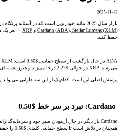
2025-11-12
بازار سال 2025 مانند خودرویی است که در آستانه پرتگاه در حال حفظ تعادل است. سه رمزارز شاخص —
Stellar Lumens (XLM)
,
Cardano (ADA)
و
XRP
— هر یک در
حفظ کنند.
می‌رسد. XRP در حوالی $2.27 درجا می‌زند و هنوز نشانه‌ای از جهش بزرگ ندارد.
پرسش اصلی این است: کدام‌یک از این سه دارایی می‌تواند واق
Cardano: نبرد بر سر خط $0.50
Cardano بار دیگر در حال آزمودن صبر خود و سرمایه‌گذارانش است. پس از رکود بازار در ماه اکتبر،
همچنان در تلاش است تا سطح حمایتی کلیدی $0.50 را حفظ کند.