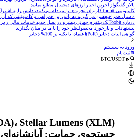
تالار گفتگو
از آخرین اخبار ارزهای دیجیتال مطلع بمانید.
کامیونیتی Toobit
کاربران تجربه‌ها را مبادله می‌کنند، دانش را به اشت
3 سال همراهی
جشن می‌گیریم به پاس این همراهی و کامیونیتی که آن 
درباره Toobit
یک پلتفرم جهانی پیشرو در نسل جدید خدمات مالی رمزا
پیشنهادات و بازخورد محصول
نظر خود را با ما در میان بگذارید
گواهی اثبات ذخایر (PoR)
اعتماد، با تکیه بر 100% ذخایر
ورود به سیستم
ثبت‌نام
🔥BTC/USDT
جستجوی حمایت: آیانشانه‌ای 