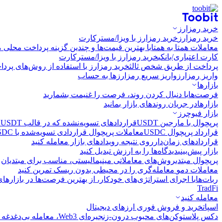
خرید رمزارز
خرید رمزارز
خرید رمزارز با ویزا/مسترکارت
معاملات همتا به همتا
با بهترین قیمت‌ها و چندین گزینه پرداخت محلی م
کارت اعتباری/بانکی
خرید رمزارز با ویزا/مسترکارت
پرداخت از طریق شخص ثالث
خرید رمزارز با استفاده از روش‌های پرد
واریز رمزارز
واریز سریع رمزارزها به حساب
بازارها
فرصت‌ها
با دنبال کردن روند، فرصت را غنیمت بشمارید
بازارها
در جریان روندهای بازار بمانید
بازار فیوچرز
پرپچوال با مارجین USDT
قراردادهای تسویه‌نشده که در قالب USDT تسویه می‌شوند
قرارداد پرپچوال USDC
معاملات پرپچوال قراردادی تسویه‌شده با USDC
قراردادهای زمان‌دار
روی نتیجه رویدادهای بازار معامله کنید
بازار پیش‌بینی
دیدگاه‌ها را به ارزش تبدیل کنید
پرپچوال مبتدی
روش‌های معاملاتی مینیمالیستی، مناسب برای مبتدیان
معاملات دمو
معامله‌گری را در محیطی بدون ریسک تمرین کنید
ربات‌ها
با اجرای استراتژی‌های خودکار، از بهترین فرصت‌ها در بازارها
TradFi
معامله کنید
اسپات
خرید و فروش فوری ارزهای دیجیتال
دکس پلاس
توکن‌های محبوب درون-زنجیره‌ای Web3، معامله بی‌دغدغه و سریع