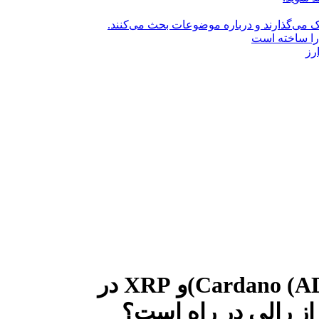
راک می‌گذارند و درباره موضوعات بحث می‌کنند.
را ساخته است
رز
Cardano (ADA)، Stellar Lumens (XLM))و XRP در
از رالی در راه است؟