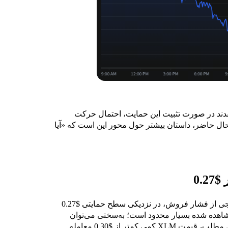
از تحلیل‌گران معتقدند در صورت تثبیت این حمایت، احتمال حرکت
 با این حال، در حال حاضر، داستان بیشتر حول محور این است که «آیا
پس از موجی از فشار فروش، در نزدیکی سطح حمایتی $0.27
مودارهای قیمتی XLM، بازگشت مشاهده‌ شده بسیار محدود است؛ به‌سختی می‌توان
گفت که توجه بازار را جلب کرده است. در زمان نگارش این مطلب، قیمت XLM کمی کمتر از $0.30 معامله