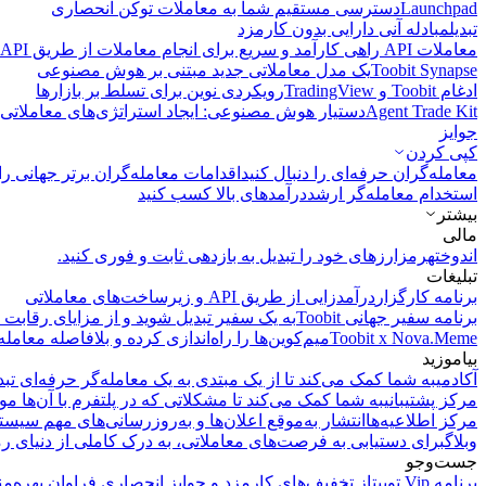
Launchpad
دسترسی مستقیم شما به معاملات توکن انحصاری
تبدیل
مبادله آنی دارایی بدون کارمزد
معاملات API
راهی کارآمد و سریع برای انجام معاملات از طریق API فراهم می‌کند.
Toobit Synapse
یک مدل معاملاتی جدید مبتنی بر هوش مصنوعی
ادغام Toobit و TradingView
رویکردی نوین برای تسلط بر بازارها
Agent Trade Kit
دستیار هوش مصنوعی: ایجاد استراتژی‌های معاملاتی 
جوایز
کپی‌ کردن
معامله‌گران حرفه‌ای را دنبال کنید
اقدامات معامله‌گران برتر جهانی را 
استخدام معامله‌گر ارشد
درآمد‌های بالا کسب کنید
بیشتر
مالی
اندوخته
رمزارزهای خود را تبدیل به بازدهی ثابت و فوری کنید.
تبلیغات
برنامه کارگزار
درآمدزایی از طریق API و زیرساخت‌های معاملاتی
برنامه سفیر جهانی Toobit
به یک سفیر تبدیل شوید و از مزایای رقابت م
Toobit x Nova.Meme
میم‌کوین‌ها را راه‌اندازی کرده و بلافاصله معامله
بیاموزید
آکادمی
به شما کمک می‌کند تا از یک مبتدی به یک معامله‌گر حرفه‌ای تبد
مرکز پشتیبانی
به شما کمک می‌کند تا مشکلاتی که در پلتفرم با آن‌ها مو
مرکز اطلاعیه‌ها
انتشار به‌موقع اعلان‌ها و به‌روزرسانی‌های مهم سیست
وبلاگ
برای دستیابی به فرصت‌های معاملاتی، به درک کاملی از دنیای رم
جست‌وجو
برنامه Vip توبیت
از تخفیف‌های کارمزد و جوایز انحصاری فراوان بهره‌من