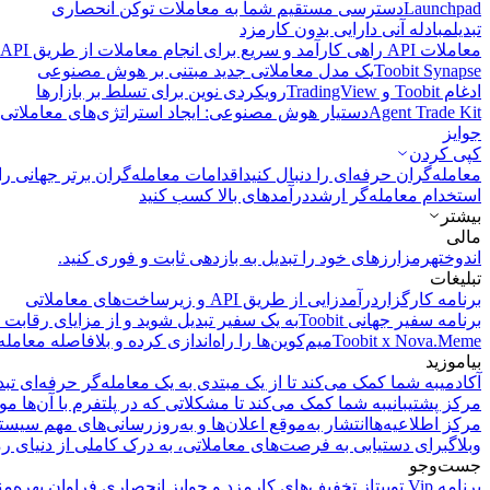
Launchpad
دسترسی مستقیم شما به معاملات توکن انحصاری
تبدیل
مبادله آنی دارایی بدون کارمزد
معاملات API
راهی کارآمد و سریع برای انجام معاملات از طریق API فراهم می‌کند.
Toobit Synapse
یک مدل معاملاتی جدید مبتنی بر هوش مصنوعی
ادغام Toobit و TradingView
رویکردی نوین برای تسلط بر بازارها
Agent Trade Kit
دستیار هوش مصنوعی: ایجاد استراتژی‌های معاملاتی 
جوایز
کپی‌ کردن
معامله‌گران حرفه‌ای را دنبال کنید
اقدامات معامله‌گران برتر جهانی را 
استخدام معامله‌گر ارشد
درآمد‌های بالا کسب کنید
بیشتر
مالی
اندوخته
رمزارزهای خود را تبدیل به بازدهی ثابت و فوری کنید.
تبلیغات
برنامه کارگزار
درآمدزایی از طریق API و زیرساخت‌های معاملاتی
برنامه سفیر جهانی Toobit
به یک سفیر تبدیل شوید و از مزایای رقابت م
Toobit x Nova.Meme
میم‌کوین‌ها را راه‌اندازی کرده و بلافاصله معامله
بیاموزید
آکادمی
به شما کمک می‌کند تا از یک مبتدی به یک معامله‌گر حرفه‌ای تبد
مرکز پشتیبانی
به شما کمک می‌کند تا مشکلاتی که در پلتفرم با آن‌ها مو
مرکز اطلاعیه‌ها
انتشار به‌موقع اعلان‌ها و به‌روزرسانی‌های مهم سیست
وبلاگ
برای دستیابی به فرصت‌های معاملاتی، به درک کاملی از دنیای رم
جست‌وجو
برنامه Vip توبیت
از تخفیف‌های کارمزد و جوایز انحصاری فراوان بهره‌من