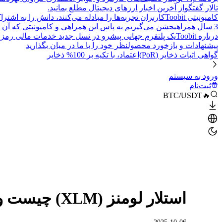
تالار گفتگو
از آخرین اخبار ارزهای دیجیتال مطلع بمانید.
کامیونیتی Toobit
کاربران تجربه‌ها را مبادله می‌کنند، دانش را به اشت
3 سال همراهی
جشن می‌گیریم به پاس این همراهی و کامیونیتی که آن 
درباره Toobit
یک پلتفرم جهانی پیشرو در نسل جدید خدمات مالی رمزا
پیشنهادات و بازخورد محصول
نظر خود را با ما در میان بگذارید
گواهی اثبات ذخایر (PoR)
اعتماد، با تکیه بر 100% ذخایر
ورود به سیستم
ثبت‌نام
🔥BTC/USDT
استلار لومنز (XLM) چیست و چگونه کار می‌کند؟