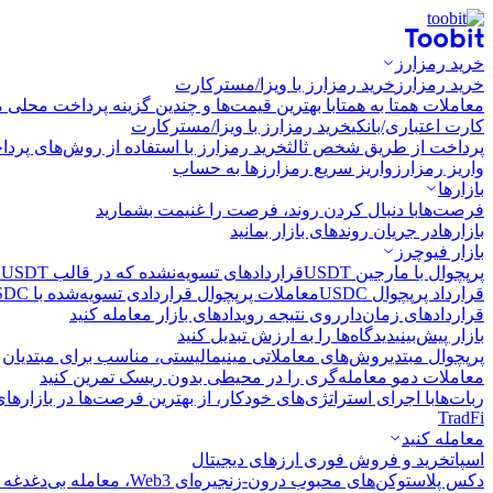
خرید رمزارز
خرید رمزارز
خرید رمزارز با ویزا/مسترکارت
معاملات همتا به همتا
با بهترین قیمت‌ها و چندین گزینه پرداخت محلی م
کارت اعتباری/بانکی
خرید رمزارز با ویزا/مسترکارت
پرداخت از طریق شخص ثالث
خرید رمزارز با استفاده از روش‌های پرد
واریز رمزارز
واریز سریع رمزارزها به حساب
بازارها
فرصت‌ها
با دنبال کردن روند، فرصت را غنیمت بشمارید
بازارها
در جریان روندهای بازار بمانید
بازار فیوچرز
پرپچوال با مارجین USDT
قراردادهای تسویه‌نشده که در قالب USDT تسویه می‌شوند
قرارداد پرپچوال USDC
معاملات پرپچوال قراردادی تسویه‌شده با USDC
قراردادهای زمان‌دار
روی نتیجه رویدادهای بازار معامله کنید
بازار پیش‌بینی
دیدگاه‌ها را به ارزش تبدیل کنید
پرپچوال مبتدی
روش‌های معاملاتی مینیمالیستی، مناسب برای مبتدیان
معاملات دمو
معامله‌گری را در محیطی بدون ریسک تمرین کنید
ربات‌ها
با اجرای استراتژی‌های خودکار، از بهترین فرصت‌ها در بازارها
TradFi
معامله کنید
اسپات
خرید و فروش فوری ارزهای دیجیتال
دکس پلاس
توکن‌های محبوب درون-زنجیره‌ای Web3، معامله بی‌دغدغه و سریع