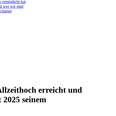
e ermöglicht hat
d wer wir sind
Exchange
lzeithoch erreicht und
 2025 seinem