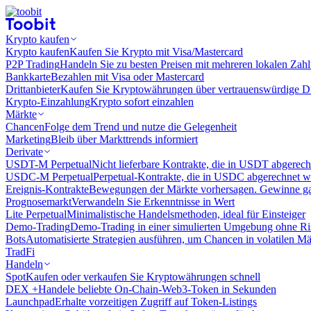
Krypto kaufen
Krypto kaufen
Kaufen Sie Krypto mit Visa/Mastercard
P2P Trading
Handeln Sie zu besten Preisen mit mehreren lokalen Zah
Bankkarte
Bezahlen mit Visa oder Mastercard
Drittanbieter
Kaufen Sie Kryptowährungen über vertrauenswürdige Drit
Krypto-Einzahlung
Krypto sofort einzahlen
Märkte
Chancen
Folge dem Trend und nutze die Gelegenheit
Marketing
Bleib über Markttrends informiert
Derivate
USDT-M Perpetual
Nicht lieferbare Kontrakte, die in USDT abgerec
USDC-M Perpetual
Perpetual-Kontrakte, die in USDC abgerechnet 
Ereignis-Kontrakte
Bewegungen der Märkte vorhersagen. Gewinne gan
Prognosemarkt
Verwandeln Sie Erkenntnisse in Wert
Lite Perpetual
Minimalistische Handelsmethoden, ideal für Einsteiger
Demo-Trading
Demo-Trading in einer simulierten Umgebung ohne Ri
Bots
Automatisierte Strategien ausführen, um Chancen in volatilen M
TradFi
Handeln
Spot
Kaufen oder verkaufen Sie Kryptowährungen schnell
DEX +
Handele beliebte On-Chain-Web3-Token in Sekunden
Launchpad
Erhalte vorzeitigen Zugriff auf Token-Listings