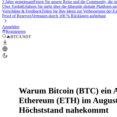
3 Jahre gemeinsam
Feiern Sie unsere Reise und die Community, die si
Über Toobit
Erfahren Sie mehr über die führende globale Plattform un
Vorschläge & Feedback
Teilen Sie Ihre Ideen zur Verbesserung der 
Proof of Reserves
Vertrauen durch 100 % Rücklagen aufgebaut
Anmelden
Registrieren
🔥BTC/USDT
Warum Bitcoin (BTC) ein Al
Ethereum (ETH) im August
Höchststand nahekommt