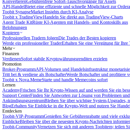
Konvertieren
Gebührenfreie Sofort-Tauschvorgänge für Assets
API-Handel
Bietet eine effiziente und schnelle Möglichkeit zur Orde
Toobit Synapse
Market Insights durch KI-Analyse
Toobit x TradingView
Handeln Sie direkt aus TradingView-Charts
Agent Trade Kit
Rüste KI-Agenten mit Handels- und Kontoskills aus
Belohnungen
Kopieren
Professionellen Tradern folgen
Die Trades der Besten kopieren
Werde ein professioneller Trader
Erhalten Sie eine Vergütung für Ihre
Mehr
Finanzen
Verdienen
Sofort stabile Kryptowährungsrenditen erzielen
Promotion
Broker-Programm
API-Volumen und Handelsinfrastruktur monetarisie
Tritt bei & verdiene als Botschafter
Werde Botschafter und profitiere vo
Toobit x Nova.Meme
Starte und handle Memecoins sofort
Lernen
Academy
Frischen Sie Ihr Krypto-Wissen auf und werden Sie ein bess
Support Center
Finden Sie Antworten zur Lösung von Problemen und n
Ankündigungszentrum
Bleiben Sie über wichtige System-Upgrades, 
Blog
Erhalten Sie Einblicke in die Krypto-Welt und nutzen Sie Hande
Entdecken
Toobit-VIP-Programm
Genießen Sie Gebührenrabatte und viele exkl
Einblicke
Bleiben Sie über die neuesten Krypto-Nachrichten informier
Toobit-Community
Vernetzen Sie sich mit anderen Toobitern; teilen