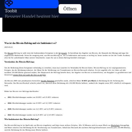
Öffnen
Toobit
Besserer Handel beginnt hier
Was ist das Bitcoin-Halving und wie funktioniert es?
2025-03-21
Das
Bitcoin
-Halving ist wohl eines der bedeutendsten Ereignisse in der
Kryptowelt
. Es beeinflusst das Angebot von Bitcoin, die Dynamik des Minings und sogar die
allgemeinen Markttrends. Wenn Sie neugierig sind, was Bitcoin-Halving ist, wie es funktioniert und warum es wichtig ist; heute werden wir bei der Toobit Academy
alles für Sie aufschlüsseln! Ohne weitere Umschweife, lassen Sie uns in dieses Halving-Geschäft einsteigen.
Verständnis des Bitcoin-Halvings
Um die Bedeutung dieses Ereignisses vollständig zu verstehen, muss man zunächst ein Verständnis für Bitcoin haben. Bitcoin-Halving ist ein vorprogrammiertes
Ereignis, das die Belohnung reduziert, die Miner für die Validierung von Transaktionen im Bitcoin-Netzwerk erhalten. Es tritt ungefähr alle vier Jahre auf oder
nachdem 210.000 Blöcke gemined wurden. Der Hauptzweck des Halvings besteht darin, das Angebot von Bitcoin zu kontrollieren, um Knappheit zu gewährleisten und
theoretisch
seinen Wert im Laufe der Zeit zu steigern
.
Als Bitcoin 2009 vom pseudonymen Entwickler
Satoshi Nakamoto
geschaffen wurde, erhielten Miner
50 BTC pro Block
als Belohnung für die Sicherung des
Netzwerks. Das Bitcoin-Protokoll schreibt jedoch vor, dass sich diese Belohnung alle 210.000 Blöcke halbiert, wodurch die Ausgabe neuer BTC erheblich verlangsamt
wird.
Bisher hat Bitcoin vier Halvings durchlaufen:
2012:
Blockbelohnungen wurden von 50 BTC auf 25 BTC reduziert.
2016:
Blockbelohnungen wurden von 25 BTC auf 12,5 BTC reduziert.
2020:
Blockbelohnungen wurden von 12,5 BTC auf 6,25 BTC reduziert.
2024
: Blockbelohnungen wurden von 6,25 BTC auf 3,125 BTC reduziert.
Wie funktioniert das Bitcoin-Halving?
Das Bitcoin-Halving ist im Quellcode von Bitcoin eingebettet und folgt einem strikten Zeitplan. Alle 10 Minuten wird ein neuer Block zur
Blockchain
hinzugefügt,
und Miner erhalten eine Belohnung für die Verarbeitung von Transaktionen. Sobald das Netzwerk den nächsten Halving-Schwellenwert erreicht (alle 210.000 Blöcke),
wird die Belohnung für das Mining neuer Blöcke halbiert.