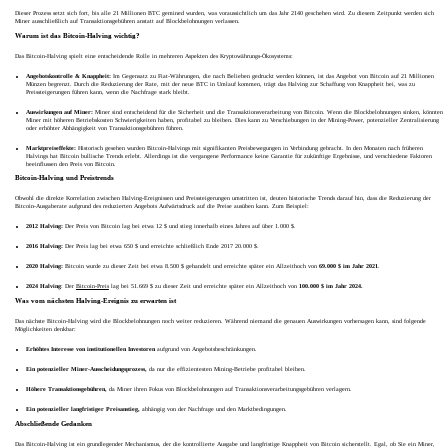
Dieser Prozess setzt sich fort, bis alle 21 Millionen BTC gemined wurden, was voraussichtlich um das Jahr 2140 geschehen wird. Zu diesem Zeitpunkt werden sich
Miner ausschließlich auf Transaktionsgebühren anstatt auf Blockbelohnungen verlassen.
Warum ist das Bitcoin-Halving wichtig?
Das Bitcoin-Halving spielt eine entscheidende Rolle in mehreren Aspekten des Kryptowährungs-Ökosystems:
Angebotskontrolle & Knappheit:
Im Gegensatz zu Fiat-Währungen, die nach Belieben gedruckt werden können, ist das Angebot von Bitcoin auf 21 Millionen
Münzen begrenzt. Durch die Reduzierung der Rate, mit der neue BTC in Umlauf kommen, trägt das Halving zur Schaffung von Knappheit bei, was zu
Preissteigerungen führen kann, wenn die Nachfrage stark bleibt.
Auswirkungen auf Miner:
Miner sind entscheidend für die Sicherheit und die Transaktionsverarbeitung von Bitcoin. Wenn die Blockbelohnungen sinken, könnten
Miner mit höheren Betriebskosten Schwierigkeiten haben, profitabel zu bleiben. Dies kann zu Verschiebungen in der Mining-Power, potenzieller Zentralisierung
oder erhöhter Abhängigkeit von Transaktionsgebühren führen.
Marktpreiseffekte:
Historisch gesehen wurden Bitcoin-Halvings mit signifikanten Preisbewegungen in Verbindung gebracht. In den Monaten nach früheren
Halvings hat Bitcoin bullische Trends erlebt. Allerdings ist die vergangene Performance keine Garantie für zukünftige Ergebnisse, und verschiedene Faktoren
beeinflussen den Preis von Bitcoin.
Bitcoin-Halving und Preistrends
Obwohl die direkte Korrelation zwischen Halving-Ereignissen und Preissteigerungen umstritten ist, deuten historische Trends darauf hin, dass die Reduzierung der
Bitcoin-Ausgaberate aufgrund des reduzierten Angebots Aufwärtsdruck auf die Preise ausüben kann. Zum Beispiel:
2012 Halving:
Der Preis von Bitcoin lag bei etwa 12 $ und stieg innerhalb eines Jahres auf über 1.000 $.
2016 Halving:
Der Preis lag bei etwa 650 $ und erreichte schließlich Ende 2017 20.000 $.
2020 Halving:
Bitcoin wurde zu dieser Zeit bei etwa 8.500 $ gehandelt und erreichte später ein Allzeithoch von
69.000 $ im Jahr 2021
.
2024 Halving
: Der
Bitcoin-Preis
lag bei 51.669 $ zu dieser Zeit und erreichte später ein Allzeithoch von
100.000 $ im Jahr 2024.
Was vom nächsten Halving-Ereignis zu erwarten ist
Das nächste Bitcoin-Halving wird die Blockbelohnungen noch weiter reduzieren. Während niemand die genauen Auswirkungen vorhersagen kann, sind folgende
Möglichkeiten denkbar:
Erhöhtes Interesse von institutionellen Investoren
aufgrund von Angebotsbeschränkungen.
Ein potenzieller Miner-Ausscheidungsprozess,
da nur die effizientesten Mining-Betriebe profitabel bleiben.
Höhere Transaktionsgebühren,
da Miner ihren Fokus von Blockbelohnungen auf Transaktionsverarbeitungsgebühren verlagern.
Ein potenzieller langfristiger Preisanstieg,
abhängig von der Nachfrage und den Marktbedingungen.
Abschließende Gedanken
Das Bitcoin-Halving ist ein grundlegender Mechanismus, der die kontrollierte Ausgabe und langfristige Knappheit von Bitcoin sicherstellt. Egal, ob Sie ein Miner,