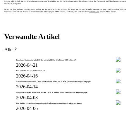
Investor oder einfach nur ein Krypto-Enthusiast sind, das Verständnis, wie das Halving funktioniert, kann Ihnen helfen, die Preiszyklen und Marktbewegungen von
Bitcoin zu navigieren.
Da wir uns dem nächsten Halving nähern, sollten Sie die Markttrends, die Aktivität der Miner und das institutionelle Interesse im Auge behalten – diese Faktoren
werden die Zukunft von Bitcoin in den kommenden Jahren prägen. HODL weiter, Toobiters, und lasst uns dieses
Bitcoin-Gold
bis zum Mond reiten!
Verwandte Artikel
Alle
Erweitern Stablecoins heimlich die wirtschaftliche Macht der USA weltweit?
2026-04-21
Was ist CeFi und wie funktioniert es?
2026-04-16
Gewinne einen Anteil von 1 Mio. USDT in der Toobit x LALIGA „Season of Victory“-Kampagne
2026-04-14
Gewinnen Sie einen Anteil von 100.000 USDT in Toobits DEX+ Osterüberraschungskampagne
2026-04-08
Wie Toobits CryptoCopy-Integration die Funktionsweise des Copy-Tradings verändert
2026-04-06