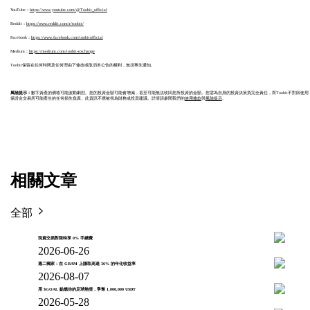
YouTube：
https://www.youtube.com/@Toobit_official
Reddit：
https://www.reddit.com/r/toobit/
Facebook：
https://www.facebook.com/toobitofficial
Medium：
https://medium.com/toobit-exchange
Toobit保留在任何時間及任何理由下修改或取消本公告的權利，無須事先通知。
風險提示：
數字資產的價格可能波動劇烈。您的投資金額可能會增減，甚至可能無法收回您所投資的金額。您需為自身的投資決策負完全責任，而Toobit不對因使用
保證金交易所可能產生的任何損失負責。此資訊不應被視為財務或投資建議。詳情請參閱我們的
使用條款
與
風險提示
。
相關文章
全部
現貨交易對限時享 0% 手續費
2026-06-26
週二獨家：在 GRAM 上賺取高達 36% 的年化收益率
2026-08-07
用 $GOAL 點燃你的足球熱情，爭奪 1,000,000 USDT
2026-05-28