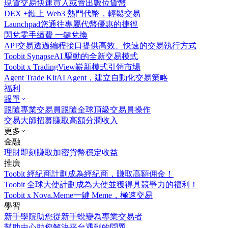
現貨交易
快速買入或賣出數位貨幣
DEX +
鏈上 Web3 熱門代幣，輕鬆交易
Launchpad
您通往專屬代幣優惠的捷徑
閃兌
零手續費 一鍵兌換
API交易
透過編程接口提供高效、快速的交易執行方式
Toobit Synapse
AI 驅動的全新交易模式
Toobit x TradingView
嶄新模式引領市場
Agent Trade Kit
AI Agent，建立自動化交易策略
福利
跟單
跟隨專業交易員
跟隨全球頂級交易員操作
交易大師招募
賺取高額分潤收入
更多
金融
理財
即刻賺取加密貨幣穩定收益
推廣
Toobit 經紀商計劃
成為經紀商，賺取高額佣金！
Toobit 全球大使計劃
成為大使並獲得具競爭力的福利！
Toobit x Nova.Meme
一鍵 Meme，極速交易
學習
新手學院
助您從新手蛻變為專業交易者
幫助中心
助您解決平台遇到的問題