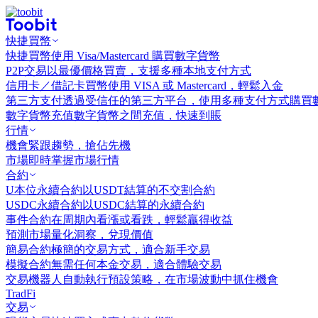
快捷買幣
快捷買幣
使用 Visa/Mastercard 購買數字貨幣
P2P交易
以最優價格買賣，支援多種本地支付方式
信用卡／借記卡買幣
使用 VISA 或 Mastercard，輕鬆入金
第三方支付
透過受信任的第三方平台，使用多種支付方式購買
數字貨幣充值
數字貨幣之間充值，快速到賬
行情
機會
緊跟趨勢，搶佔先機
市場
即時掌握市場行情
合約
U本位永續合約
以USDT結算的不交割合約
USDC永續合約
以USDC結算的永續合約
事件合約
在周期內看漲或看跌，輕鬆贏得收益
預測市場
量化洞察，兌現價值
簡易合約
極簡的交易方式，適合新手交易
模擬合約
無需任何本金交易，適合體驗交易
交易機器人
自動執行預設策略，在市場波動中抓住機會
TradFi
交易