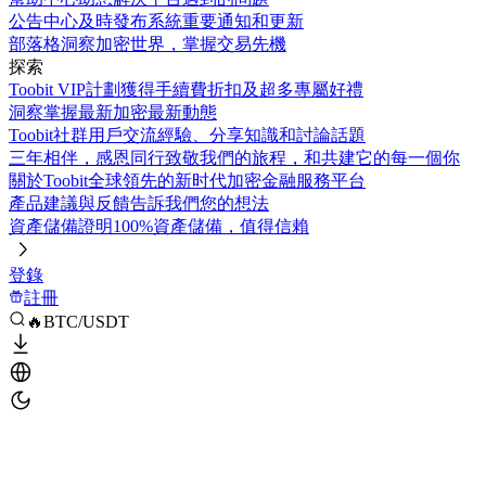
公告中心
及時發布系統重要通知和更新
部落格
洞察加密世界，掌握交易先機
探索
Toobit VIP計劃
獲得手續費折扣及超多專屬好禮
洞察
掌握最新加密最新動態
Toobit社群
用戶交流經驗、分享知識和討論話題
三年相伴，感恩同行
致敬我們的旅程，和共建它的每一個你
關於Toobit
全球領先的新时代加密金融服務平台
產品建議與反饋
告訴我們您的想法
資產儲備證明
100%資產儲備，值得信賴
登錄
註冊
🔥BTC/USDT