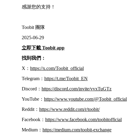
感謝您的支持！
Toobit 團隊
2025-06-29
立即下載 Toobit app
找到我們：
X：
https://x.com/Toobit_official
Telegram：
https://t.me/Toobit_EN
Discord：
https://discord.com/invite/vvxTuGTz
YouTube：
https://www.youtube.com/@Toobit_official
Reddit：
https://www.reddit.com/r/toobit/
Facebook：
https://www.facebook.com/toobitofficial
Medium：
https://medium.com/toobit-exchange