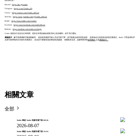
找到我們於：
Discord：
https://dsc.gg/toobit
Telegram：
https://t.me/Toobit_EN
Twitter：
https://twitter.com/Toobit_official
YouTube：
https://www.youtube.com/@Toobit_official
Reddit：
https://www.reddit.com/r/toobit/
Facebook：
https://www.facebook.com/toobitofficial
Medium：
https://medium.com/toobit-exchange
Toobit 保留自行決定在任何時間、基於任何理由修改或取消本公告的權利，恕不另行通知。
風險提示
：數字資產價格可能波動劇烈。 您的投資價值可能上升也可能下降，您可能無法收回所投金額。 您需為自己的投資決策負完整責任，Toobit 不對使用杠杆
交易可能導致的任何損失承擔責任。 此信息不應被視為財務或投資建議。 有關更多信息，請參閱我們的
使用條款
以及
風險提示
。
相關文章
全部
Toobit 將從 Toobit 現貨市場下架 DUCK
2026-08-07
Toobit 將從 Toobit 現貨市場下架 TLOS