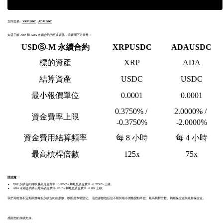
立即交易：
XRPUSDC
|
ADAUSDC
如需了解 XRP 和 ADA 永續合約的更多資訊，請參閱下方表格：
USDⓈ-M 永續合約
XRPUSDC
ADAUSDC
標的資產
XRP
ADA
結算資產
USDC
USDC
最小報價單位
0.0001
0.0001
0.3750% / 
2.0000% / 
資金費率上限
-0.3750%
-2.0000%
資金費用結算頻率
每 8 小時
每 4 小時
最高槓桿倍數
125x
75x
請注意：
XRP 永續合約將以最高資金費率 +0.3750% 和最低資金費率 -0.3750% 上線。
ADA 永續合約將以最高資金費率 +2.0% 和最低資金費率 -2.0% 上線。
我們可能會不定期調整每個永續合約的參數，以因應市場變化。 這些參數包括但不限於最小價格變動單位、最高槓桿倍數、初始保證金與維持保證金。
感謝您的持續支持。