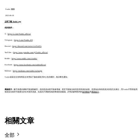
 Toobit 團隊 
 2025-06-18 
立即下載 Toobit app
找到我們：
X：
https://x.com/Toobit_official
Telegram：
https://t.me/Toobit_EN
Discord：
https://discord.com/invite/vvxTuGTz
YouTube：
https://www.youtube.com/@Toobit_official
Reddit：
https://www.reddit.com/r/toobit/
Facebook：
https://www.facebook.com/toobitofficial
Medium：
https://medium.com/toobit-exchange
Toobit保留在任何時間及任何理由下修改或取消本公告的權利，無須事先通知。
風險提示：
數字資產的價格可能波動劇烈。您的投資金額可能會增減，甚至可能無法收回您所投資的金額。您需為自身的投資決策負完全責任，而Toobit不對因使用
保證金交易所可能產生的任何損失負責。此資訊不應被視為財務或投資建議。詳情請參閱我們的
使用條款
與
風險提示
。
相關文章
全部