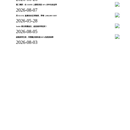
週二獨家：在 GRAM 上賺取高達 36% 的年化收益率
2026-08-07
用 $GOAL 點燃你的足球熱情，爭奪 1,000,000 USDT
2026-05-28
Toobit 積分限量搶兌，超值福利等您來！
2026-08-05
啟動跟單交易，享獎勵及最高達100%的虧損保障
2026-08-03