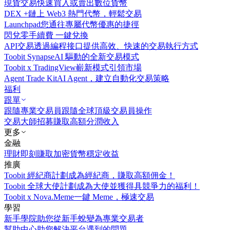
現貨交易
快速買入或賣出數位貨幣
DEX +
鏈上 Web3 熱門代幣，輕鬆交易
Launchpad
您通往專屬代幣優惠的捷徑
閃兌
零手續費 一鍵兌換
API交易
透過編程接口提供高效、快速的交易執行方式
Toobit Synapse
AI 驅動的全新交易模式
Toobit x TradingView
嶄新模式引領市場
Agent Trade Kit
AI Agent，建立自動化交易策略
福利
跟單
跟隨專業交易員
跟隨全球頂級交易員操作
交易大師招募
賺取高額分潤收入
更多
金融
理財
即刻賺取加密貨幣穩定收益
推廣
Toobit 經紀商計劃
成為經紀商，賺取高額佣金！
Toobit 全球大使計劃
成為大使並獲得具競爭力的福利！
Toobit x Nova.Meme
一鍵 Meme，極速交易
學習
新手學院
助您從新手蛻變為專業交易者
幫助中心
助您解決平台遇到的問題