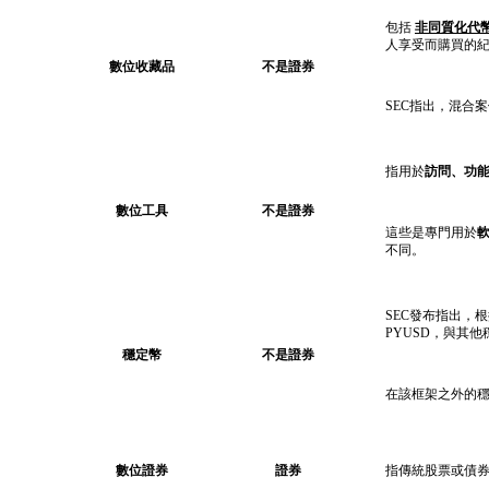
包括
非同質化代幣
人享受而購買的
數位收藏品
不是證券
SEC指出，混合
指用於
訪問、功
數位工具
不是證券
這些是專門用於
不同。
SEC發布指出，
PYUSD，與其
穩定幣
不是證券
在該框架之外的
數位證券
證券
指傳統股票或債