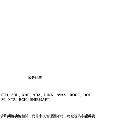
它是什麼
、ETH、SOL、XRP、ADA、LINK、AVAX、DOGE、DOT、
LM、XTZ、BCH、SHIB
和
APT
。
需求和網絡功能
相關，而非中央管理團隊時，將被視為
非證券資