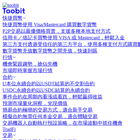
快捷買幣
快捷買幣
使用 Visa/Mastercard 購買數字貨幣
P2P交易
以最優價格買賣，支援多種本地支付方式
信用卡／借記卡買幣
使用 VISA 或 Mastercard，輕鬆入金
第三方支付
透過受信任的第三方平台，使用多種支付方式購買
數字貨幣充值
數字貨幣之間充值，快速到賬
行情
機會
緊跟趨勢，搶佔先機
市場
即時掌握市場行情
合約
U本位永續合約
以USDT結算的不交割合約
USDC永續合約
以USDC結算的永續合約
事件合約
在周期內看漲或看跌，輕鬆贏得收益
預測市場
量化洞察，兌現價值
簡易合約
極簡的交易方式，適合新手交易
模擬合約
無需任何本金交易，適合體驗交易
交易機器人
自動執行預設策略，在市場波動中抓住機會
TradFi
交易