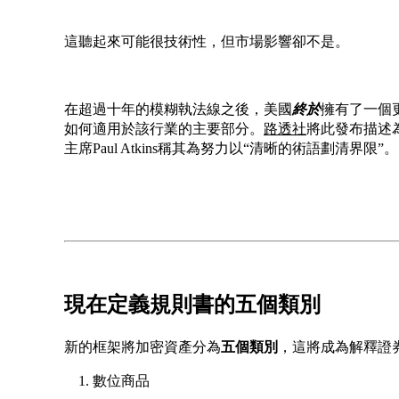
這聽起來可能很技術性，但市場影響卻不是。
在超過十年的模糊執法線之後，美國
終於
擁有了一個
如何適用於該行業的主要部分。
路透社
將此發布描述
主席Paul Atkins稱其為努力以“清晰的術語劃清界限”。
現在定義規則書的五個類別
新的框架將加密資產分為
五個類別
，這將成為解釋證
數位商品