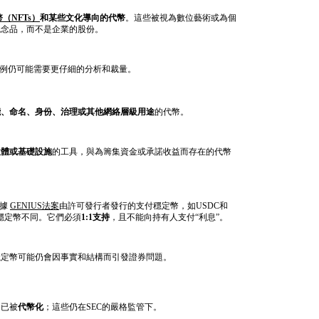
（NFTs）
和某些文化導向的代幣
。這些被視為數位藝術或為個
紀念品，而不是企業的股份。
案例仍可能需要更仔細的分析和裁量。
能、命名、身份、治理或其他網絡層級用途
的代幣。
軟體或基礎設施
的工具，與為籌集資金或承諾收益而存在的代幣
根據
GENIUS法案
由許可發行者發行的支付穩定幣，如USDC和
他穩定幣不同。它們必須
1:1支持
，且不能向持有人支付“利息”。
穩定幣可能仍會因事實和結構而引發證券問題。
券已被
代幣化
；這些仍在SEC的嚴格監管下。