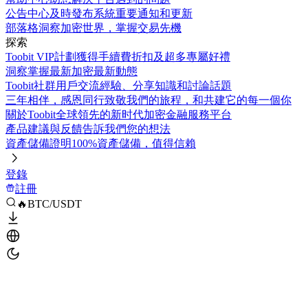
公告中心
及時發布系統重要通知和更新
部落格
洞察加密世界，掌握交易先機
探索
Toobit VIP計劃
獲得手續費折扣及超多專屬好禮
洞察
掌握最新加密最新動態
Toobit社群
用戶交流經驗、分享知識和討論話題
三年相伴，感恩同行
致敬我們的旅程，和共建它的每一個你
關於Toobit
全球領先的新时代加密金融服務平台
產品建議與反饋
告訴我們您的想法
資產儲備證明
100%資產儲備，值得信賴
登錄
註冊
🔥BTC/USDT