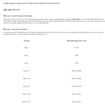
📣 Thời gian diễn ra sự kiện: 2025-07-10 10:00 AM (UTC) đến 2025-07-20 10:00 AM (UTC)
WEB
/
APP
- Đăng ký ngay
🎁 Sự kiện 1: Nạp $50 để nhận 10 USDT Bonus
Hãy dùng thẻ vàng của bạn để vươn tới vinh quang! Trong thời gian diễn ra sự kiện, người dùng phải nạp token
TANSSI, IDOL
trị giá 50 USDT để đủ điều kiện nhận
phần thưởng 10 USDT. Người dùng nạp ít nhất 50 USDT trong 1 giao dịch sẽ được nhận phần thưởng 10 USDT theo thứ tự thời gian nạp. Lưu ý: phần thưởng này chỉ áp
dụng cho 1.000 người dùng đầu tiên đủ điều kiện. Ưu tiên người đến trước!
🎁 Sự kiện 2: Cuộc thi Giao dịch Spot
Trong thời gian sự kiện, người dùng cần tích lũy khối lượng giao dịch Spot ≥500 USDT để có cơ hội chia sẻ quỹ thưởng trị giá $20.000 bằng token cụ thể. Xem bảng
bên dưới để biết bạn có thể nhận được phần thưởng gì trong sự kiện này:
Xếp hạng
Phần thưởng (bằng token cụ thể)
Hạng 1
$1.000
Hạng 2
$800
Hạng 3
$550
Hạng 4-10
$450 mỗi người
Hạng 11-20
$300 mỗi người
Hạng 21-50
$150 mỗi người
Hạng 51-100
$70 mỗi người
Hạng 101-150
$30 mỗi người