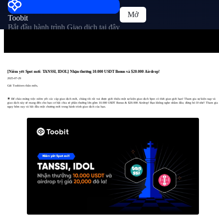
Mở
Toobit
Bắt đầu hành trình Giao dịch tại đây
[Niêm yết Spot mới: TANSSI, IDOL] Nhận thưởng 10.000 USDT Bonus và $20.000 Airdrop!
2025-07-29
Gửi Toobiters thân mến,
🌟 Để chào mừng việc niêm yết các cặp giao dịch mới, chúng tôi rất vui được giới thiệu một sự kiện giao dịch Spot có thời gian giới hạn! Tham gia sự kiện nạp và
giao dịch này sẽ mang đến cho bạn cơ hội chia sẻ phần thưởng lớn gồm 10.000 USDT Bonus & $20.000 Airdrop! Bạn không nghe nhầm đâu; đừng bỏ lỡ nhé! Tham gia
ngay hôm nay và bắt đầu một chương mới trong hành trình giao dịch của bạn.