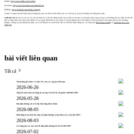
Reddit:
https://www.reddit.com/r/toobit/
Facebook:
https://www.facebook.com/toobitofficial
Medium:
https://medium.com/toobit-exchange
Toobit có quyền sửa đổi hoặc hủy bỏ thông báo này vào bất kỳ thời điểm nào và vì bất kỳ lý do gì mà không cần thông báo trước.
Cảnh báo rủi ro:
Giá trị của các tài sản kỹ thuật số có thể dao động mạnh. Giá trị đầu tư của bạn có thể giảm hoặc tăng và bạn có thể không lấy lại được số tiền đã
đầu tư. Bạn hoàn toàn chịu trách nhiệm về các quyết định đầu tư của mình và Toobit không chịu trách nhiệm về bất kỳ khoản lỗ nào phát sinh từ việc sử dụng
Margin. Thông tin này không nên được coi là lời khuyên tài chính hoặc đầu tư. Để biết thêm thông tin, vui lòng xem
Điều khoản sử dụng
và
Cảnh báo rủi ro của
chúng tôi
.
bài viết liên quan
Tất cả
Tận hưởng phí maker và taker 0% cho các cặp giao dịch spot
2026-06-26
Thắp lên niềm đam mê bóng đá của bạn với $GOAL để giành 1.000.000 USDT
2026-05-28
Đổi phần thưởng với tỷ lệ đặc biệt bằng điểm Toobit
2026-08-05
Khởi động Giao dịch Sao chép với phần thưởng và bảo hiểm rủi ro lên đến 100%
2026-08-03
Leo hạng qua các mục tiêu để nhận phần thưởng lên tới 20.200 USDT
2026-07-02