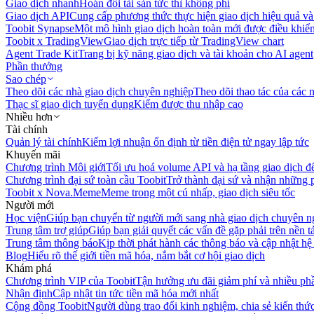
Giao dịch nhanh
Hoán đổi tài sản tức thì không phí
Giao dịch API
Cung cấp phương thức thực hiện giao dịch hiệu quả và
Toobit Synapse
Một mô hình giao dịch hoàn toàn mới được điều khiển
Toobit x TradingView
Giao dịch trực tiếp từ TradingView chart
Agent Trade Kit
Trang bị kỹ năng giao dịch và tài khoản cho AI agent
Phần thưởng
Sao chép
Theo dõi các nhà giao dịch chuyên nghiệp
Theo dõi thao tác của các n
Thạc sĩ giao dịch tuyển dụng
Kiếm được thu nhập cao
Nhiều hơn
Tài chính
Quản lý tài chính
Kiếm lợi nhuận ổn định từ tiền điện tử ngay lập tức
Khuyến mãi
Chương trình Môi giới
Tối ưu hoá volume API và hạ tầng giao dịch đ
Chương trình đại sứ toàn cầu Toobit
Trở thành đại sứ và nhận những p
Toobit x Nova.Meme
Meme trong một cú nhấp, giao dịch siêu tốc
Người mới
Học viện
Giúp bạn chuyển từ người mới sang nhà giao dịch chuyên n
Trung tâm trợ giúp
Giúp bạn giải quyết các vấn đề gặp phải trên nền t
Trung tâm thông báo
Kịp thời phát hành các thông báo và cập nhật hệ
Blog
Hiểu rõ thế giới tiền mã hóa, nắm bắt cơ hội giao dịch
Khám phá
Chương trình VIP của Toobit
Tận hưởng ưu đãi giảm phí và nhiều ph
Nhận định
Cập nhật tin tức tiền mã hóa mới nhất
Cộng đồng Toobit
Người dùng trao đổi kinh nghiệm, chia sẻ kiến thức