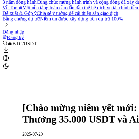
3 năm đồng hành
Cùng chúc mừng hành trình và cộng đồng đã xây d
Về Toobit
Một nền tảng toàn cầu dẫn đầu thế hệ dịch vụ tài chính tiền
Đề xuất & Góp ý
Chia sẻ ý tưởng để cải thiện sàn giao dịch
Bằng chứng dự trữ
Niềm tin được xây dựng trên dự trữ 100%
Đăng nhập
Đăng ký
🔥BTC/USDT
[Chào mừng niêm yết mới:
Thưởng 35.000 USDT và Ai
2025-07-29