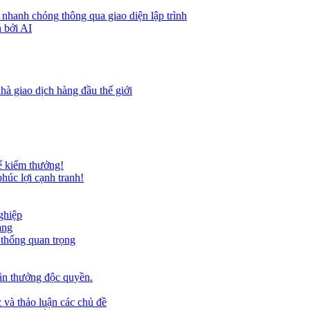
 nhanh chóng thông qua giao diện lập trình
 bởi AI
hà giao dịch hàng đầu thế giới
ể kiếm thưởng!
húc lợi cạnh tranh!
ghiệp
ảng
 thống quan trọng
ần thưởng độc quyền.
 và thảo luận các chủ đề