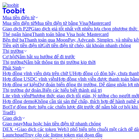
Mua tiền điện tử
Mua tiền điện tử
Mua tiền điện tử bằng Visa/Mastercard
Giao dịch P2P
Giao dịch giá tốt nhất với nhiều lựa chọn phương thức
Thẻ ngân hàng
Thanh toán bằng Visa hoặc Mastercard
Bên thứ ba
Thanh toán qua MoonPay, Advcash, Simplex, và nhiều kê
Tiền gửi tiền điện tử
Gửi tiền điện tử chéo, tài khoản nhanh chóng
Thị trường
Cơ hội
Nắm bắt xu hướng để đi trước
Thị trường
Nắm bắt thông tin thị trường kịp thời
Phái Sinh
Hợp đồng vĩnh viễn dựa trên chữ U
Hợp đồng có đòn bẩy, chưa than
Hợp đồng USDC vĩnh viễn
Hợp đồng vĩnh viễn được thanh toán b
Hợp đồng sự kiện
Dự đoán biến động thị trường. Dễ dàng nhận lợi n
Thị trường dự đoán.
Biến các hiểu biết thành giá trị
Lite vĩnh viễn
Phương thức giao dịch tối giản, lý tưởng cho người mới
Hợp đồng demo
Không cần tài sản thế chấp, thích hợp để hành nghề 
Bot
Tự động thực hiện các chiến lược đặt trước để nắm bắt cơ hội khi
TradFi
Giao dịch
Giao ngay
Mua hoặc bán tiền điện tử nhanh chóng
DEX +
Giao dịch các token Web3 phổ biến trên chuỗi một cách dễ d
Launchpad
Truy cập các listing token giai đoạn đầu