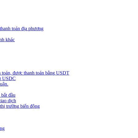
 thanh toán địa phương
nh khác
h toán, được thanh toán bằng USDT
ằng USDC
huận.
 bắt đầu
giao dịch
 thị trường biến động
àng