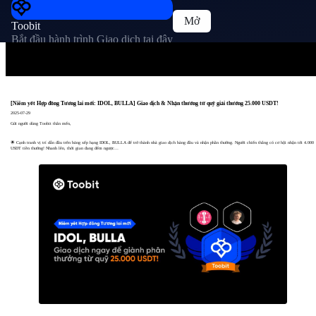
Mở
Toobit
Bắt đầu hành trình Giao dịch tại đây
[Niêm yết Hợp đồng Tương lai mới: IDOL, BULLA] Giao dịch & Nhận thưởng từ quỹ giải thưởng 25.000 USDT!
2025-07-29
Gửi người dùng Toobit thân mến,
🌟 Cạnh tranh vị trí dẫn đầu trên bảng xếp hạng IDOL, BULLA để trở thành nhà giao dịch hàng đầu và nhận phần thưởng. Người chiến thắng có cơ hội nhận tới 4.000
USDT tiền thưởng! Nhanh lên, thời gian đang đếm ngược…