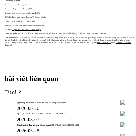
Tìm chúng tôi trên:
X:
https://x.com/Toobit_official
Telegram:
https://t.me/Toobit_EN
Discord:
https://discord.com/invite/vvxTuGTz
YouTube:
https://www.youtube.com/@Toobit_official
Reddit:
https://www.reddit.com/r/toobit/
Facebook:
https://www.facebook.com/toobitofficial
Medium:
https://medium.com/toobit-exchange
Toobit có quyền sửa đổi hoặc hủy bỏ thông báo này vào bất kỳ thời điểm nào và vì bất kỳ lý do gì mà không cần thông báo trước.
Cảnh báo rủi ro:
Giá trị của các tài sản kỹ thuật số có thể dao động mạnh. Giá trị đầu tư của bạn có thể giảm hoặc tăng và bạn có thể không lấy lại được số tiền đã
đầu tư. Bạn hoàn toàn chịu trách nhiệm về các quyết định đầu tư của mình và Toobit không chịu trách nhiệm về bất kỳ khoản lỗ nào phát sinh từ việc sử dụng
Margin. Thông tin này không nên được coi là lời khuyên tài chính hoặc đầu tư. Để biết thêm thông tin, vui lòng xem
Điều khoản sử dụng
và
Cảnh báo rủi ro của
chúng tôi
.
bài viết liên quan
Tất cả
Tận hưởng phí maker và taker 0% cho các cặp giao dịch spot
2026-06-26
Độc quyền thứ Ba: Kiếm tới 36% APR khi nắm giữ GRAM
2026-08-07
Thắp lên niềm đam mê bóng đá của bạn với $GOAL để giành 1.000.000 USDT
2026-05-28