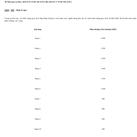
📣 Thời gian sự kiện: 2025-07-07
07:00 AM (UTC)
đến 2025-07-17
07:00 AM (UTC)
WEB
/
APP
- Đăng ký ngay
Trong sự kiện này, chỉ khối lượng giao dịch Hợp đồng Tương lai mới được tính. Người dùng phải đạt tối thiểu khối lượng giao dịch 20.000 USDT để đủ điều kiện nhận
phần thưởng cuối cùng.
Xếp hạng
Phần thưởng (Tiền thưởng USDT)
Hạng 1
4.000
Hạng 2
3.500
Hạng 3
2.500
Hạng 4
2.000
Hạng 5
1.200
Hạng 6
1.000
Hạng 7
900
Hạng 8
800
Hạng 9
600
Hạng 10
400