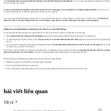
cách
tiền thu được được rửa qua một mạng lưới rộng lớn các giao dịch blockchain để che giấu nguồn gốc
, và các cơ quan chức năng đã theo đuổi việc tịch thu để
trả lại tiền thu hồi cho nạn nhân.
Các báo cáo cũng đã liên kết một phần của nền kinh tế lừa đảo này với các hoạt động có trụ sở tại Đông Nam Á sử dụng lao động bị buôn bán
, đó là lý do tại sao
các nhóm tuân thủ châu Á coi dòng chảy stablecoin là một khu vực rủi ro tuyến đầu.
Các cơ quan quản lý đã phản ứng bằng cách thắt chặt các quy tắc về phát hành stablecoin, công bố thông tin, và kiểm soát tại các điểm vào và ra.
Hướng đi của
stablecoin ở châu Á là rõ ràng: ít dung thứ hơn cho các dự trữ không rõ ràng, nhiều yêu cầu hơn về phát hành có giấy phép và tuân thủ mạnh mẽ.
Stablecoin có trở thành đường ray thanh toán của châu Á vào năm 2026 không?
Từ cuối năm 2025 đến đầu năm 2026, câu chuyện stablecoin của châu Á đã trở nên ít về đầu cơ và nhiều hơn về cơ sở hạ tầng.
Nhiều
stablecoin được hỗ trợ bằng tiền fiat địa phương
đang xuất hiện, nhưng stablecoin USD vẫn chiếm ưu thế trong việc sử dụng thực tế.
Các ngân hàng đang di chuyển cẩn thận, ưa thích
tiền gửi mã hóa và các thí điểm thanh toán được điều chỉnh
trong khi họ chờ đợi sự liên kết rõ ràng hơn trong
khu vực.
Các cơ quan quản lý đang hội tụ xung quanh một thông điệp đơn giản:
việc phát hành stablecoin phải được hỗ trợ bởi tài sản dự trữ chất lượng cao
, với các đổi
trả đáng tin cậy và tuân thủ có thể thực thi.
Nói cách khác, stablecoin không còn cố gắng "thay thế ngân hàng". Con đường thực tế hơn là stablecoin trở thành một
lớp thanh toán được điều chỉnh cho các khoản
thanh toán qua biên giới và tài sản kỹ thuật số
, trong khi các ngân hàng giữ mối quan hệ khách hàng và tài khoản được bảo hiểm.
Nếu bạn muốn theo dõi những gì quan trọng tiếp theo, hãy chú ý đến ba tín hiệu dưới đây:
Những khu vực pháp lý nào phê duyệt các nhà phát hành có giấy phép
Cách tài sản dự trữ được định nghĩa và kiểm toán
Liệu các ngân hàng có chấp nhận stablecoin trực tiếp hay mở rộng tiền gửi mã hóa như một lựa chọn an toàn hơn cho tổ chức
bài viết liên quan
Tất cả
Theo dõi khả năng tăng lãi suất tháng 9 và tác động đến thị trường tiền mã hóa