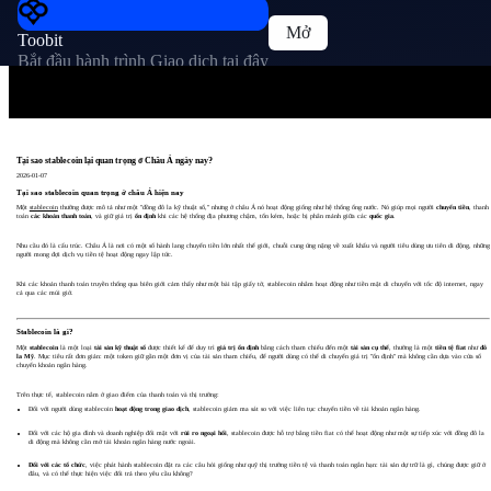
Mở
Toobit
Bắt đầu hành trình Giao dịch tại đây
Tại sao stablecoin lại quan trọng ở Châu Á ngày nay?
2026-01-07
Tại sao stablecoin quan trọng ở châu Á hiện nay
Một
stablecoin
thường được mô tả như một "đồng đô la kỹ thuật số," nhưng ở châu Á nó hoạt động giống như hệ thống ống nước. Nó giúp mọi người
chuyển tiền
, thanh
toán
các khoản thanh toán
, và giữ giá trị
ổn định
khi các hệ thống địa phương chậm, tốn kém, hoặc bị phân mảnh giữa các
quốc gia
.
Nhu cầu đó là cấu trúc. Châu Á là nơi có một số hành lang chuyển tiền lớn nhất thế giới, chuỗi cung ứng nặng về xuất khẩu và người tiêu dùng ưu tiên di động, những
người mong đợi dịch vụ tiền tệ hoạt động ngay lập tức.
Khi các khoản thanh toán truyền thống qua biên giới cảm thấy như một bài tập giấy tờ, stablecoin nhằm hoạt động như tiền mặt di chuyển với tốc độ internet, ngay
cả qua các múi giờ.
Stablecoin là gì?
Một
stablecoin
là một loại
tài sản kỹ thuật số
được thiết kế để duy trì
giá trị ổn định
bằng cách tham chiếu đến một
tài sản cụ thể
, thường là một
tiền tệ fiat
như
đô
la Mỹ
. Mục tiêu rất đơn giản: một token giữ gần một đơn vị của tài sản tham chiếu, để người dùng có thể di chuyển giá trị "ổn định" mà không cần dựa vào cửa sổ
chuyển khoản ngân hàng.
Trên thực tế, stablecoin nằm ở giao điểm của thanh toán và thị trường:
Đối với người dùng stablecoin
hoạt động trong giao dịch
, stablecoin giảm ma sát so với việc liên tục chuyển tiền về tài khoản ngân hàng.
Đối với các hộ gia đình và doanh nghiệp đối mặt với
rủi ro ngoại hối
, stablecoin được hỗ trợ bằng tiền fiat có thể hoạt động như một sự tiếp xúc với đồng đô la
di động mà không cần mở tài khoản ngân hàng nước ngoài.
Đối với các tổ chức
, việc phát hành stablecoin đặt ra các câu hỏi giống như quỹ thị trường tiền tệ và thanh toán ngắn hạn: tài sản dự trữ là gì, chúng được giữ ở
đâu, và có thể thực hiện việc đổi trả theo yêu cầu không?