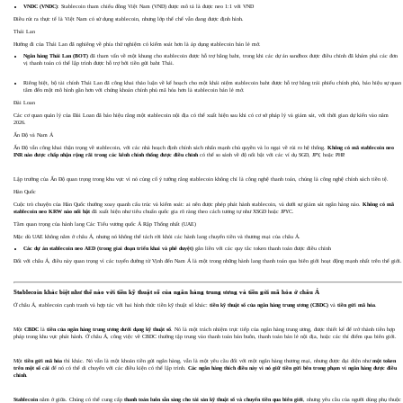
VNDC (VNDC)
: Stablecoin tham chiếu đồng Việt Nam (VND) được mô tả là được neo 1:1 với VND
Điều rút ra thực tế là Việt Nam có sử dụng stablecoin, nhưng lớp thể chế vẫn đang được định hình.
Thái Lan
Hướng đi của Thái Lan đã nghiêng về phía thử nghiệm có kiểm soát hơn là áp dụng stablecoin bán lẻ mở.
Ngân hàng Thái Lan (BOT)
đã tham vấn về một khung cho stablecoin được hỗ trợ bằng baht, trong khi các dự án sandbox được điều chỉnh đã khám phá các đơn
vị thanh toán có thể lập trình được hỗ trợ bởi tiền gửi baht Thái.
Riêng biệt, bộ tài chính Thái Lan đã công khai thảo luận về kế hoạch cho một khái niệm stablecoin baht được hỗ trợ bằng trái phiếu chính phủ, báo hiệu sự quan
tâm đến một mô hình gần hơn với chứng khoán chính phủ mã hóa hơn là stablecoin bán lẻ mở.
Đài Loan
Các cơ quan quản lý của Đài Loan đã báo hiệu rằng một stablecoin nội địa có thể xuất hiện sau khi có cơ sở pháp lý và giám sát, với thời gian dự kiến vào năm
2026.
Ấn Độ và Nam Á
Ấn Độ vẫn công khai thận trọng về stablecoin, với các nhà hoạch định chính sách nhấn mạnh chủ quyền và lo ngại về rủi ro hệ thống.
Không có mã stablecoin neo
INR nào được chấp nhận rộng rãi trong các kênh chính thống được điều chỉnh
có thể so sánh về độ nổi bật với các ví dụ SGD, JPY, hoặc PHP.
Lập trường của Ấn Độ quan trọng trong khu vực vì nó củng cố ý tưởng rằng stablecoin không chỉ là công nghệ thanh toán, chúng là công nghệ chính sách tiền tệ.
Hàn Quốc
Cuộc trò chuyện của Hàn Quốc thường xoay quanh cấu trúc và kiểm soát: ai nên được phép phát hành stablecoin, và dưới sự giám sát ngân hàng nào.
Không có mã
stablecoin neo KRW nào nổi bật
đã xuất hiện như tiêu chuẩn quốc gia rõ ràng theo cách tương tự như XSGD hoặc JPYC.
Tầm quan trọng của hành lang Các Tiểu vương quốc Ả Rập Thống nhất (UAE)
Mặc dù UAE không nằm ở châu Á, nhưng nó không thể tách rời khỏi các hành lang chuyển tiền và thương mại của châu Á.
Các dự án stablecoin neo AED (trong giai đoạn triển khai và phê duyệt)
gắn liền với các quy tắc token thanh toán được điều chỉnh
Đối với châu Á, điều này quan trọng vì các tuyến đường từ Vịnh đến Nam Á là một trong những hành lang thanh toán qua biên giới hoạt động mạnh nhất trên thế giới.
Stablecoin khác biệt như thế nào với tiền kỹ thuật số của ngân hàng trung ương và tiền gửi mã hóa ở châu Á
Ở châu Á, stablecoin cạnh tranh và hợp tác với hai hình thức tiền kỹ thuật số khác:
tiền kỹ thuật số của ngân hàng trung ương (CBDC)
và
tiền gửi mã hóa
.
Một
CBDC
là
tiền của ngân hàng trung ương dưới dạng kỹ thuật số
. Nó là một trách nhiệm trực tiếp của ngân hàng trung ương, được thiết kế để trở thành tiền hợp
pháp trong khu vực phát hành. Ở châu Á, công việc về CBDC thường tập trung vào thanh toán bán buôn, thanh toán bán lẻ nội địa, hoặc các thí điểm qua biên giới.
Một
tiền gửi mã hóa
thì khác. Nó vẫn là một khoản tiền gửi ngân hàng, vẫn là một yêu cầu đối với một ngân hàng thương mại, nhưng được đại diện như
một token
trên một sổ cái
để nó có thể di chuyển với các điều kiện có thể lập trình.
Các ngân hàng thích điều này vì nó giữ tiền gửi bên trong phạm vi ngân hàng được điều
chỉnh
.
Stablecoin
nằm ở giữa. Chúng có thể cung cấp
thanh toán luôn sẵn sàng cho tài sản kỹ thuật số và chuyển tiền qua biên giới
, nhưng yêu cầu của người dùng phụ thuộc