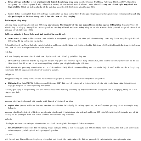
Dự án mBridge (mBridge)
là một
nền tảng tiền kỹ thuật số đa ngân hàng trung ương
ban đầu liên quan đến HKMA, Ngân hàng Thái Lan (BOT), Ngân hàng
Trung ương Các Tiểu vương quốc Ả Rập Thống nhất (CBUAE), và Viện Tiền tệ Kỹ thuật số PBOC, được hỗ trợ bởi
Trung tâm Đổi mới Ngân hàng Thanh toán
Quốc tế (BIS)
. BIS đã lưu ý rằng mBridge đã đạt giai đoạn sản phẩm khả thi tối thiểu vào giữa năm 2024.
Reuters đã báo cáo rằng BIS đã rút khỏi mBridge vào năm 2024 khi dự án trưởng thành để các ngân hàng trung ương tham gia tiếp tục, nhấn mạnh rằng
cách tiếp
cận qua biên giới ưa thích của Trung Quốc là dựa trên CBDC và có sự cho phép
.
Ảnh hưởng từ Hồng Kông:
Một căng thẳng quan trọng vào cuối năm 2025 là
sự nhạy cảm của Bắc Kinh đối với việc phát hành stablecoin tư nhân ngay cả ở Hồng Kông
. Financial Times đã
báo cáo rằng các công ty công nghệ lớn của Trung Quốc đã tạm dừng kế hoạch stablecoin ở Hồng Kông sau khi Bắc Kinh can thiệp, phản ánh lo ngại về kiểm soát và
mối quan hệ với chiến lược e-CNY.
Stablecoin nhân dân tệ Trung Quốc ngoài khơi (ngoài đường ray đại lục):
Tether CNH₮ (CNHT)
: Stablecoin tham chiếu nhân dân tệ Trung Quốc ngoài khơi (CNH), được phát hành dưới dạng CNH₮. Đây là một sản phẩm ngoài khơi và
không thay đổi lập trường cấm của đại lục.
Thông điệp thực tế của Trung Quốc cho châu Á là rõ ràng: stablecoin tư nhân không phải là tiền chấp nhận được trong hệ thống tài chính nội địa, trong khi đường ray
kiểu CBDC và cơ sở hạ tầng thanh toán có kiểm soát thì có.
Nhật Bản
Nhật Bản đang đẩy stablecoin vào các danh mục cấp thanh toán với cách xử lý pháp lý rõ ràng hơn.
JPYC (JPYC)
: Stablecoin được hỗ trợ bằng tiền fiat yên Nhật (JPY) phát hành vào ngày 27 tháng 10 năm 2025, được cấu trúc theo khung thanh toán sửa đổi của
Nhật Bản và được hỗ trợ bởi các tài sản định giá bằng yên bao gồm trái phiếu chính phủ Nhật Bản
Đây là một cột mốc quan trọng vào cuối năm 2025 vì nó đã thu hút sự chú ý đến các stablecoin không phải USD và cho thấy cách một stablecoin tiền tệ địa phương
có thể được thiết kế xung quanh tài sản dự trữ bảo thủ và quản trị.
Philippines
Philippines là một thị trường có nhu cầu cao, nơi stablecoin được định vị cho các khoản thanh toán thực tế và chuyển tiền.
Philippine Peso Coin (PHPC)
: Stablecoin peso Philippines (PHP) được neo 1:1 và được mô tả là được hỗ trợ bởi tiền mặt và các khoản tương đương tiền mặt
được giữ trong các tài khoản ngân hàng Philippines
Điều này quan trọng vì nó định khung việc phát hành stablecoin như một nâng cấp đường ray được điều chỉnh cho các dịch vụ tiền tệ hàng ngày, không chỉ là một
công cụ giao dịch.
Indonesia
Indonesia minh họa khoảng cách giữa nhu cầu người dùng và sự rõ ràng về quy định.
Rupiah Token (IDRT)
: Stablecoin được neo IDR được mô tả là được thế chấp đầy đủ 1:1 bằng rupiah fiat, với sự hỗ trợ được giữ trong các tài khoản ngân hàng
Indonesia
Indonesia cũng là một ví dụ tốt về lý do tại sao các ngân hàng lo ngại về tuân thủ qua biên giới: một stablecoin IDR có thể tồn tại trên chuỗi toàn cầu ngay cả khi
các quy tắc địa phương về thanh toán và báo cáo khác nhau theo nền tảng và đối tác.
Malaysia
Câu chuyện stablecoin của Malaysia vào cuối năm 2025 là về khả năng hiển thị ringgit và định vị thương mại.
RMJDT (RMJDT)
: Stablecoin được hỗ trợ bằng ringgit Malaysia (MYR) ra mắt vào tháng 12 năm 2025 bởi Nhiếp chính của Johor, được định vị để hỗ trợ thanh
toán thương mại qua biên giới và sử dụng ringgit rộng rãi hơn
Việt Nam
Việt Nam có hoạt động stablecoin địa phương, nhưng chưa phải là một tiêu chuẩn thống nhất, được cơ quan quản lý chấp thuận trên toàn ngành ngân hàng.