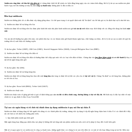
Stablecoin cũng khác với hầu hết
tiền điện tử
vì chúng được thiết kế để tránh các biến động hàng ngày của các token biến động. Đó là lý do tại sao stablecoin phát
hành ở quy mô lớn thường tự tiếp thị như
công cụ thanh toán
, không phải là đầu tư đầu cơ.
Bốn loại stablecoin
Stablecoin không phải tất cả đều được xây dựng giống nhau. Cơ chế quan trọng vì nó quyết định mức độ "ổn định" của lời hứa giá trị ổn định thực sự là như thế nào.
1) Stablecoin được hỗ trợ bằng tiền fiat
Stablecoin được hỗ trợ bằng tiền fiat được phát hành bởi một nhà phát hành stablecoin giữ
tài sản dự trữ
nhằm mục đích khớp với các đồng tiền đang lưu hành
một-
một
.
Tài sản dự trữ thường bao gồm tiền mặt, trái phiếu kho bạc và các khoản nắm giữ thanh khoản ngắn hạn, chất lượng cao khác, đó là lý do tại sao so sánh với quỹ thị
trường tiền tệ xuất hiện rất thường xuyên.
Ví dụ bao gồm: Tether (USDT), USD Coin (USDC), StraitsX Singapore Dollar (XSGD), Coins.ph Philippine Peso Coin (PHPC).
2) Stablecoin được hỗ trợ bằng tiền điện tử
Stablecoin được hỗ trợ bằng tiền điện tử thường được thế chấp quá mức với các loại tiền điện tử khác. Chúng dựa vào
hợp đồng thông minh
và cơ chế thanh lý
thay vì
dự trữ do ngân hàng nắm giữ.
Ví dụ bao gồm: Dai (DAI).
3) Stablecoin được hỗ trợ bằng hàng hóa
Stablecoin được hỗ trợ bằng hàng hóa theo dõi một
hàng hóa
như vàng và được hỗ trợ bởi các yêu cầu về
dự trữ vật lý
. Chúng "ổn định" so với hàng hóa, không phải
so với tiền tệ fiat.
Ví dụ bao gồm: Paxos Gold (PAXG), Tether Gold (XAUT).
4) Stablecoin thuật toán
Stablecoin thuật toán cố gắng giữ một tỷ giá cố định thông qua
các ưu đãi và điều chỉnh cung, thường không có dự trữ đầy đủ
. Mô hình này là độc hại nhất về mặt
chính trị và quy định ở châu Á sau TerraUSD.
Tại sao các ngân hàng và tổ chức tài chính chưa áp dụng stablecoin ở quy mô lớn tại châu Á
Stablecoin được sử dụng rộng rãi bởi người tiêu dùng và các thành phần thị trường, nhưng việc áp dụng ở cấp độ ngân hàng chậm hơn ở châu Á vì các đánh đổi ở đây
sắc nét hơn so với nhiều thị trường phát triển.
Quy định phân mảnh qua biên giới
Một ngân hàng hoạt động qua nhiều khu vực pháp lý không thể mở rộng một sản phẩm stablecoin nếu cách xử lý pháp lý thay đổi ở mỗi biên giới.
Một số cơ quan quản lý coi stablecoin là công cụ thanh toán, những người khác coi chúng là tài sản tiền điện tử, và một số vẫn hoạt động trong sự mơ hồ. Điều này