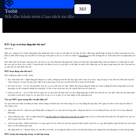
Mở
Toobit
Bắt đầu hành trình Giao dịch tại đây
KYC là gì và nó hoạt động như thế nào?
2025-02-14
Hôm nay, chúng tôi tại Toobit đang khám phá những kiến ​​thức cơ bản về tiền điện tử, bắt đầu với KYC. Một thuật ngữ đã được sử dụng rất nhiều trong lĩnh vực tiền
điện tử, Biết khách hàng của bạn (KYC) là một quy trình quản lý mà các tổ chức tài chính và
tiền điện tử
trao đổi sử dụng để xác minh danh tính của người dùng của
họ.
KYC được thiết kế để ngăn chặn gian lận, rửa tiền và các hoạt động bất hợp pháp khác bằng cách đảm bảo rằng người dùng cung cấp thông tin cá nhân hợp lệ trước
khi truy cập các dịch vụ tài chính. Trong thế giới tiền điện tử, nơi các giao dịch có thể được ẩn danh, KYC đóng một vai trò quan trọng trong việc thiết lập niềm tin
và tuân thủ các quy định toàn cầu.
KYC hoạt động như thế nào?
KYC thường bao gồm ba bước chính:
Xác minh danh tính – Người dùng gửi thông tin cá nhân, chẳng hạn như tên đầy đủ, ngày sinh và địa chỉ của họ, cùng với giấy tờ tùy thân do chính phủ cấp (hộ
chiếu, bằng lái xe hoặc ID quốc gia). Một số nền tảng cũng có thể yêu cầu ảnh selfie để so sánh với ID đã gửi.
Xác thực tài liệu – Các tài liệu gửi được xem xét và xác minh tính xác thực. Nhiều nền tảng sử dụng hệ thống xác minh tự động để nhanh chóng phân tích tính
hợp pháp của ID, trong khi những nền tảng khác có thể có quy trình xem xét thủ công để đảm bảo độ chính xác.
Giám sát liên tục – Các tổ chức liên tục giám sát các giao dịch để phát hiện các hoạt động đáng ngờ và đảm bảo tuân thủ các quy định. Điều này bao gồm phân
tích hành vi giao dịch, kiểm tra các giao dịch có rủi ro cao và gắn cờ các hoạt động có khả năng gian lận.
Tại sao KYC quan trọng đối với tiền điện tử?
Các giao dịch tiền điện tử thường ẩn danh, khiến chúng trở thành mục tiêu tiềm năng cho các hoạt động bất hợp pháp. KYC giúp trao đổi và nền tảng tiền điện tử
theo nhiều cách:
Ngăn chặn rửa tiền – Đảm bảo quỹ không được sử dụng cho các mục đích bất hợp pháp, chẳng hạn như tài trợ cho khủng bố hoặc rửa tiền từ các hoạt động bất
hợp pháp.
Tăng cường bảo mật – Bảo vệ người dùng khỏi
gian lận, đánh cắp danh tính và lừa đảo tài chính
bằng cách xác minh danh tính trước khi cấp quyền truy cập vào
dịch vụ giao dịch hoặc rút tiền.
Tuân thủ quy định – Nhiều chính phủ và cơ quan giám sát tài chính yêu cầu nền tảng tiền điện tử phải tuân theo các quy định nghiêm ngặt để đảm bảo tính minh
bạch và trách nhiệm giải trình.
Xây dựng niềm tin – Khuyến khích các nhà đầu tư tổ chức và áp dụng tiền điện tử một cách phổ biến bằng cách chứng minh tính hợp pháp và tuân thủ quy định.
KYC trong nền tảng tập trung và phi tập trung