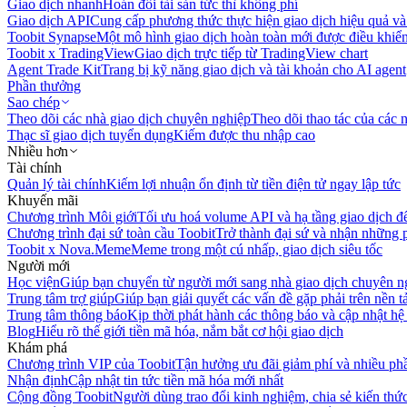
Giao dịch nhanh
Hoán đổi tài sản tức thì không phí
Giao dịch API
Cung cấp phương thức thực hiện giao dịch hiệu quả và
Toobit Synapse
Một mô hình giao dịch hoàn toàn mới được điều khiển
Toobit x TradingView
Giao dịch trực tiếp từ TradingView chart
Agent Trade Kit
Trang bị kỹ năng giao dịch và tài khoản cho AI agent
Phần thưởng
Sao chép
Theo dõi các nhà giao dịch chuyên nghiệp
Theo dõi thao tác của các n
Thạc sĩ giao dịch tuyển dụng
Kiếm được thu nhập cao
Nhiều hơn
Tài chính
Quản lý tài chính
Kiếm lợi nhuận ổn định từ tiền điện tử ngay lập tức
Khuyến mãi
Chương trình Môi giới
Tối ưu hoá volume API và hạ tầng giao dịch đ
Chương trình đại sứ toàn cầu Toobit
Trở thành đại sứ và nhận những p
Toobit x Nova.Meme
Meme trong một cú nhấp, giao dịch siêu tốc
Người mới
Học viện
Giúp bạn chuyển từ người mới sang nhà giao dịch chuyên n
Trung tâm trợ giúp
Giúp bạn giải quyết các vấn đề gặp phải trên nền t
Trung tâm thông báo
Kịp thời phát hành các thông báo và cập nhật hệ
Blog
Hiểu rõ thế giới tiền mã hóa, nắm bắt cơ hội giao dịch
Khám phá
Chương trình VIP của Toobit
Tận hưởng ưu đãi giảm phí và nhiều ph
Nhận định
Cập nhật tin tức tiền mã hóa mới nhất
Cộng đồng Toobit
Người dùng trao đổi kinh nghiệm, chia sẻ kiến thức