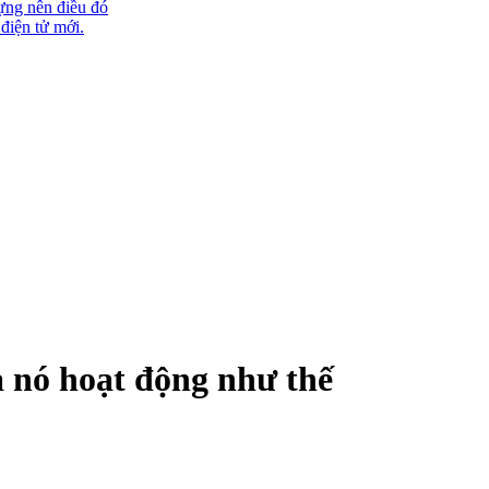
ựng nên điều đó
 điện tử mới.
à nó hoạt động như thế