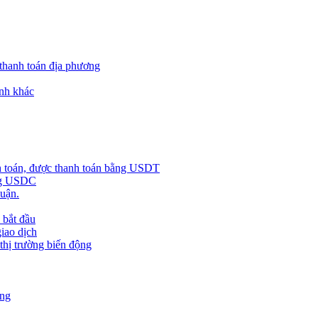
 thanh toán địa phương
nh khác
h toán, được thanh toán bằng USDT
ằng USDC
huận.
 bắt đầu
giao dịch
 thị trường biến động
àng