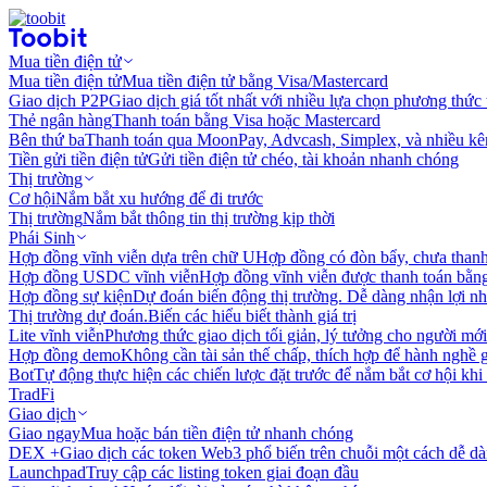
Mua tiền điện tử
Mua tiền điện tử
Mua tiền điện tử bằng Visa/Mastercard
Giao dịch P2P
Giao dịch giá tốt nhất với nhiều lựa chọn phương thức
Thẻ ngân hàng
Thanh toán bằng Visa hoặc Mastercard
Bên thứ ba
Thanh toán qua MoonPay, Advcash, Simplex, và nhiều kê
Tiền gửi tiền điện tử
Gửi tiền điện tử chéo, tài khoản nhanh chóng
Thị trường
Cơ hội
Nắm bắt xu hướng để đi trước
Thị trường
Nắm bắt thông tin thị trường kịp thời
Phái Sinh
Hợp đồng vĩnh viễn dựa trên chữ U
Hợp đồng có đòn bẩy, chưa than
Hợp đồng USDC vĩnh viễn
Hợp đồng vĩnh viễn được thanh toán b
Hợp đồng sự kiện
Dự đoán biến động thị trường. Dễ dàng nhận lợi n
Thị trường dự đoán.
Biến các hiểu biết thành giá trị
Lite vĩnh viễn
Phương thức giao dịch tối giản, lý tưởng cho người mới
Hợp đồng demo
Không cần tài sản thế chấp, thích hợp để hành nghề 
Bot
Tự động thực hiện các chiến lược đặt trước để nắm bắt cơ hội khi
TradFi
Giao dịch
Giao ngay
Mua hoặc bán tiền điện tử nhanh chóng
DEX +
Giao dịch các token Web3 phổ biến trên chuỗi một cách dễ d
Launchpad
Truy cập các listing token giai đoạn đầu