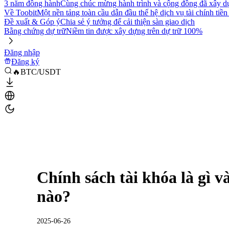
3 năm đồng hành
Cùng chúc mừng hành trình và cộng đồng đã xây d
Về Toobit
Một nền tảng toàn cầu dẫn đầu thế hệ dịch vụ tài chính tiền
Đề xuất & Góp ý
Chia sẻ ý tưởng để cải thiện sàn giao dịch
Bằng chứng dự trữ
Niềm tin được xây dựng trên dự trữ 100%
Đăng nhập
Đăng ký
🔥BTC/USDT
Chính sách tài khóa là gì v
nào?
2025-06-26