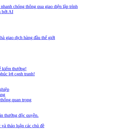
 nhanh chóng thông qua giao diện lập trình
 bởi AI
hà giao dịch hàng đầu thế giới
ể kiếm thưởng!
húc lợi cạnh tranh!
ghiệp
ảng
 thống quan trọng
ần thưởng độc quyền.
 và thảo luận các chủ đề