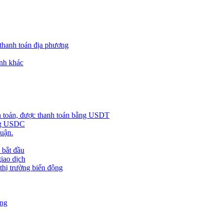
 thanh toán địa phương
nh khác
h toán, được thanh toán bằng USDT
ằng USDC
huận.
 bắt đầu
giao dịch
 thị trường biến động
àng