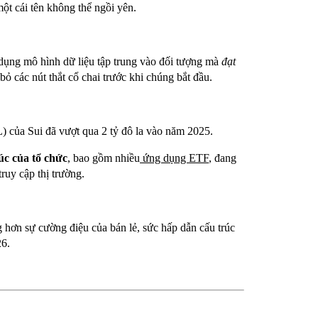
ột cái tên không thể ngồi yên.
 dụng mô hình dữ liệu tập trung vào đối tượng mà
đạt
 bỏ các nút thắt cổ chai trước khi chúng bắt đầu.
VL) của Sui đã vượt qua 2 tỷ đô la vào năm 2025.
xúc của tổ chức
, bao gồm nhiều
ứng dụng ETF
, đang
ruy cập thị trường.
 hơn sự cường điệu của bán lẻ, sức hấp dẫn cấu trúc
26.