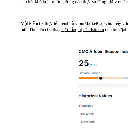
câu hỏi khó hơn: những đồng nào thực sự đáng giữ vào lúc
Một kiểm tra thực tế nhanh từ CoinMarketCap cho thấy
Ch
một dấu hiệu cho thấy
sự thống trị của Bitcoin
tiếp tục định