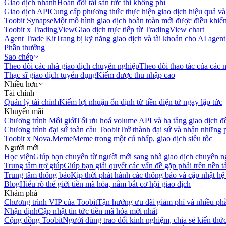
Giao dịch nhanh
Hoán đổi tài sản tức thì không phí
Giao dịch API
Cung cấp phương thức thực hiện giao dịch hiệu quả và
Toobit Synapse
Một mô hình giao dịch hoàn toàn mới được điều khiển
Toobit x TradingView
Giao dịch trực tiếp từ TradingView chart
Agent Trade Kit
Trang bị kỹ năng giao dịch và tài khoản cho AI agent
Phần thưởng
Sao chép
Theo dõi các nhà giao dịch chuyên nghiệp
Theo dõi thao tác của các n
Thạc sĩ giao dịch tuyển dụng
Kiếm được thu nhập cao
Nhiều hơn
Tài chính
Quản lý tài chính
Kiếm lợi nhuận ổn định từ tiền điện tử ngay lập tức
Khuyến mãi
Chương trình Môi giới
Tối ưu hoá volume API và hạ tầng giao dịch đ
Chương trình đại sứ toàn cầu Toobit
Trở thành đại sứ và nhận những p
Toobit x Nova.Meme
Meme trong một cú nhấp, giao dịch siêu tốc
Người mới
Học viện
Giúp bạn chuyển từ người mới sang nhà giao dịch chuyên n
Trung tâm trợ giúp
Giúp bạn giải quyết các vấn đề gặp phải trên nền t
Trung tâm thông báo
Kịp thời phát hành các thông báo và cập nhật hệ
Blog
Hiểu rõ thế giới tiền mã hóa, nắm bắt cơ hội giao dịch
Khám phá
Chương trình VIP của Toobit
Tận hưởng ưu đãi giảm phí và nhiều ph
Nhận định
Cập nhật tin tức tiền mã hóa mới nhất
Cộng đồng Toobit
Người dùng trao đổi kinh nghiệm, chia sẻ kiến thức