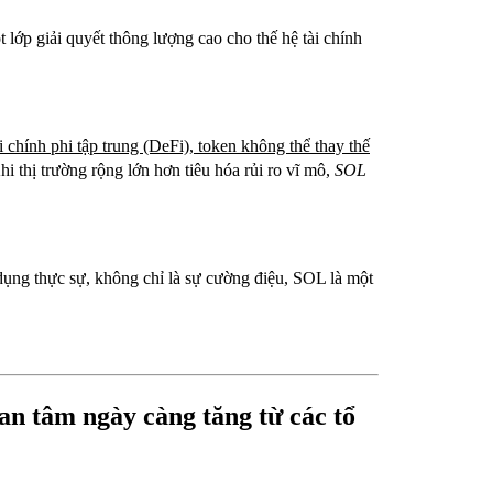
t lớp giải quyết thông lượng cao cho thế hệ tài chính
ài chính phi tập trung (DeFi)
,
token không thể thay thế
hi thị trường rộng lớn hơn tiêu hóa rủi ro vĩ mô,
SOL
dụng thực sự, không chỉ là sự cường điệu, SOL là một
uan tâm ngày càng tăng từ các tổ