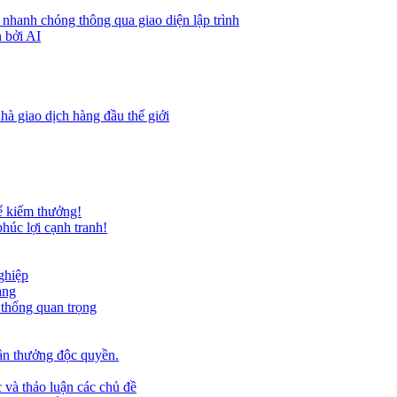
 nhanh chóng thông qua giao diện lập trình
 bởi AI
hà giao dịch hàng đầu thế giới
ể kiếm thưởng!
húc lợi cạnh tranh!
ghiệp
ảng
 thống quan trọng
ần thưởng độc quyền.
 và thảo luận các chủ đề