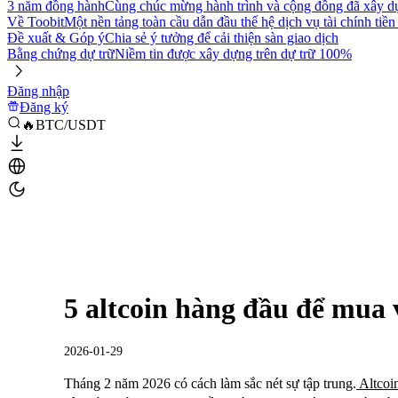
3 năm đồng hành
Cùng chúc mừng hành trình và cộng đồng đã xây d
Về Toobit
Một nền tảng toàn cầu dẫn đầu thế hệ dịch vụ tài chính tiền
Đề xuất & Góp ý
Chia sẻ ý tưởng để cải thiện sàn giao dịch
Bằng chứng dự trữ
Niềm tin được xây dựng trên dự trữ 100%
Đăng nhập
Đăng ký
🔥BTC/USDT
5 altcoin hàng đầu để mua
2026-01-29
Tháng 2 năm 2026 có cách làm sắc nét sự tập trung.
Altcoi