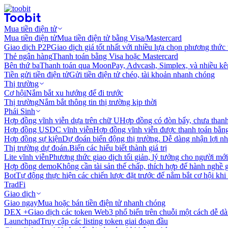
Mua tiền điện tử
Mua tiền điện tử
Mua tiền điện tử bằng Visa/Mastercard
Giao dịch P2P
Giao dịch giá tốt nhất với nhiều lựa chọn phương thức
Thẻ ngân hàng
Thanh toán bằng Visa hoặc Mastercard
Bên thứ ba
Thanh toán qua MoonPay, Advcash, Simplex, và nhiều kê
Tiền gửi tiền điện tử
Gửi tiền điện tử chéo, tài khoản nhanh chóng
Thị trường
Cơ hội
Nắm bắt xu hướng để đi trước
Thị trường
Nắm bắt thông tin thị trường kịp thời
Phái Sinh
Hợp đồng vĩnh viễn dựa trên chữ U
Hợp đồng có đòn bẩy, chưa than
Hợp đồng USDC vĩnh viễn
Hợp đồng vĩnh viễn được thanh toán b
Hợp đồng sự kiện
Dự đoán biến động thị trường. Dễ dàng nhận lợi n
Thị trường dự đoán.
Biến các hiểu biết thành giá trị
Lite vĩnh viễn
Phương thức giao dịch tối giản, lý tưởng cho người mới
Hợp đồng demo
Không cần tài sản thế chấp, thích hợp để hành nghề 
Bot
Tự động thực hiện các chiến lược đặt trước để nắm bắt cơ hội khi
TradFi
Giao dịch
Giao ngay
Mua hoặc bán tiền điện tử nhanh chóng
DEX +
Giao dịch các token Web3 phổ biến trên chuỗi một cách dễ d
Launchpad
Truy cập các listing token giai đoạn đầu