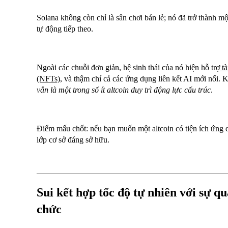
Solana không còn chỉ là sân chơi bán lẻ; nó đã trở thành mộ
tự động tiếp theo.
Ngoài các chuỗi đơn giản, hệ sinh thái của nó hiện hỗ trợ
t
(NFTs)
, và thậm chí cả các ứng dụng liên kết AI mới nổi. K
vẫn là một trong số ít altcoin duy trì động lực cấu trúc
.
Điểm mấu chốt: nếu bạn muốn một altcoin có tiện ích ứng 
lớp cơ sở đáng sở hữu.
Sui kết hợp tốc độ tự nhiên với sự q
chức