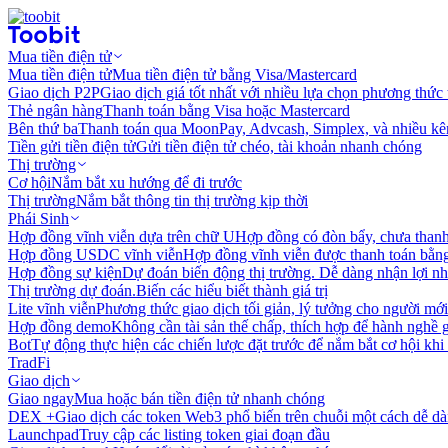
Mua tiền điện tử
Mua tiền điện tử
Mua tiền điện tử bằng Visa/Mastercard
Giao dịch P2P
Giao dịch giá tốt nhất với nhiều lựa chọn phương thức
Thẻ ngân hàng
Thanh toán bằng Visa hoặc Mastercard
Bên thứ ba
Thanh toán qua MoonPay, Advcash, Simplex, và nhiều kê
Tiền gửi tiền điện tử
Gửi tiền điện tử chéo, tài khoản nhanh chóng
Thị trường
Cơ hội
Nắm bắt xu hướng để đi trước
Thị trường
Nắm bắt thông tin thị trường kịp thời
Phái Sinh
Hợp đồng vĩnh viễn dựa trên chữ U
Hợp đồng có đòn bẩy, chưa than
Hợp đồng USDC vĩnh viễn
Hợp đồng vĩnh viễn được thanh toán b
Hợp đồng sự kiện
Dự đoán biến động thị trường. Dễ dàng nhận lợi n
Thị trường dự đoán.
Biến các hiểu biết thành giá trị
Lite vĩnh viễn
Phương thức giao dịch tối giản, lý tưởng cho người mới
Hợp đồng demo
Không cần tài sản thế chấp, thích hợp để hành nghề 
Bot
Tự động thực hiện các chiến lược đặt trước để nắm bắt cơ hội khi
TradFi
Giao dịch
Giao ngay
Mua hoặc bán tiền điện tử nhanh chóng
DEX +
Giao dịch các token Web3 phổ biến trên chuỗi một cách dễ d
Launchpad
Truy cập các listing token giai đoạn đầu