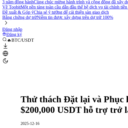
3 năm đồng hành
Cùng chúc mừng hành trình và cộng đồng đã xây d
Về Toobit
Một nền tảng toàn cầu dẫn đầu thế hệ dịch vụ tài chính tiền
Đề xuất & Góp ý
Chia sẻ ý tưởng để cải thiện sàn giao dịch
Bằng chứng dự trữ
Niềm tin được xây dựng trên dự trữ 100%
Đăng nhập
Đăng ký
🔥BTC/USDT
Thử thách Đặt lại và Phục 
$200,000 USDT hỗ trợ trở l
2025-12-16