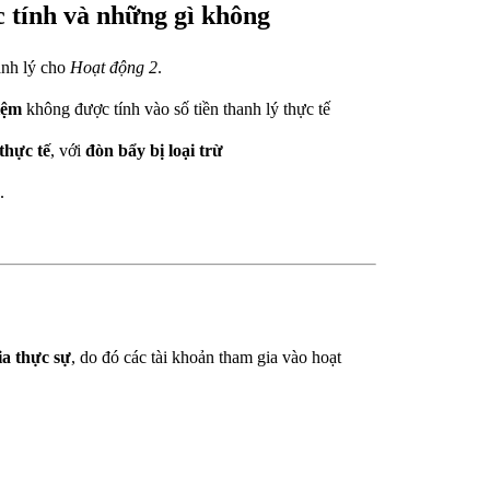
c tính và những gì không
hanh lý cho
Hoạt động 2
.
iệm
không được tính vào số tiền thanh lý thực tế
 thực tế
, với
đòn bẩy bị loại trừ
.
ia thực sự
, do đó các tài khoản tham gia vào
hoạt