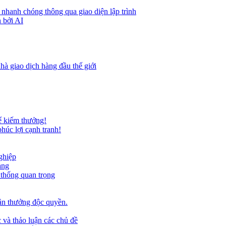
 nhanh chóng thông qua giao diện lập trình
 bởi AI
hà giao dịch hàng đầu thế giới
ể kiếm thưởng!
húc lợi cạnh tranh!
ghiệp
ảng
 thống quan trọng
ần thưởng độc quyền.
 và thảo luận các chủ đề