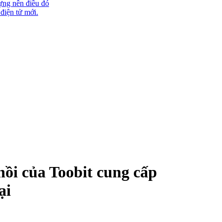
ựng nên điều đó
 điện tử mới.
hồi của Toobit cung cấp
ại