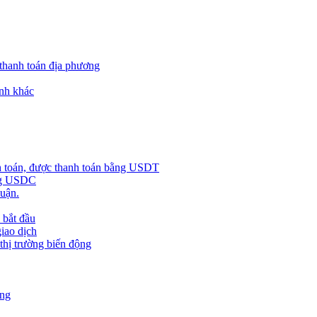
 thanh toán địa phương
nh khác
h toán, được thanh toán bằng USDT
ằng USDC
huận.
 bắt đầu
giao dịch
 thị trường biến động
àng