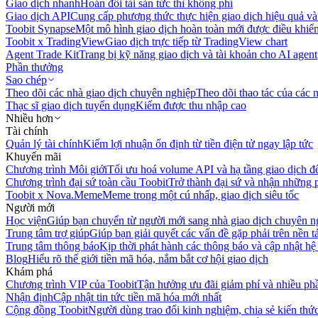
Giao dịch nhanh
Hoán đổi tài sản tức thì không phí
Giao dịch API
Cung cấp phương thức thực hiện giao dịch hiệu quả và
Toobit Synapse
Một mô hình giao dịch hoàn toàn mới được điều khiển
Toobit x TradingView
Giao dịch trực tiếp từ TradingView chart
Agent Trade Kit
Trang bị kỹ năng giao dịch và tài khoản cho AI agent
Phần thưởng
Sao chép
Theo dõi các nhà giao dịch chuyên nghiệp
Theo dõi thao tác của các n
Thạc sĩ giao dịch tuyển dụng
Kiếm được thu nhập cao
Nhiều hơn
Tài chính
Quản lý tài chính
Kiếm lợi nhuận ổn định từ tiền điện tử ngay lập tức
Khuyến mãi
Chương trình Môi giới
Tối ưu hoá volume API và hạ tầng giao dịch đ
Chương trình đại sứ toàn cầu Toobit
Trở thành đại sứ và nhận những p
Toobit x Nova.Meme
Meme trong một cú nhấp, giao dịch siêu tốc
Người mới
Học viện
Giúp bạn chuyển từ người mới sang nhà giao dịch chuyên n
Trung tâm trợ giúp
Giúp bạn giải quyết các vấn đề gặp phải trên nền t
Trung tâm thông báo
Kịp thời phát hành các thông báo và cập nhật hệ
Blog
Hiểu rõ thế giới tiền mã hóa, nắm bắt cơ hội giao dịch
Khám phá
Chương trình VIP của Toobit
Tận hưởng ưu đãi giảm phí và nhiều ph
Nhận định
Cập nhật tin tức tiền mã hóa mới nhất
Cộng đồng Toobit
Người dùng trao đổi kinh nghiệm, chia sẻ kiến thức