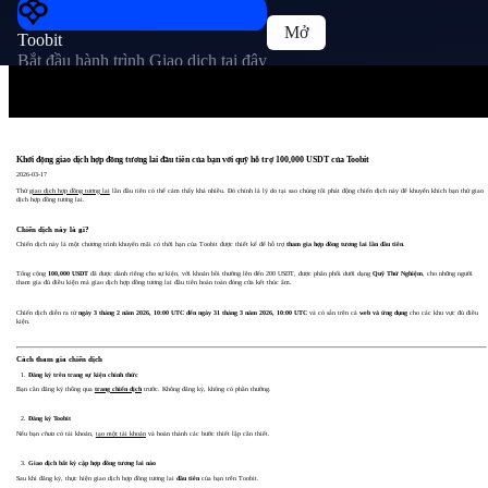
Mở
Toobit
Bắt đầu hành trình Giao dịch tại đây
Khởi động giao dịch hợp đồng tương lai đầu tiên của bạn với quỹ hỗ trợ 100,000 USDT của Toobit
2026-03-17
Thử
giao dịch hợp đồng tương lai
lần đầu tiên có thể cảm thấy khá nhiều. Đó chính là lý do tại sao chúng tôi phát động chiến dịch này để khuyến khích bạn thử giao
dịch hợp đồng tương lai.
Chiến dịch này là gì?
Chiến dịch này là một chương trình khuyến mãi có thời hạn của Toobit được thiết kế để hỗ trợ
tham gia hợp đồng tương lai lần đầu tiên
.
Tổng cộng
100,000 USDT
đã được dành riêng cho sự kiện, với khoản bồi thường lên đến 200 USDT, được phân phối dưới dạng
Quỹ Thử Nghiệm
, cho những người
tham gia đủ điều kiện mà giao dịch hợp đồng tương lai đầu tiên hoàn toàn đóng cửa kết thúc âm.
Chiến dịch diễn ra từ
ngày 3 tháng 2 năm 2026, 10:00 UTC đến ngày 31 tháng 3 năm 2026, 10:00 UTC
và có sẵn trên cả
web và ứng dụng
cho các khu vực đủ điều
kiện.
Cách tham gia chiến dịch
Đăng ký trên trang sự kiện chính thức
Bạn cần đăng ký thông qua
trang chiến dịch
trước. Không đăng ký, không có phần thưởng.
Đăng ký Toobit
Nếu bạn
chưa
có tài khoản,
tạo một tài khoản
và hoàn thành các bước thiết lập cần thiết.
Giao dịch bất kỳ cặp hợp đồng tương lai nào
Sau khi đăng ký, thực hiện giao dịch hợp đồng tương lai
đầu tiên
của bạn trên Toobit.