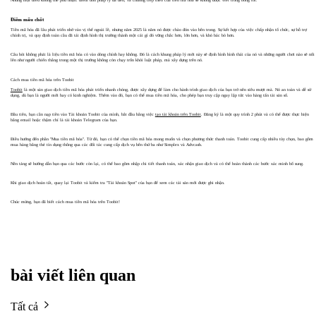
Nhưng một điều không thể phủ nhận: điểm uốn pháp lý đã đến, và chương tiếp theo của tiền mã hóa sẽ không được viết trong bóng tối.
Điểm mấu chốt
Tiền mã hóa đã lâu phát triển nhờ vào vị thế ngoài lề, nhưng năm 2025 là năm nó được chào đón vào bên trong. Sự kết hợp của việc chấp nhận tổ chức, sự hỗ trợ
chính trị, và quy định toàn cầu đã tái định hình thị trường thành một cái gì đó vững chắc hơn, lớn hơn, và khó bác bỏ hơn.
Câu hỏi không phải là liệu tiền mã hóa có vào dòng chính hay không. Đó là cách khung pháp lý mới này sẽ định hình hình thái của nó và những người chơi nào sẽ nổi
lên như người chiến thắng trong một thị trường không còn chạy trốn khỏi luật pháp, mà xây dựng trên nó.
Cách mua tiền mã hóa trên Toobit
Toobit
là một sàn giao dịch tiền mã hóa phát triển nhanh chóng, được xây dựng để làm cho hành trình giao dịch của bạn trở nên siêu mượt mà. Nó an toàn và dễ sử
dụng, dù bạn là người mới hay có kinh nghiệm. Thêm vào đó, bạn có thể mua tiền mã hóa, cho phép bạn truy cập ngay lập tức vào hàng tấn tài sản số.
Đầu tiên, bạn cần nạp tiền vào Tài khoản Toobit của mình, bắt đầu bằng việc
tạo tài khoản trên Toobit
. Đăng ký là một quy trình 2 phút và có thể được thực hiện
bằng email hoặc thậm chí là tài khoản Telegram của bạn.
Điều hướng đến phần "Mua tiền mã hóa". Từ đó, bạn có thể chọn tiền mã hóa mong muốn và chọn phương thức thanh toán. Toobit cung cấp nhiều tùy chọn, bao gồm
mua hàng bằng thẻ tín dụng thông qua các đối tác cung cấp dịch vụ bên thứ ba như Simplex và Advcash.
Nền tảng sẽ hướng dẫn bạn qua các bước còn lại, có thể bao gồm nhập chi tiết thanh toán, xác nhận giao dịch và có thể hoàn thành các bước xác minh bổ sung.
Khi giao dịch hoàn tất, quay lại Toobit và kiểm tra "Tài khoản Spot" của bạn để xem các tài sản mới được ghi nhận.
Chúc mừng, bạn đã biết cách mua tiền mã hóa trên Toobit!
bài viết liên quan
Tất cả