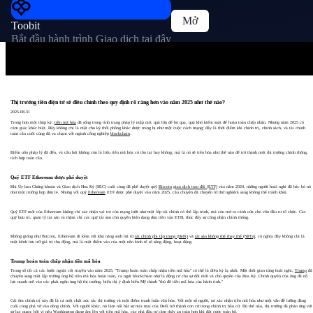
Mở
Toobit
Bắt đầu hành trình Giao dịch tại đây
Thị trường tiền điện tử sẽ điều chỉnh theo quy định rõ ràng hơn vào năm 2025 như thế nào?
2025-08-31
Trong hơn một thập kỷ,
tiền mã hóa
đã sống trong tình trạng pháp lý mập mờ, quá lớn để bỏ qua, quá khó kiểm soát để hoàn toàn chấp nhận. Nhưng năm 2025 có
cảm giác khác biệt. Đây không chỉ là một chu kỳ thổi phồng khác được trang bị như một cuộc cách mạng; đây là thời điểm khi chính trị, chính sách, và tài chính
toàn cầu cuối cùng đã va chạm với ngành công nghiệp
blockchain
.
Điểm uốn pháp lý đã đến, và câu hỏi không còn là liệu tiền mã hóa có tồn tại hay không, mà là nó sẽ tiến hóa như thế nào để trở thành một thị trường chính thống,
tích hợp toàn cầu.
Quỹ ETF Ethereum được phê duyệt
Khi Ủy ban Chứng khoán và Giao dịch Hoa Kỳ (SEC) cuối cùng đã phê duyệt quỹ
Bitcoin
giao dịch trao đổi (ETF)
vào năm 2024, những người hoài nghi đã bác bỏ nó
như một trường hợp đơn lẻ. Nhưng với quỹ
Ethereum
ETF được phê duyệt vào năm 2025, câu chuyện đã chuyển từ thử nghiệm sang không thể tránh khỏi.
Quỹ ETF mới của Ethereum không chỉ xác nhận vai trò của mạng lưới như một lớp tài chính có thể lập trình, mà còn mở ra cánh cửa cho vốn đầu tư tổ chức. Các
quỹ hưu trí, quản lý tài sản và thậm chí các quỹ tài sản chủ quyền hiện đang đưa tiền vào ETH, thúc đẩy sự công nhận chính thống.
Không giống như Bitcoin, Ethereum đi kèm với khả năng sinh lợi từ
tài chính phi tập trung (DeFi)
và
tài sản không thể thay thế (NFTs)
, có nghĩa đây không chỉ là
một kênh lưu trữ giá trị thụ động, mà là một điểm vào của một nền kinh tế số sống động, hoạt động.
Trump hoàn toàn chấp nhận tiền mã hóa
Trong số tất cả các bước ngoặt cốt truyện vào năm 2025, "Trump hoàn toàn chấp nhận tiền mã hóa" có thể là điều kỳ lạ nhất. Một thời gian từng hoài nghi,
Trump
đã
chuyển sang một lập trường ủng hộ tiền mã hóa hoàn toàn, ca ngợi blockchain như là động cơ cho sự đổi mới và chủ quyền của Hoa Kỳ. Chính quyền của ông đã nỗ
lực mạnh mẽ vào các phát ngôn ủng hộ thị trường, biểu thị ý định biến Mỹ thành "thủ đô tiền mã hóa của hành tinh."
Cái ôm chính trị này đã là cả một chất xúc tác thị trường và một điểm tranh luận văn hóa. Với một số người, nó xác nhận tiền mã hóa như một vấn đề lưỡng đảng
cuối cùng phá vỡ vào dòng chính. Với người khác, nó làm nổi bật sự mỉa mai của DeFi trở thành con cờ trong chính trị bầu cử. Dù thế nào, thị trường đã phản ứng với
sự lạc quan; bởi vì nếu Washington đang ấm lên với tiền mã hóa, các nhà đầu tư cảm thấy an toàn hơn khi đặt cược toàn bộ.