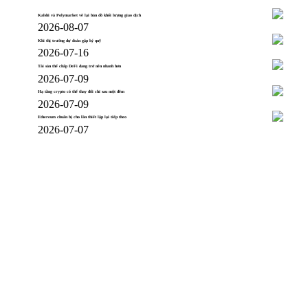
Kalshi và Polymarket vẽ lại bản đồ khối lượng giao dịch
2026-08-07
Khi thị trường dự đoán gặp ký quỹ
2026-07-16
Tài sản thế chấp DeFi đang trở nên nhanh hơn
2026-07-09
Hạ tầng crypto có thể thay đổi chỉ sau một đêm
2026-07-09
Ethereum chuẩn bị cho lần thiết lập lại tiếp theo
2026-07-07