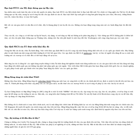
Đạo luật FIT21 của Mỹ được thông qua tại Hạ viện
Sau nhiều năm tranh luận lộn xộn và kéo dài quyền tài phán, Đạo luật FIT21 của Mỹ (chính thức là Đạo luật Đổi mới Tài chính và Công nghệ cho Thế kỷ 21) đã được
thông qua tại Hạ viện, mang lại sự rõ ràng lâu dài cho quy định tài sản số. Đạo luật thiết lập ranh giới rõ ràng hơn giữa hàng hóa (xin chào, Bitcoin), chứng khoán
(xin lỗi, token lừa đảo), và mọi thứ ở giữa.
Đối với các sàn giao dịch và nhà đầu tư tổ chức, đây là khung pháp lý mà họ đã cầu xin. Không còn hoạt động trong vùng xám nơi các hành động thực thi đến bất
ngờ.
Thay vào đó, các công ty có thể thực sự lập kế hoạch, xây dựng, và mở rộng tại Mỹ mà không sợ bị phản ứng pháp lý. Việc thông qua FIT21 không phải là điểm kết
thúc, nó vẫn cần phải được thông qua tại Thượng viện, nhưng việc Hạ viện phê duyệt là một thay đổi lớn: Washington cuối cùng cũng tham gia vào cuộc chơi.
Quy định MiCA của EU được triển khai đầy đủ
Trong khi Mỹ còn do dự, châu Âu hành động. Việc triển khai quy định MiCA của EU cung cấp một khung thống nhất trên tất cả các quốc gia thành viên. Đây không
phải là một thành tựu nhỏ trong một khối thường bị tê liệt bởi quan liêu. Các quy định của MiCA về
stablecoin
, lưu ký, và bảo vệ người tiêu dùng đã tạo ra một môi
trường nơi các startup và tổ chức đều có thể hoạt động với sự tự tin.
Hiệu ứng lan tỏa là đáng kể: các ngân hàng truyền thống ở châu Âu hiện đang thử nghiệm thanh toán bằng stablecoin và các sàn giao dịch tiền mã hóa đang mở rộng
hoạt động trên nhiều quốc gia mà không vấp phải luật pháp quốc gia trái ngược. Việc triển khai MiCA đơn giản hóa hoạt động xuyên biên giới cho các doanh nghiệp,
vì giấy phép ở một quốc gia thành viên cho phép "hoạt động hộ chiếu" vào các quốc gia khác.
Hồng Kông tăng tốc triển khai Web3
Không chịu thua kém, Hồng Kông tăng tốc
triển khai Web3
thông qua một loạt các sáng kiến ​​và đối tác do chính phủ hỗ trợ, định vị mình là thủ đô tiền mã hóa của
châu Á. Thành phố đang triển khai cấp phép cho các sàn giao dịch, ưu đãi thuế cho các startup Web3 và sự rõ ràng về pháp lý cho việc lưu ký tài sản số.
Ủy ban Chứng khoán và Hợp đồng Tương lai (SFC) cũng đã ra mắt lộ trình "ASPIRe" với năm trụ cột, tập trung vào truy cập, bảo vệ, sản phẩm, cơ sở hạ tầng và mối
quan hệ để nâng cao thị trường tài sản ảo. Hơn nữa, các sáng kiến ​​như Chương trình Hỗ trợ Thí điểm Tài sản Kỹ thuật số & Blockchain cung cấp tài trợ để thúc đẩy
việc áp dụng các ứng dụng blockchain.
Đây không chỉ là chính sách vì mục đích chính sách, mà là một động thái chiến lược để khẳng định lại vai trò của Hồng Kông như một trung tâm tài chính toàn cầu.
Với Singapore đã tuyên bố quyền của mình trong cuộc đua tiền mã hóa, Hồng Kông đang đặt cược lớn vào cơ sở hạ tầng Web3 để thu hút tài năng, vốn, và đổi mới.
Đối với các nhà đầu tư toàn cầu, điều này báo hiệu rằng châu Á sẽ tiếp tục là một lực lượng cạnh tranh trong việc định hình kỷ nguyên tiếp theo của tiền mã hóa.
Vậy, thị trường sẽ đi đến đâu từ đây?
Chúng ta không còn ở miền Tây hoang dã nữa; chúng ta đang trong thời kỳ trưởng thành rối rắm của quy định tiền mã hóa. Việc đưa tiền mã hóa vào dòng chính sẽ
không suôn sẻ, và mâu thuẫn sẽ đầy rẫy. Một số khu vực pháp lý sẽ nghiêng về tự do, những nơi khác bảo hộ. Một số nhà đầu tư sẽ theo đuổi lợi nhuận trong DeFi,
những người khác sẽ gắn bó với ETF gọn gàng.