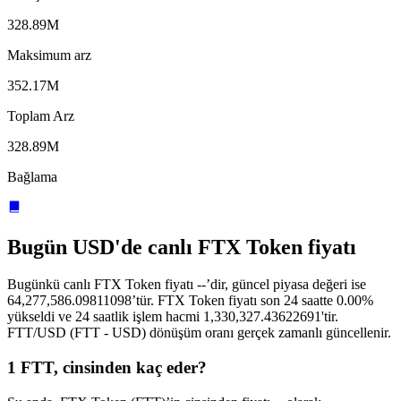
328.89M
Maksimum arz
352.17M
Toplam Arz
328.89M
Bağlama
Bugün USD'de canlı FTX Token fiyatı
Bugünkü canlı FTX Token fiyatı --’dir, güncel piyasa değeri ise
64,277,586.09811098’tür. FTX Token fiyatı son 24 saatte 0.00%
yükseldi ve 24 saatlik işlem hacmi 1,330,327.43622691'tir.
FTT/USD (FTT - USD) dönüşüm oranı gerçek zamanlı güncellenir.
1 FTT, cinsinden kaç eder?