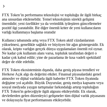
FTX Token’in performansı teknolojisi ve topluluğu ile ilgili birkaç
ana unsurdan etkilenebilir. Temel teknolojinin sürekli gelişimi
önemlidir; yeni özellikler ya da verimlilik iyileştiren güncellemeler
pozitif ilgi yaratabilir. Bir diğer önemli kriter de yeni kullanıcıların
varlığı kullanmaya başlama oranıdır
Kullanıcı tabanında artış veya FTX Token aktif cüzdanlarının
yükselmesi, genellikle sağlıklı ve büyüyen bir ağın göstergesidir. Ek
olarak, kripto varlığın gerçek dünya uygulamaları önemli rol oynar.
Ne kadar çok kullanım alanı varsa, topluluk tarafından değeri o
kadar çok kabul edilir; yine de pazarlama ile kısa vadeli spekülatif
değer de elde edebilir.
FTX Token ekosisteminin dışında, daha geniş piyasa trendleri ve
Herkese Açık algı da değerini etkiler. Finansal piyasalardaki genel
atmosfer ve dijital varlıklarla ilgili haberler FTX Token fiyatında
değişime yol açabilir. Büyük Duyurular, geniş medya kapsamı veya
sosyal medyada yaygın tartışmalar farkındalığı artırıp topluluğun
FTX Token'in geleceğiyle ilgili algısını etkileyebilir. Ek olarak,
devletlerden gelen düzenleyici gelişmeler tüm dijital varlık piyasasını
ve dolayısıyla fiyat performansını etkileyebilir.