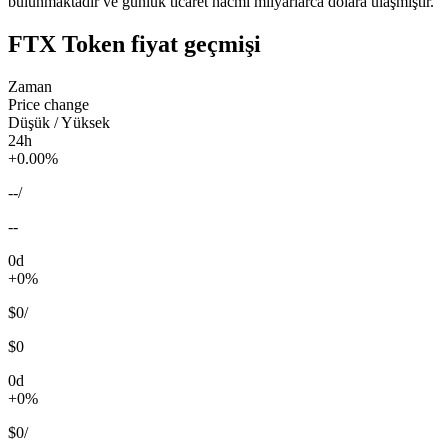
bulunmaktadır ve günlük ticaret hacmi milyarlarca dolara ulaşmıştır.
FTX Token fiyat geçmişi
Zaman
Price change
Düşük / Yüksek
24h
+0.00%
--
/
--
0d
+0%
$0
/
$0
0d
+0%
$0
/