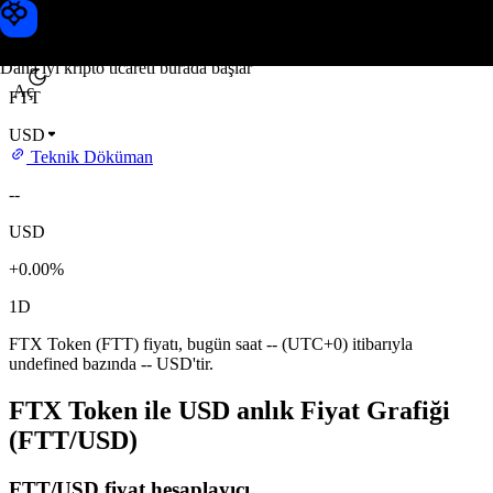
FTX Token fiyatı
Toobit
Daha iyi kripto ticareti burada başlar
Aç
FTT
USD
Teknik Döküman
--
USD
+0.00%
1D
FTX Token (FTT) fiyatı, bugün saat -- (UTC+0) itibarıyla
undefined bazında -- USD'tir.
FTX Token ile USD anlık Fiyat Grafiği
(FTT/USD)
FTT/USD fiyat hesaplayıcı