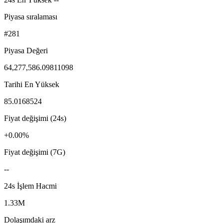
Piyasa sıralaması
#281
Piyasa Değeri
64,277,586.09811098
Tarihi En Yüksek
85.0168524
Fiyat değişimi (24s)
+0.00%
Fiyat değişimi (7G)
--
24s İşlem Hacmi
1.33M
Dolaşımdaki arz