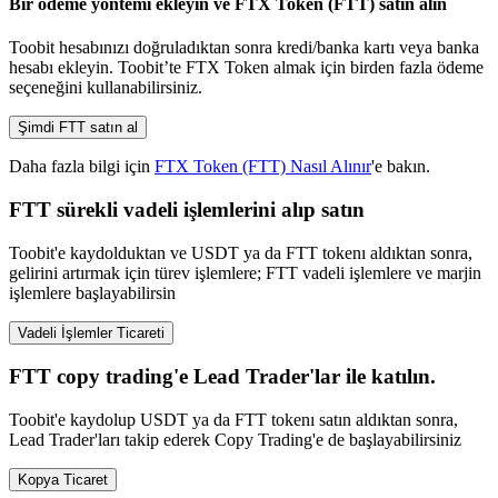
Bir ödeme yöntemi ekleyin ve FTX Token (FTT) satın alın
Toobit hesabınızı doğruladıktan sonra kredi/banka kartı veya banka
hesabı ekleyin. Toobit’te FTX Token almak için birden fazla ödeme
seçeneğini kullanabilirsiniz.
Şimdi FTT satın al
Daha fazla bilgi için
FTX Token (FTT) Nasıl Alınır
'e bakın.
FTT sürekli vadeli işlemlerini alıp satın
Toobit'e kaydolduktan ve USDT ya da FTT tokenı aldıktan sonra,
gelirini artırmak için türev işlemlere; FTT vadeli işlemlere ve marjin
işlemlere başlayabilirsin
Vadeli İşlemler Ticareti
FTT copy trading'e Lead Trader'lar ile katılın.
Toobit'e kaydolup USDT ya da FTT tokenı satın aldıktan sonra,
Lead Trader'ları takip ederek Copy Trading'e de başlayabilirsiniz
Kopya Ticaret