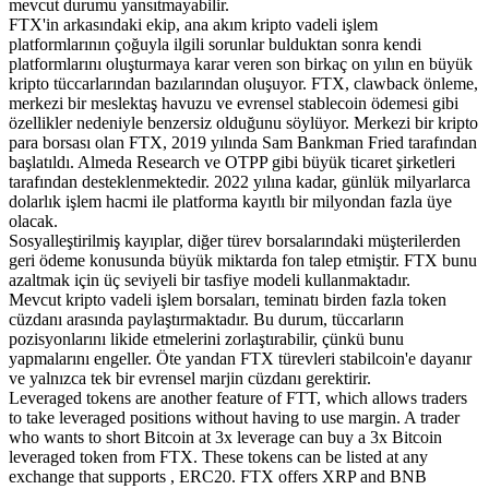
mevcut durumu yansıtmayabilir.
FTX'in arkasındaki ekip, ana akım kripto vadeli işlem
platformlarının çoğuyla ilgili sorunlar bulduktan sonra kendi
platformlarını oluşturmaya karar veren son birkaç on yılın en büyük
kripto tüccarlarından bazılarından oluşuyor. FTX, clawback önleme,
merkezi bir meslektaş havuzu ve evrensel stablecoin ödemesi gibi
özellikler nedeniyle benzersiz olduğunu söylüyor. Merkezi bir kripto
para borsası olan FTX, 2019 yılında Sam Bankman Fried tarafından
başlatıldı. Almeda Research ve OTPP gibi büyük ticaret şirketleri
tarafından desteklenmektedir. 2022 yılına kadar, günlük milyarlarca
dolarlık işlem hacmi ile platforma kayıtlı bir milyondan fazla üye
olacak.
Sosyalleştirilmiş kayıplar, diğer türev borsalarındaki müşterilerden
geri ödeme konusunda büyük miktarda fon talep etmiştir. FTX bunu
azaltmak için üç seviyeli bir tasfiye modeli kullanmaktadır.
Mevcut kripto vadeli işlem borsaları, teminatı birden fazla token
cüzdanı arasında paylaştırmaktadır. Bu durum, tüccarların
pozisyonlarını likide etmelerini zorlaştırabilir, çünkü bunu
yapmalarını engeller. Öte yandan FTX türevleri stabilcoin'e dayanır
ve yalnızca tek bir evrensel marjin cüzdanı gerektirir.
Leveraged tokens are another feature of FTT, which allows traders
to take leveraged positions without having to use margin. A trader
who wants to short Bitcoin at 3x leverage can buy a 3x Bitcoin
leveraged token from FTX. These tokens can be listed at any
exchange that supports , ERC20. FTX offers XRP and BNB