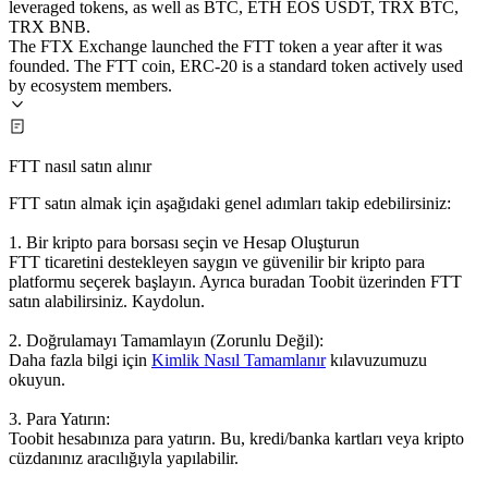
leveraged tokens, as well as BTC, ETH EOS USDT, TRX BTC,
TRX BNB.
The FTX Exchange launched the FTT token a year after it was
founded. The FTT coin, ERC-20 is a standard token actively used
by ecosystem members.
FTT nasıl satın alınır
FTT satın almak için aşağıdaki genel adımları takip edebilirsiniz:
1. Bir kripto para borsası seçin ve Hesap Oluşturun
FTT ticaretini destekleyen saygın ve güvenilir bir kripto para
platformu seçerek başlayın. Ayrıca buradan Toobit üzerinden FTT
satın alabilirsiniz. Kaydolun.
2. Doğrulamayı Tamamlayın (Zorunlu Değil):
Daha fazla bilgi için
Kimlik Nasıl Tamamlanır
kılavuzumuzu
okuyun.
3. Para Yatırın:
Toobit hesabınıza para yatırın. Bu, kredi/banka kartları veya kripto
cüzdanınız aracılığıyla yapılabilir.