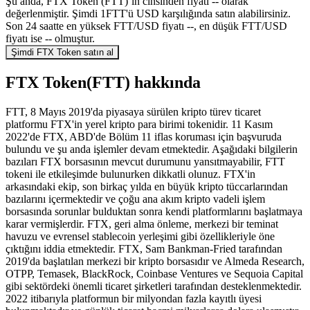
Şu anda, FTX Token (FTT)’in cinsinden fiyatı -- olarak
değerlenmiştir. Şimdi 1FTT'ü USD karşılığında satın alabilirsiniz.
Son 24 saatte en yüksek FTT/USD fiyatı --, en düşük FTT/USD
fiyatı ise -- olmuştur.
Şimdi FTX Token satın al
FTX Token(FTT) hakkında
FTT, 8 Mayıs 2019'da piyasaya sürülen kripto türev ticaret
platformu FTX'in yerel kripto para birimi tokenidir. 11 Kasım
2022'de FTX, ABD'de Bölüm 11 iflas koruması için başvuruda
bulundu ve şu anda işlemler devam etmektedir. Aşağıdaki bilgilerin
bazıları FTX borsasının mevcut durumunu yansıtmayabilir, FTT
tokeni ile etkileşimde bulunurken dikkatli olunuz. FTX'in
arkasındaki ekip, son birkaç yılda en büyük kripto tüccarlarından
bazılarını içermektedir ve çoğu ana akım kripto vadeli işlem
borsasında sorunlar bulduktan sonra kendi platformlarını başlatmaya
karar vermişlerdir. FTX, geri alma önleme, merkezi bir teminat
havuzu ve evrensel stablecoin yerleşimi gibi özellikleriyle öne
çıktığını iddia etmektedir. FTX, Sam Bankman-Fried tarafından
2019'da başlatılan merkezi bir kripto borsasıdır ve Almeda Research,
OTPP, Temasek, BlackRock, Coinbase Ventures ve Sequoia Capital
gibi sektördeki önemli ticaret şirketleri tarafından desteklenmektedir.
2022 itibarıyla platformun bir milyondan fazla kayıtlı üyesi