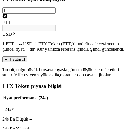
FTT
USD
1 FTT = -- USD. 1 FTX Token (FTT)'ü undefined'e çevirmenin
güncel fiyatı --'dır. Kur yalnızca referans içindir. Şimdi güncellendi.
FTT satın al
Toobit, çoğu büyük borsaya kıyasla görece düşük işlem ücretleri
sunar. VIP seviyeniz yükseldikçe oranlar daha avantajlı olur
FTX Token piyasa bilgisi
Fiyat performansı (24s)
24s
24s En Düşük --
24s En Yüksek --