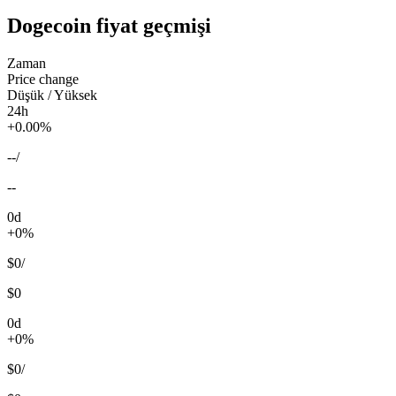
Dogecoin fiyat geçmişi
Zaman
Price change
Düşük / Yüksek
24h
+0.00%
--
/
--
0d
+0%
$0
/
$0
0d
+0%
$0
/