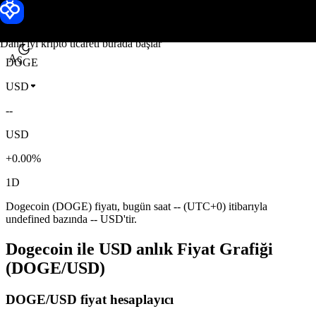
Dogecoin fiyatı
Toobit
Daha iyi kripto ticareti burada başlar
Aç
DOGE
USD
--
USD
+0.00%
1D
Dogecoin (DOGE) fiyatı, bugün saat -- (UTC+0) itibarıyla
undefined bazında -- USD'tir.
Dogecoin ile USD anlık Fiyat Grafiği
(DOGE/USD)
DOGE/USD fiyat hesaplayıcı