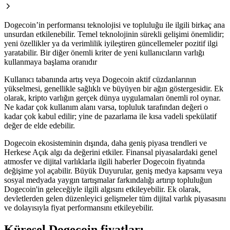
Dogecoin’in performansı teknolojisi ve topluluğu ile ilgili birkaç ana
unsurdan etkilenebilir. Temel teknolojinin sürekli gelişimi önemlidir;
yeni özellikler ya da verimlilik iyileştiren güncellemeler pozitif ilgi
yaratabilir. Bir diğer önemli kriter de yeni kullanıcıların varlığı
kullanmaya başlama oranıdır
Kullanıcı tabanında artış veya Dogecoin aktif cüzdanlarının
yükselmesi, genellikle sağlıklı ve büyüyen bir ağın göstergesidir. Ek
olarak, kripto varlığın gerçek dünya uygulamaları önemli rol oynar.
Ne kadar çok kullanım alanı varsa, topluluk tarafından değeri o
kadar çok kabul edilir; yine de pazarlama ile kısa vadeli spekülatif
değer de elde edebilir.
Dogecoin ekosisteminin dışında, daha geniş piyasa trendleri ve
Herkese Açık algı da değerini etkiler. Finansal piyasalardaki genel
atmosfer ve dijital varlıklarla ilgili haberler Dogecoin fiyatında
değişime yol açabilir. Büyük Duyurular, geniş medya kapsamı veya
sosyal medyada yaygın tartışmalar farkındalığı artırıp topluluğun
Dogecoin'in geleceğiyle ilgili algısını etkileyebilir. Ek olarak,
devletlerden gelen düzenleyici gelişmeler tüm dijital varlık piyasasını
ve dolayısıyla fiyat performansını etkileyebilir.
Küresel Dogecoin fiyatları