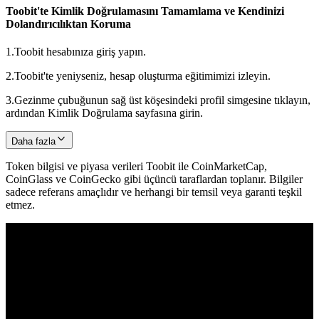
Toobit'te Kimlik Doğrulamasını Tamamlama ve Kendinizi
Dolandırıcılıktan Koruma
1.
Toobit hesabınıza giriş yapın.
2.
Toobit'te yeniyseniz, hesap oluşturma eğitimimizi izleyin.
3.
Gezinme çubuğunun sağ üst köşesindeki profil simgesine tıklayın,
ardından Kimlik Doğrulama sayfasına girin.
Daha fazla
Token bilgisi ve piyasa verileri Toobit ile CoinMarketCap,
CoinGlass ve CoinGecko gibi üçüncü taraflardan toplanır. Bilgiler
sadece referans amaçlıdır ve herhangi bir temsil veya garanti teşkil
etmez.
© 2026 Toobit.com. All rights reserved.