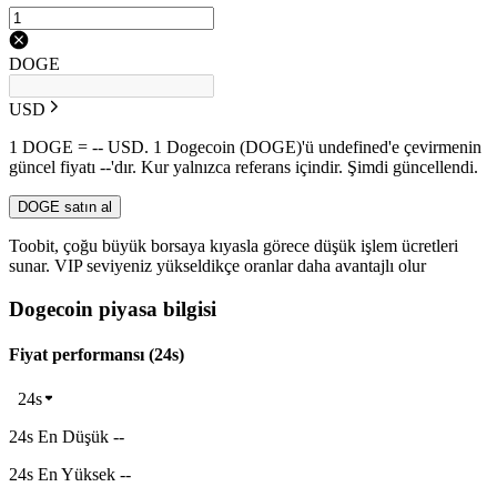
DOGE
USD
1 DOGE = -- USD. 1 Dogecoin (DOGE)'ü undefined'e çevirmenin
güncel fiyatı --'dır. Kur yalnızca referans içindir. Şimdi güncellendi.
DOGE satın al
Toobit, çoğu büyük borsaya kıyasla görece düşük işlem ücretleri
sunar. VIP seviyeniz yükseldikçe oranlar daha avantajlı olur
Dogecoin piyasa bilgisi
Fiyat performansı (24s)
24s
24s En Düşük --
24s En Yüksek --