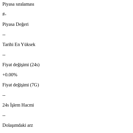
Piyasa sıralaması
#-
Piyasa Değeri
--
Tarihi En Yüksek
--
Fiyat değişimi (24s)
+0.00%
Fiyat değişimi (7G)
--
24s İşlem Hacmi
--
Dolaşımdaki arz